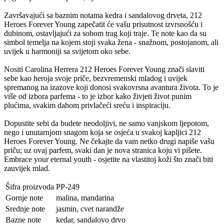
Završavajući sa baznim notama kedra i sandalovog drveta, 212
Heroes Forever Young zapečatit će vašu prisutnost izvrsnošću i
dubinom, ostavljajući za sobom trag koji traje. Te note kao da su
simbol temelja na kojem stoji svaka žena - snažnom, postojanom, ali
uvijek u harmoniji sa svijetom oko sebe.
Nositi Carolina Herrera 212 Heroes Forever Young znači slaviti
sebe kao heroja svoje priče, bezvremenski mladog i uvijek
spremanog na izazove koji donosi svakovrsna avantura života. To je
više od izbora parfema - to je izbor kako živjeti život punim
plućima, svakim dahom privlačeći sreću i inspiraciju.
Dopustite sebi da budete neodoljivi, ne samo vanjskom ljepotom,
nego i unutarnjom snagom koja se osjeća u svakoj kapljici 212
Heroes Forever Young. Ne čekajte da vam netko drugi napiše vašu
priču; uz ovaj parfem, svaki dan je nova stranica koju vi pišete.
Embrace your eternal youth - osjetite na vlastitoj koži što znači biti
zauvijek mlad.
Šifra proizvoda
PP-249
Gornje note
malina, mandarina
Srednje note
jasmin, cvet narandže
Bazne note
kedar, sandalovo drvo