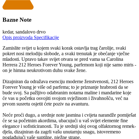
Bazne Note
kedar, sandalovo drvo
Opis proizvoda
Specifikacije
Zamislite svijet u kojem svaki korak ostavlja trag čarolije, svaki
pokret nosi melodiju slobode, a svaki trenutak je obećanje vječne
mladosti. Upravo takav svijet otvara se pred vama sa Carolina
Herrera 212 Heroes Forever Young, parfemom koji nije samo miris -
on je himna neukrotivom duhu svake žene.
Dizajniran da odražava esenciju moderne ženstvenosti, 212 Heroes
Forever Young je više od parfema; to je priznanje hrabrosti da se
bude svoj. Sa pažljivo odabranim notama maline i mandarine koje
će vas u početku osvojiti svojom svježinom i živahnošću, već na
prvom susretu osjetit ćete poziv na avanturu.
Neće proći dugo, a srednje note jasmina i cvijeta narandže pomiješat
će se sa početnim akordima, ubacujući u vaš svijet elemente fine
elegance i sofisticiranosti. Tu je srednji sloj ovog olfaktornog remek-
djela, dizajniran da zagrli vašu unutarnju snagu, istovremeno
poglađujući vaše suptilne, nježne strane.