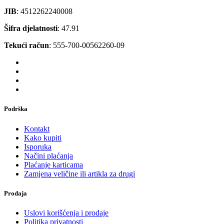
JIB
: 4512262240008
Šifra djelatnosti
: 47.91
Tekući račun
: 555-700-00562260-09
Podrška
Kontakt
Kako kupiti
Isporuka
Načini plaćanja
Plaćanje karticama
Zamjena veličine ili artikla za drugi
Prodaja
Uslovi korišćenja i prodaje
Politika privatnosti