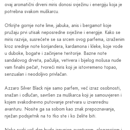
ovaj aromatični drveni miris donosi svježinu i energiju koja je
potrebna svakom muškarcu.
Otkrijte gornje note lime, jabuka, anis i bergamot koje
pružaju prvi utisak neposredne svježine i energije. Kako se
miris razvija, susrećete se sa srcem ovog parfema, izraženim
kroz srednje note korijandera, kardamona i kleke, koje vode
u duboke, bogate i začinjene teritorije. Bazne note
sandalovog drveta, pačulija, vetivera i bijelog mošusa nude
vam finalni pečat, tvoreći miris koji je istovremeno topao,
senzualan i neodoljivo privlačan.
Azzaro Silver Black nije samo parfem, već izraz osobnosti,
snažan i odlučan, savršen za muškarca koji je samouvjeren i
kojem svakodnevno putovanje pretvara u izvanrednu
avanturu. Nosite ga sa sobom kao znak prepoznavanja,
nježan podsjetnik na to tko ste i ko želite biti.