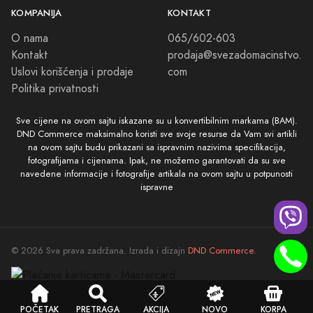
KOMPANIJA
KONTAKT
O nama
065/602-603
Kontakt
prodaja@svezadomacinstvo.
Uslovi korišćenja i prodaje
com
Politika privatnosti
Sve cijene na ovom sajtu iskazane su u konvertibilnim markama (BAM).
DND Commerce maksimalno koristi sve svoje resurse da Vam svi artikli
na ovom sajtu budu prikazani sa ispravnim nazivima specifikacija,
fotografijama i cijenama. Ipak, ne možemo garantovati da su sve
navedene informacije i fotografije artikala na ovom sajtu u potpunosti
ispravne
© 2026 Sva prava zadržana. Izrada i dizajn
DND Commerce
.
POČETAK
PRETRAGA
AKCIJA
NOVO
KORPA