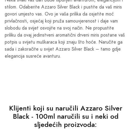
Neka svaki vaš dan bude ispunjen avanturom, elegancijom i
stilom. Odaberite Azzaro Silver Black i pustite da vaš miris
govori umjesto vas. Ovo je vaša prilika da osjetite moć
privlačnosti, osjećaj koji pruža samouvjerenost i daje vam
slobodu da svijet osvojite na svoj način. Ne propustite
priliku da ovaj jedinstveni aromatični drveni miris postane vaš
potpis u svijetu muškaraca koji znaju što hoće. Naručite ga
sada i zakoračite u svijet Azzaro Silver Black – tamo gdje
elegancija susreće avanturu.
Klijenti koji su naručili Azzaro Silver
Black - 100ml naručili su i neki od
sljedećih proizvoda: