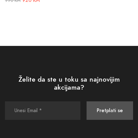
920 KM
990 KM
Želite da ste u toku sa najnovijim
akcijama?
Pretplati se