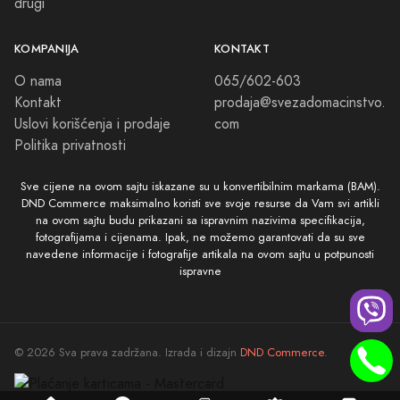
drugi
KOMPANIJA
KONTAKT
O nama
065/602-603
Kontakt
prodaja@svezadomacinstvo.
Uslovi korišćenja i prodaje
com
Politika privatnosti
Sve cijene na ovom sajtu iskazane su u konvertibilnim markama (BAM).
DND Commerce maksimalno koristi sve svoje resurse da Vam svi artikli
na ovom sajtu budu prikazani sa ispravnim nazivima specifikacija,
fotografijama i cijenama. Ipak, ne možemo garantovati da su sve
navedene informacije i fotografije artikala na ovom sajtu u potpunosti
ispravne
© 2026 Sva prava zadržana. Izrada i dizajn
DND Commerce
.