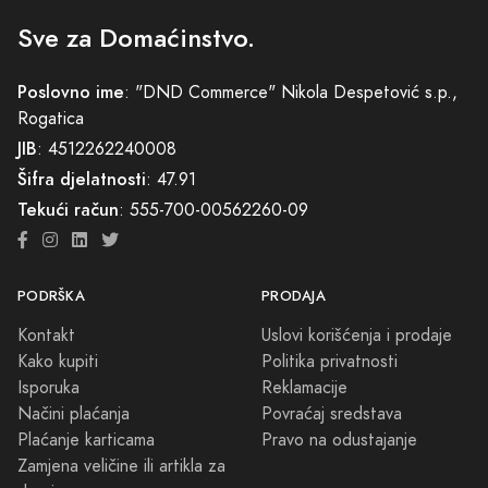
Sve za Domaćinstvo.
Poslovno ime
: "DND Commerce" Nikola Despetović s.p.,
Rogatica
JIB
: 4512262240008
Šifra djelatnosti
: 47.91
Tekući račun
: 555-700-00562260-09
PODRŠKA
PRODAJA
Kontakt
Uslovi korišćenja i prodaje
Kako kupiti
Politika privatnosti
Isporuka
Reklamacije
Načini plaćanja
Povraćaj sredstava
Plaćanje karticama
Pravo na odustajanje
Zamjena veličine ili artikla za