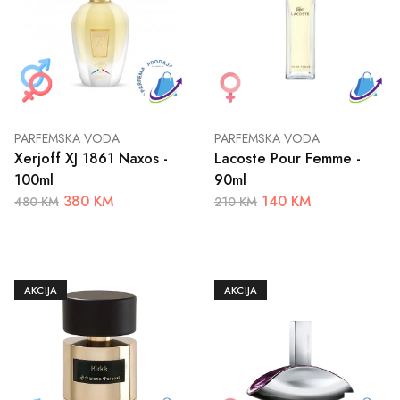
PARFEMSKA VODA
PARFEMSKA VODA
Xerjoff XJ 1861 Naxos -
Lacoste Pour Femme -
100ml
90ml
380 KM
140 KM
480 KM
210 KM
AKCIJA
AKCIJA