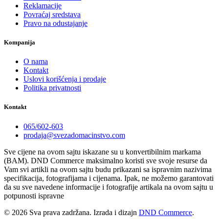
Reklamacije
Povraćaj sredstava
Pravo na odustajanje
Kompanija
O nama
Kontakt
Uslovi korišćenja i prodaje
Politika privatnosti
Kontakt
065/602-603
prodaja@svezadomacinstvo.com
Sve cijene na ovom sajtu iskazane su u konvertibilnim markama
(BAM). DND Commerce maksimalno koristi sve svoje resurse da
Vam svi artikli na ovom sajtu budu prikazani sa ispravnim nazivima
specifikacija, fotografijama i cijenama. Ipak, ne možemo garantovati
da su sve navedene informacije i fotografije artikala na ovom sajtu u
potpunosti ispravne
© 2026 Sva prava zadržana. Izrada i dizajn
DND Commerce
.