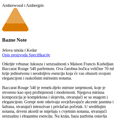
Amberwood i Ambergris
Bazne Note
Jelova smola i Kedar
Opis proizvoda
Specifikacije
Otkrijte vrhunac luksuza i senzualnosti s Maison Francis Kurkdjian
Baccarat Rouge 540 parfemom. Ova čarobna bočica veličine 70 ml
krije jedinstvenu i neodoljivu esenciju koja će vas obuzeti svojom
elegancijom i raskošnim mirisnim notama.
Baccarat Rouge 540 je remek-djelo mirisne umjetnosti, koje je
stvoreno kao spoj profinjenosti i modernosti. Njegova mirisna
kompozicija je kompleksna i slojevita, otvarajući se sa snagom i
elegancijom. Gornje note otkrivaju osvježavajuće akcente jasmina i
šafrana, stvarajući intenzivan i privlačan početak. U središnjim
notama, drveni akordi se miješaju s cvjetnim notama, stvarajući
senzualnu i elegantnu esenciju. Na kraju, baza parfema ostavlja