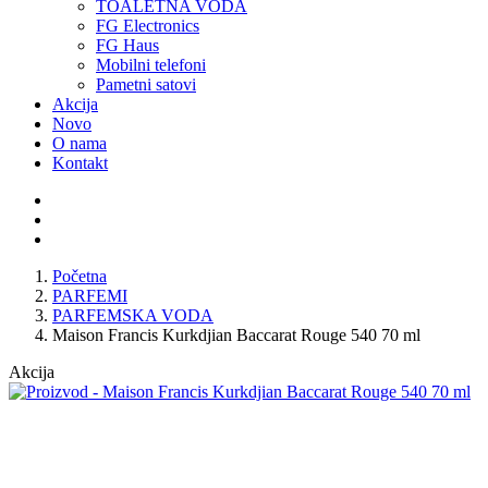
TOALETNA VODA
FG Electronics
FG Haus
Mobilni telefoni
Pametni satovi
Akcija
Novo
O nama
Kontakt
Početna
PARFEMI
PARFEMSKA VODA
Maison Francis Kurkdjian Baccarat Rouge 540 70 ml
Akcija