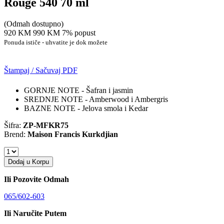
Rouge 540 70 ml
(Odmah dostupno)
920 KM
990 KM
7% popust
Ponuda ističe - uhvatite je dok možete
Štampaj / Sačuvaj PDF
GORNJE NOTE - Šafran i jasmin
SREDNJE NOTE - Amberwood i Ambergris
BAZNE NOTE - Jelova smola i Kedar
Šifra:
ZP-MFKR75
Brend:
Maison Francis Kurkdjian
Dodaj u Korpu
Ili Pozovite Odmah
065/602-603
Ili Naručite Putem