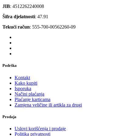
JIB
: 4512262240008
Šifra djelatnosti
: 47.91
Tekući račun
: 555-700-00562260-09
Podrška
Kontakt
Kako kupiti
Isporuka
Načini plaćanja
Plaćanje karticama
Zamjena veličine ili artikla za drugi
Prodaja
Uslovi korišćenja i prodaje
Politika privatnosti