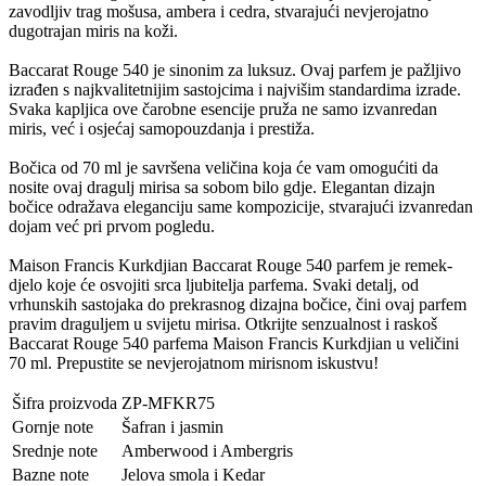
zavodljiv trag mošusa, ambera i cedra, stvarajući nevjerojatno
dugotrajan miris na koži.
Baccarat Rouge 540 je sinonim za luksuz. Ovaj parfem je pažljivo
izrađen s najkvalitetnijim sastojcima i najvišim standardima izrade.
Svaka kapljica ove čarobne esencije pruža ne samo izvanredan
miris, već i osjećaj samopouzdanja i prestiža.
Bočica od 70 ml je savršena veličina koja će vam omogućiti da
nosite ovaj dragulj mirisa sa sobom bilo gdje. Elegantan dizajn
bočice odražava eleganciju same kompozicije, stvarajući izvanredan
dojam već pri prvom pogledu.
Maison Francis Kurkdjian Baccarat Rouge 540 parfem je remek-
djelo koje će osvojiti srca ljubitelja parfema. Svaki detalj, od
vrhunskih sastojaka do prekrasnog dizajna bočice, čini ovaj parfem
pravim draguljem u svijetu mirisa. Otkrijte senzualnost i raskoš
Baccarat Rouge 540 parfema Maison Francis Kurkdjian u veličini
70 ml. Prepustite se nevjerojatnom mirisnom iskustvu!
Šifra proizvoda
ZP-MFKR75
Gornje note
Šafran i jasmin
Srednje note
Amberwood i Ambergris
Bazne note
Jelova smola i Kedar