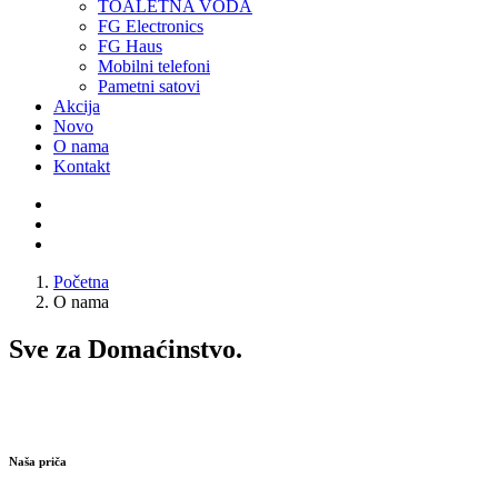
TOALETNA VODA
FG Electronics
FG Haus
Mobilni telefoni
Pametni satovi
Akcija
Novo
O nama
Kontakt
Početna
O nama
Sve za Domaćinstvo.
Naša priča