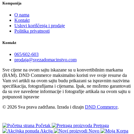
Kompanija
O nama
Kontakt
Uslovi korišćenja i prodaje
Politika privatnosti
Kontakt
065/602-603
prodaja@svezadomacinstvo.com
Sve cijene na ovom sajtu iskazane su u konvertibilnim markama
(BAM). DND Commerce maksimalno koristi sve svoje resurse da
Vam svi artikli na ovom sajtu budu prikazani sa ispravnim nazivima
specifikacija, fotografijama i cijenama. Ipak, ne možemo garantovati
da su sve navedene informacije i fotografije artikala na ovom sajtu u
potpunosti ispravne
© 2026 Sva prava zadržana. Izrada i dizajn
DND Commerce
.
Početak
Pretraga
Akcija
Novo