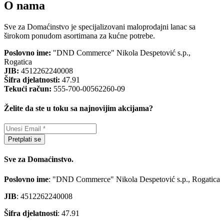
O nama
Sve za Domaćinstvo je specijalizovani maloprodajni lanac sa
širokom ponudom asortimana za kućne potrebe.
Poslovno ime:
"DND Commerce" Nikola Despetović s.p.,
Rogatica
JIB:
4512262240008
Šifra djelatnosti:
47.91
Tekući račun:
555-700-00562260-09
Želite da ste u toku sa najnovijim akcijama?
Pretplati se
Sve za Domaćinstvo.
Poslovno ime
: "DND Commerce" Nikola Despetović s.p., Rogatica
JIB
: 4512262240008
Šifra djelatnosti
: 47.91