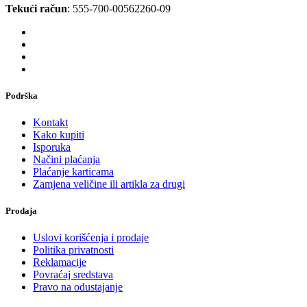
Tekući račun
: 555-700-00562260-09
Podrška
Kontakt
Kako kupiti
Isporuka
Načini plaćanja
Plaćanje karticama
Zamjena veličine ili artikla za drugi
Prodaja
Uslovi korišćenja i prodaje
Politika privatnosti
Reklamacije
Povraćaj sredstava
Pravo na odustajanje