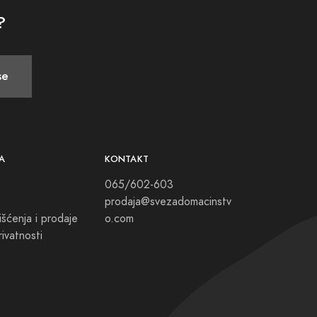
?
se
A
KONTAKT
065/602-603
prodaja@svezadomacinstv
išćenja i prodaje
o.com
rivatnosti