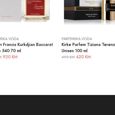
MSKA VODA
PARFEMSKA VODA
n Francis Kurkdjian Baccarat
Kirke Parfem Tiziana Terenzi
 540 70 ml
Unisex 100 ml
920 KM
420 KM
M
490 KM