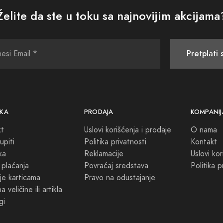
Želite da ste u toku sa najnovijim akcijama
Pretplati 
KA
PRODAJA
KOMPANIJ
kt
Uslovi korišćenja i prodaje
O nama
upiti
Politika privatnosti
Kontakt
ka
Reklamacije
Uslovi kor
 plaćanja
Povraćaj sredstava
Politika p
je karticama
Pravo na odustajanje
 veličine ili artikla
gi