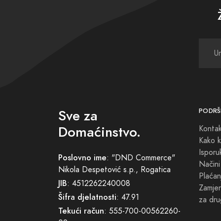
Sve za
PODRŠ
Domaćinstvo.
Konta
Kako k
Isporu
Poslovno ime
: "DND Commerce"
Načini
Nikola Despetović s.p., Rogatica
Plaćan
JIB
: 4512262240008
Zamjena
Šifra djelatnosti
: 47.91
za dru
Tekući račun
: 555-700-00562260-