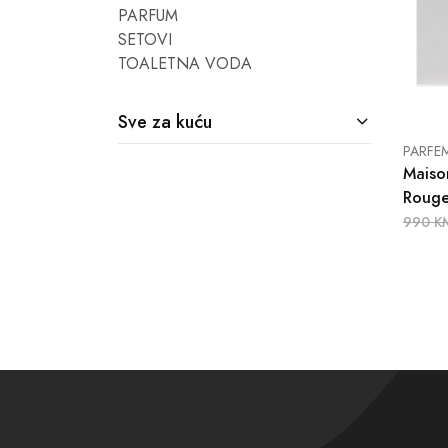
PARFUM
SETOVI
TOALETNA VODA
Sve za kuću
PARFE
Maiso
Rouge
990 K