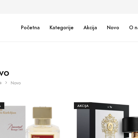
Početna
Kategorije
Akcija
Novo
O n
vo
a
Novo
A
AKCIJA