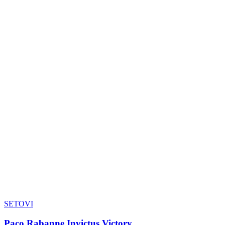
SETOVI
Paco Rabanne Invictus Victory