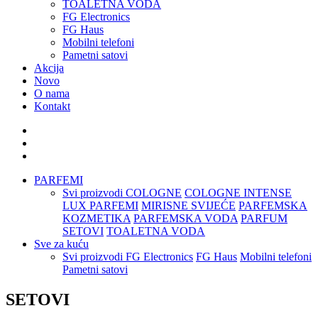
TOALETNA VODA
FG Electronics
FG Haus
Mobilni telefoni
Pametni satovi
Akcija
Novo
O nama
Kontakt
PARFEMI
Svi proizvodi
COLOGNE
COLOGNE INTENSE
LUX PARFEMI
MIRISNE SVIJEĆE
PARFEMSKA
KOZMETIKA
PARFEMSKA VODA
PARFUM
SETOVI
TOALETNA VODA
Sve za kuću
Svi proizvodi
FG Electronics
FG Haus
Mobilni telefoni
Pametni satovi
SETOVI