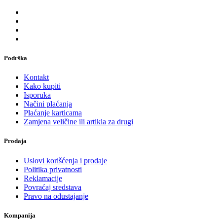
Podrška
Kontakt
Kako kupiti
Isporuka
Načini plaćanja
Plaćanje karticama
Zamjena veličine ili artikla za drugi
Prodaja
Uslovi korišćenja i prodaje
Politika privatnosti
Reklamacije
Povraćaj sredstava
Pravo na odustajanje
Kompanija