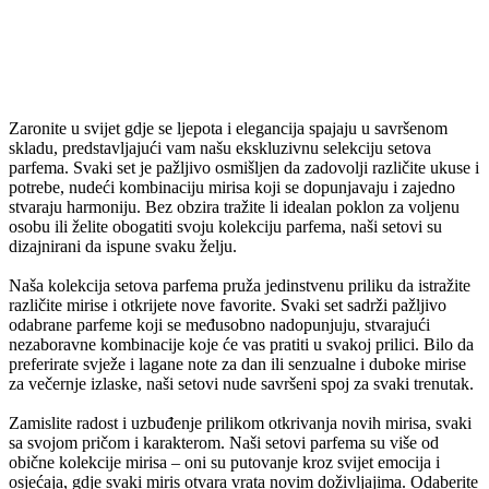
Zaronite u svijet gdje se ljepota i elegancija spajaju u savršenom
skladu, predstavljajući vam našu ekskluzivnu selekciju setova
parfema. Svaki set je pažljivo osmišljen da zadovolji različite ukuse i
potrebe, nudeći kombinaciju mirisa koji se dopunjavaju i zajedno
stvaraju harmoniju. Bez obzira tražite li idealan poklon za voljenu
osobu ili želite obogatiti svoju kolekciju parfema, naši setovi su
dizajnirani da ispune svaku želju.
Naša kolekcija setova parfema pruža jedinstvenu priliku da istražite
različite mirise i otkrijete nove favorite. Svaki set sadrži pažljivo
odabrane parfeme koji se međusobno nadopunjuju, stvarajući
nezaboravne kombinacije koje će vas pratiti u svakoj prilici. Bilo da
preferirate svježe i lagane note za dan ili senzualne i duboke mirise
za večernje izlaske, naši setovi nude savršeni spoj za svaki trenutak.
Zamislite radost i uzbuđenje prilikom otkrivanja novih mirisa, svaki
sa svojom pričom i karakterom. Naši setovi parfema su više od
obične kolekcije mirisa – oni su putovanje kroz svijet emocija i
osjećaja, gdje svaki miris otvara vrata novim doživljajima. Odaberite