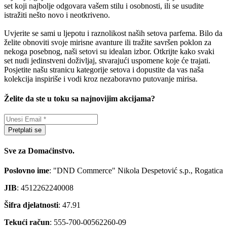
set koji najbolje odgovara vašem stilu i osobnosti, ili se usudite
istražiti nešto novo i neotkriveno.
Uvjerite se sami u ljepotu i raznolikost naših setova parfema. Bilo da
želite obnoviti svoje mirisne avanture ili tražite savršen poklon za
nekoga posebnog, naši setovi su idealan izbor. Otkrijte kako svaki
set nudi jedinstveni doživljaj, stvarajući uspomene koje će trajati.
Posjetite našu stranicu kategorije setova i dopustite da vas naša
kolekcija inspiriše i vodi kroz nezaboravno putovanje mirisa.
Želite da ste u toku sa najnovijim akcijama?
Pretplati se
Sve za Domaćinstvo.
Poslovno ime
: "DND Commerce" Nikola Despetović s.p., Rogatica
JIB
: 4512262240008
Šifra djelatnosti
: 47.91
Tekući račun
: 555-700-00562260-09