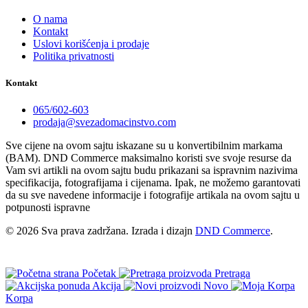
O nama
Kontakt
Uslovi korišćenja i prodaje
Politika privatnosti
Kontakt
065/602-603
prodaja@svezadomacinstvo.com
Sve cijene na ovom sajtu iskazane su u konvertibilnim markama
(BAM). DND Commerce maksimalno koristi sve svoje resurse da
Vam svi artikli na ovom sajtu budu prikazani sa ispravnim nazivima
specifikacija, fotografijama i cijenama. Ipak, ne možemo garantovati
da su sve navedene informacije i fotografije artikala na ovom sajtu u
potpunosti ispravne
© 2026 Sva prava zadržana. Izrada i dizajn
DND Commerce
.
Početak
Pretraga
Akcija
Novo
Korpa