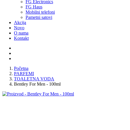
FG Electronics
FG Haus
Mobilni telefoni
Pametni satovi
Akcija
Novo
O nama
Kontakt
Početna
PARFEMI
TOALETNA VODA
Bentley For Men - 100ml