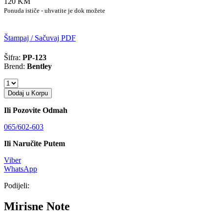
120 KM
Ponuda ističe - uhvatite je dok možete
Štampaj / Sačuvaj PDF
Šifra:
PP-123
Brend:
Bentley
Dodaj u Korpu
Ili Pozovite Odmah
065/602-603
Ili Naručite Putem
Viber
WhatsApp
Podijeli:
Mirisne Note