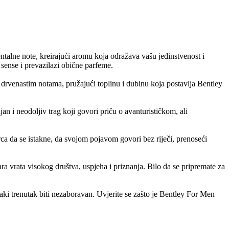
ntalne note, kreirajući aromu koja odražava vašu jedinstvenost i
 sense i prevazilazi obične parfeme.
s drvenastim notama, pružajući toplinu i dubinu koja postavlja Bentley
an i neodoljiv trag koji govori priču o avanturističkom, ali
ca da se istakne, da svojom pojavom govori bez riječi, prenoseći
ara vrata visokog društva, uspjeha i priznanja. Bilo da se pripremate za
i trenutak biti nezaboravan. Uvjerite se zašto je Bentley For Men