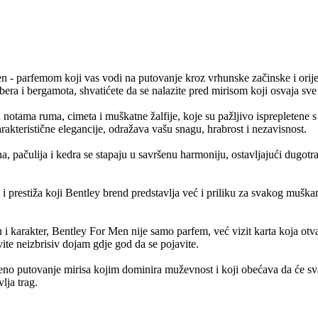
n - parfemom koji vas vodi na putovanje kroz vrhunske začinske i orije
ibera i bergamota, shvatićete da se nalazite pred mirisom koji osvaja sve
a notama ruma, cimeta i muškatne žalfije, koje su pažljivo isprepletene 
rakteristične elegancije, odražava vašu snagu, hrabrost i nezavisnost.
 pačulija i kedra se stapaju u savršenu harmoniju, ostavljajući dugotraj
prestiža koji Bentley brend predstavlja već i priliku za svakog muškar
u i karakter, Bentley For Men nije samo parfem, već vizit karta koja otv
vite neizbrisiv dojam gdje god da se pojavite.
no putovanje mirisa kojim dominira muževnost i koji obećava da će svak
lja trag.