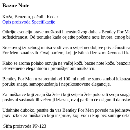
Bazne Note
Koža, Benzoin, pačuli i Kedar
Opis proizvoda
Specifikacije
Otkrijte esenciju prave muškosti i neustrašivog duha s Bentley For Me
sofisticiranost. Od trenutka kada osjetite početne note lovora, crnog b
Srce ovog izuzetnog mirisa vodi vas u svijet neodoljive privlačnosti s
For Men iznad svih. Ovaj parfem, koji je istinski izraz muževnosti i ka
Kako se aroma polako razvija na vašoj koži, bazne note kože, benzoina,
istovremeno elegantnom i promišljenom muškarcu.
Bentley For Men u zapremini od 100 ml nudi ne samo simbol luksuza i 
poruku snage, samopouzdanja i neprikosnovene elegancije.
Za muškarce koji znaju šta žele i koji svijetu žele pokazati svoju snag
poslovni sastanak ili večernji izlazak, ovaj parfem će osigurati da osta
Udahnite duboko, pustite da vas Bentley For Men povede na jedinstve
pravi izbor za muškarca koji inspiriše, koji vodi i koji bez sumnje ostav
Šifra proizvoda
PP-123