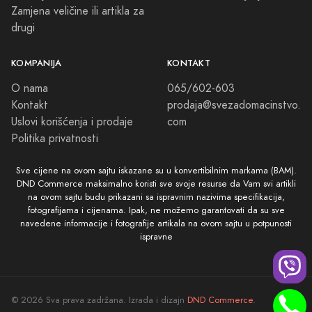
Zamjena veličine ili artikla za
drugi
KOMPANIJA
KONTAKT
O nama
065/602-603
Kontakt
prodaja@svezadomacinstvo.
Uslovi korišćenja i prodaje
com
Politika privatnosti
Sve cijene na ovom sajtu iskazane su u konvertibilnim markama (BAM).
DND Commerce maksimalno koristi sve svoje resurse da Vam svi artikli
na ovom sajtu budu prikazani sa ispravnim nazivima specifikacija,
fotografijama i cijenama. Ipak, ne možemo garantovati da su sve
navedene informacije i fotografije artikala na ovom sajtu u potpunosti
ispravne
© 2026 Sva prava zadržana. Izrada i dizajn
DND Commerce
.