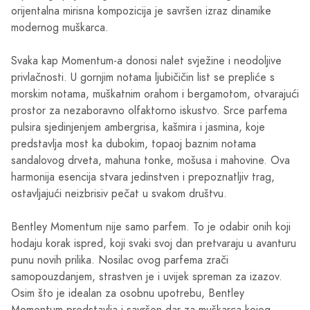
orijentalna mirisna kompozicija je savršen izraz dinamike
modernog muškarca.
Svaka kap Momentum-a donosi nalet svježine i neodoljive
privlačnosti. U gornjim notama ljubičičin list se prepliće s
morskim notama, muškatnim orahom i bergamotom, otvarajući
prostor za nezaboravno olfaktorno iskustvo. Srce parfema
pulsira sjedinjenjem ambergrisa, kašmira i jasmina, koje
predstavlja most ka dubokim, topaoj baznim notama
sandalovog drveta, mahuna tonke, mošusa i mahovine. Ova
harmonija esencija stvara jedinstven i prepoznatljiv trag,
ostavljajući neizbrisiv pečat u svakom društvu.
Bentley Momentum nije samo parfem. To je odabir onih koji
hodaju korak ispred, koji svaki svoj dan pretvaraju u avanturu
punu novih prilika. Nosilac ovog parfema zrači
samopouzdanjem, strastven je i uvijek spreman za izazov.
Osim što je idealan za osobnu upotrebu, Bentley