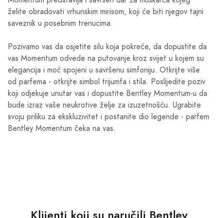
Momentum predstavlja i savršen dar za muškarca kojeg
želite obradovati vrhunskim mirisom, koji će biti njegov tajni
saveznik u posebnim trenucima.
Pozivamo vas da osjetite silu koja pokreće, da dopustite da
vas Momentum odvede na putovanje kroz svijet u kojem su
elegancija i moć spojeni u savršenu simfoniju. Otkrijte više
od parfema - otkrijte simbol trijumfa i stila. Poslijedite poziv
koji odjekuje unutar vas i dopustite Bentley Momentum-u da
bude izraz vaše neukrotive želje za izuzetnošću. Ugrabite
svoju priliku za ekskluzivitet i postanite dio legende - parfem
Bentley Momentum čeka na vas.
Klijenti koji su naručili Bentley