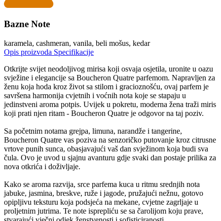
Bazne Note
karamela, cashmeran, vanila, beli mošus, kedar
Opis proizvoda
Specifikacije
Otkrijte svijet neodoljivog mirisa koji osvaja osjetila, uronite u oazu
svježine i elegancije sa Boucheron Quatre parfemom. Napravljen za
ženu koja hoda kroz život sa stilom i gracioznošću, ovaj parfem je
savršena harmonija cvjetnih i voćnih nota koje se stapaju u
jedinstveni aroma potpis. Uvijek u pokretu, moderna žena traži miris
koji prati njen ritam - Boucheron Quatre je odgovor na taj poziv.
Sa početnim notama grejpa, limuna, narandže i tangerine,
Boucheron Quatre vas poziva na senzoričko putovanje kroz citrusne
vrtove punih sunca, obasjavajući vaš dan svježinom koja budi sva
čula. Ovo je uvod u sjajnu avanturu gdje svaki dan postaje prilika za
nova otkrića i doživljaje.
Kako se aroma razvija, srce parfema kuca u ritmu srednjih nota
jabuke, jasmina, breskve, ruže i jagode, pružajući nežnu, gotovo
opipljivu teksturu koja podsjeća na mekane, cvjetne zagrljaje u
proljetnim jutrima. Te note isprepliću se sa čarolijom koju prave,
stvarajući vječni odjek ženstvenosti i sofisticiranosti.