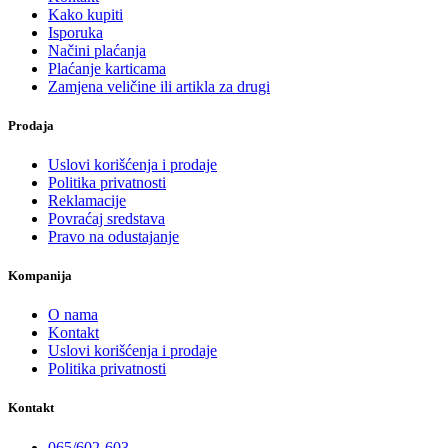
Kako kupiti
Isporuka
Načini plaćanja
Plaćanje karticama
Zamjena veličine ili artikla za drugi
Prodaja
Uslovi korišćenja i prodaje
Politika privatnosti
Reklamacije
Povraćaj sredstava
Pravo na odustajanje
Kompanija
O nama
Kontakt
Uslovi korišćenja i prodaje
Politika privatnosti
Kontakt
065/602-603