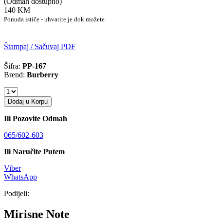
(Odmah dostupno)
140 KM
Ponuda ističe - uhvatite je dok možete
Štampaj / Sačuvaj PDF
Šifra:
PP-167
Brend:
Burberry
Dodaj u Korpu
Ili Pozovite Odmah
065/602-603
Ili Naručite Putem
Viber
WhatsApp
Podijeli:
Mirisne Note