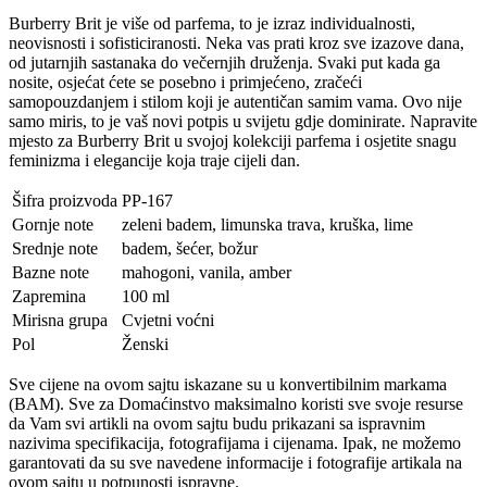
Burberry Brit je više od parfema, to je izraz individualnosti,
neovisnosti i sofisticiranosti. Neka vas prati kroz sve izazove dana,
od jutarnjih sastanaka do večernjih druženja. Svaki put kada ga
nosite, osjećat ćete se posebno i primjećeno, zračeći
samopouzdanjem i stilom koji je autentičan samim vama. Ovo nije
samo miris, to je vaš novi potpis u svijetu gdje dominirate. Napravite
mjesto za Burberry Brit u svojoj kolekciji parfema i osjetite snagu
feminizma i elegancije koja traje cijeli dan.
Šifra proizvoda
PP-167
Gornje note
zeleni badem, limunska trava, kruška, lime
Srednje note
badem, šećer, božur
Bazne note
mahogoni, vanila, amber
Zapremina
100 ml
Mirisna grupa
Cvjetni voćni
Pol
Ženski
Sve cijene na ovom sajtu iskazane su u konvertibilnim markama
(BAM). Sve za Domaćinstvo maksimalno koristi sve svoje resurse
da Vam svi artikli na ovom sajtu budu prikazani sa ispravnim
nazivima specifikacija, fotografijama i cijenama. Ipak, ne možemo
garantovati da su sve navedene informacije i fotografije artikala na
ovom sajtu u potpunosti ispravne.