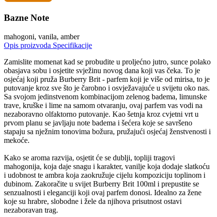
Bazne Note
mahogoni, vanila, amber
Opis proizvoda
Specifikacije
Zamislite momenat kad se probudite u proljećno jutro, sunce polako
obasjava sobu i osjetite svježinu novog dana koji vas čeka. To je
osjećaj koji pruža Burberry Brit - parfem koji je više od mirisa, to je
putovanje kroz sve što je čarobno i osvježavajuće u svijetu oko nas.
Sa svojom jedinstvenom kombinacijom zelenog badema, limunske
trave, kruške i lime na samom otvaranju, ovaj parfem vas vodi na
nezaboravno olfaktorno putovanje. Kao šetnja kroz cvjetni vrt u
prvom planu se javljaju note badema i šećera koje se savršeno
stapaju sa nježnim tonovima božura, pružajući osjećaj ženstvenosti i
mekoće.
Kako se aroma razvija, osjetit će se dublji, topliji tragovi
mahogonija, koja daje snagu i karakter, vanilje koja dodaje slatkoću
i udobnost te ambra koja zaokružuje cijelu kompoziciju toplinom i
dubinom. Zakoračite u svijet Burberry Brit 100ml i prepustite se
senzualnosti i eleganciji koji ovaj parfem donosi. Idealno za žene
koje su hrabre, slobodne i žele da njihova prisutnost ostavi
nezaboravan trag.