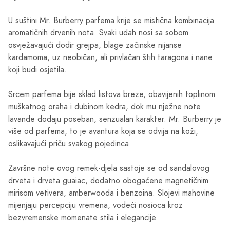
U suštini Mr. Burberry parfema krije se mistična kombinacija
aromatičnih drvenih nota. Svaki udah nosi sa sobom
osvježavajući dodir grejpa, blage začinske nijanse
kardamoma, uz neobičan, ali privlačan štih taragona i nane
koji budi osjetila.
Srcem parfema bije sklad listova breze, obavijenih toplinom
muškatnog oraha i dubinom kedra, dok mu nježne note
lavande dodaju poseban, senzualan karakter. Mr. Burberry je
više od parfema, to je avantura koja se odvija na koži,
oslikavajući priču svakog pojedinca.
Završne note ovog remek-djela sastoje se od sandalovog
drveta i drveta guaiac, dodatno obogaćene magnetičnim
mirisom vetivera, amberwooda i benzoina. Slojevi mahovine
mijenjaju percepciju vremena, vodeći nosioca kroz
bezvremenske momenate stila i elegancije.