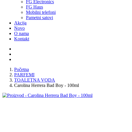
FG Electronics
FG Haus
Mobilni telefoni
Pametni satovi
Akcija
Novo
O nama
Kontakt
Početna
PARFEMI
TOALETNA VODA
Carolina Herrera Bad Boy - 100ml