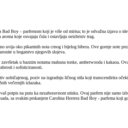
era Bad Boy – parfemom koji je više od mirisa; to je odvažna izjava o id
 aroma koje osvajaju čula i ostavljaju neizbrisiv trag.
no uvija oko pikantnih nota crnog i bijelog bibera. Ove gornje note pruž
zaronite u bogatstvo njegovih slojeva.
jiv završetak u baznim notama mahuna tonke, amberwooda i kakaoa. Ova 
brosti i sofisticiranosti.
 uobičajenog, poziv na izgradnju ličnog stila koji transcendirira očeki
žnih večernjih izlazaka.
vaš potpis na putu ka nezaboravnom utisku. Ovaj parfem nije samo izbor, 
 sada, sa svakim prskanjem Carolina Herrera Bad Boy - parfema koji g