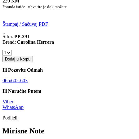
220 KM
Ponuda ističe - uhvatite je dok možete
Štampaj / Sačuvaj PDF
Šifra:
PP-291
Brend:
Carolina Herrera
Dodaj u Korpu
Ili Pozovite Odmah
065/602-603
Ili Naručite Putem
Viber
WhatsApp
Podijeli:
Mirisne Note