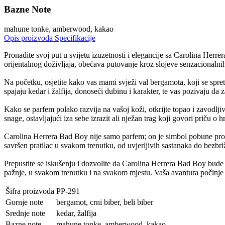
Bazne Note
mahune tonke, amberwood, kakao
Opis proizvoda
Specifikacije
Pronađite svoj put u svijetu izuzetnosti i elegancije sa Carolina Herr
orijentalnog doživljaja, obećava putovanje kroz slojeve senzacionalnih
Na početku, osjetite kako vas mami svježi val bergamota, koji se spret
spajaju kedar i žalfija, donoseći dubinu i karakter, te vas pozivaju da 
Kako se parfem polako razvija na vašoj koži, otkrijte topao i zavodl
snage, ostavljajući iza sebe izrazit ali nježan trag koji govori priču o hra
Carolina Herrera Bad Boy nije samo parfem; on je simbol pobune protiv
savršen pratilac u svakom trenutku, od uvjerljivih sastanaka do bezbri
Prepustite se iskušenju i dozvolite da Carolina Herrera Bad Boy bude 
pažnje, u svakom trenutku i na svakom mjestu. Vaša avantura počinje
Šifra proizvoda
PP-291
Gornje note
bergamot, crni biber, beli biber
Srednje note
kedar, žalfija
Bazne note
mahune tonke, amberwood, kakao