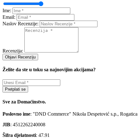
Ime:
Email:
Naslov Recenzije:
Recenzija:
Objavi Recenziju
Želite da ste u toku sa najnovijim akcijama?
Pretplati se
Sve za Domaćinstvo.
Poslovno ime
: "DND Commerce" Nikola Despetović s.p., Rogatica
JIB
: 4512262240008
Šifra djelatnosti
: 47.91