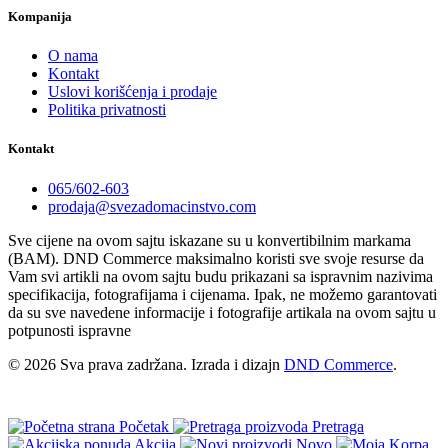
Kompanija
O nama
Kontakt
Uslovi korišćenja i prodaje
Politika privatnosti
Kontakt
065/602-603
prodaja@svezadomacinstvo.com
Sve cijene na ovom sajtu iskazane su u konvertibilnim markama
(BAM). DND Commerce maksimalno koristi sve svoje resurse da
Vam svi artikli na ovom sajtu budu prikazani sa ispravnim nazivima
specifikacija, fotografijama i cijenama. Ipak, ne možemo garantovati
da su sve navedene informacije i fotografije artikala na ovom sajtu u
potpunosti ispravne
© 2026 Sva prava zadržana. Izrada i dizajn
DND Commerce
.
Početak
Pretraga
Akcija
Novo