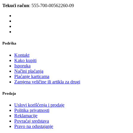
Tekući račun
: 555-700-00562260-09
Podrška
Kontakt
Kako kupiti
Isporuka
Načini plaćanja
Plaćanje karticama
Zamjena veličine ili artikla za drugi
Prodaja
Uslovi korišćenja i prodaje
Politika privatnosti
Reklamacije
Povraćaj sredstava
Pravo na odustajanje