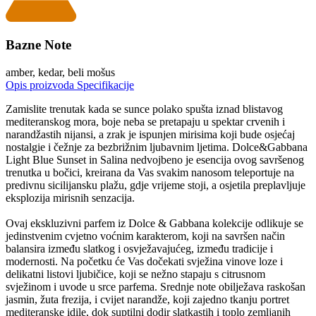
Bazne Note
amber, kedar, beli mošus
Opis proizvoda
Specifikacije
Zamislite trenutak kada se sunce polako spušta iznad blistavog
mediteranskog mora, boje neba se pretapaju u spektar crvenih i
narandžastih nijansi, a zrak je ispunjen mirisima koji bude osjećaj
nostalgie i čežnje za bezbrižnim ljubavnim ljetima. Dolce&Gabbana
Light Blue Sunset in Salina nedvojbeno je esencija ovog savršenog
trenutka u bočici, kreirana da Vas svakim nanosom teleportuje na
predivnu sicilijansku plažu, gdje vrijeme stoji, a osjetila preplavljuje
eksplozija mirisnih senzacija.
Ovaj ekskluzivni parfem iz Dolce & Gabbana kolekcije odlikuje se
jedinstvenim cvjetno voćnim karakterom, koji na savršen način
balansira između slatkog i osvježavajućeg, između tradicije i
modernosti. Na početku će Vas dočekati svježina vinove loze i
delikatni listovi ljubičice, koji se nežno stapaju s citrusnom
svježinom i uvode u srce parfema. Srednje note obilježava raskošan
jasmin, žuta frezija, i cvijet narandže, koji zajedno tkanju portret
mediteranske idile, dok suptilni dodir slatkastih i toplo zemljanih