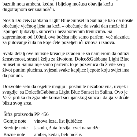
baznih nota ambera, kedra, i bijelog mošusa obavija kožu
dugotrajnom senzualnošću.
Nositi Dolce&Gabbana Light Blue Sunset in Salina je kao da nosite
obećanje vječnog ljeta na koži – obećanje da svaki dan može biti
ispunjen ljubavlju, suncem i nezaboravnim trenucima. Sa
zapreminom od 100ml, ova bočica nije samo parfem, već ulaznica
za putovanje čula na koje ćete poželjeti ići iznova i iznova.
Svaki detalj ove mirisne kreacije izrađen je sa namjerom da odrazi
ženstvenost, strast i želju za životom. Dolce&Gabbana Light Blue
Sunset in Salina nije samo parfem: to je pozivnica da živite svoj
život punim plućima, svjesni svake kapljice ljepote koju svijet ima
da ponudi.
Dozvolite sebi da osjetite magiju i postanite nezaboravna, uvijek i
svugdje, sa Dolce&Gabbana Light Blue Sunset in Salina. Ovo je
Vaša prilika da zgrabite komad sicilijanskog sunca i da ga zadržite
blizu svog srca.
Šifra proizvoda
PP-456
Gornje note
vinova loza, list ljubičice
Srednje note
jasmin, žuta frezija, cvet narandže
Bazne note
amber, kedar, beli mošus