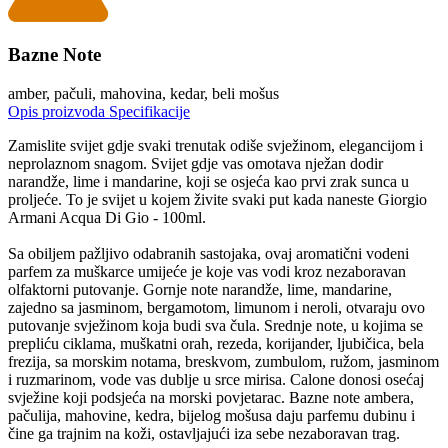
Bazne Note
amber, pačuli, mahovina, kedar, beli mošus
Opis proizvoda
Specifikacije
Zamislite svijet gdje svaki trenutak odiše svježinom, elegancijom i
neprolaznom snagom. Svijet gdje vas omotava nježan dodir
narandže, lime i mandarine, koji se osjeća kao prvi zrak sunca u
proljeće. To je svijet u kojem živite svaki put kada naneste Giorgio
Armani Acqua Di Gio - 100ml.
Sa obiljem pažljivo odabranih sastojaka, ovaj aromatični vodeni
parfem za muškarce umijeće je koje vas vodi kroz nezaboravan
olfaktorni putovanje. Gornje note narandže, lime, mandarine,
zajedno sa jasminom, bergamotom, limunom i neroli, otvaraju ovo
putovanje svježinom koja budi sva čula. Srednje note, u kojima se
prepliću ciklama, muškatni orah, rezeda, korijander, ljubičica, bela
frezija, sa morskim notama, breskvom, zumbulom, ružom, jasminom
i ruzmarinom, vode vas dublje u srce mirisa. Calone donosi osećaj
svježine koji podsjeća na morski povjetarac. Bazne note ambera,
pačulija, mahovine, kedra, bijelog mošusa daju parfemu dubinu i
čine ga trajnim na koži, ostavljajući iza sebe nezaboravan trag.