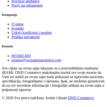
Povraćaj sredstava
Pravo na odustajanje
Kompanija
O nama
Kontakt
Uslovi korišćenja i prodaje
Politika privatnosti
Kontakt
065/602-603
prodaja@svezadomacinstvo.com
Sve cijene na ovom sajtu iskazane su u konvertibilnim markama
(BAM). DND Commerce maksimalno koristi sve svoje resurse da
Vam svi artikli na ovom sajtu budu prikazani sa ispravnim nazivima
specifikacija, fotografijama i cijenama. Ipak, ne možemo garantovati
da su sve navedene informacije i fotografije artikala na ovom sajtu u
potpunosti ispravne
© 2026 Sva prava zadržana. Izrada i dizajn
DND Commerce
.