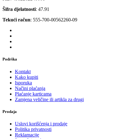
Šifra djelatnosti
: 47.91
Tekući račun
: 555-700-00562260-09
Podrška
Kontakt
Kako kupiti
Isporuka
Načini plaćanja
Plaćanje karticama
Zamjena veličine ili artikla za drugi
Prodaja
Uslovi korišćenja i prodaje
Politika privatnosti
Reklamacije