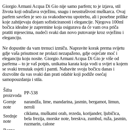
Giorgio Armani Acqua Di Gio nije samo parfem; to je izjava, stil
života koji odražava svježinu, snagu i neustrašivost muškarca. Ovaj
parfem savršen je seo za svakodnevnu upotrebu, ali i posebne prilike
koje zahtijevaju dojam sofisticiranosti i elegancije. Njegova 100ml
bočica idealne je zapremine koja osigurava da će vam ova priča
pratiti mjesecima, nudeći svaki dan novo putovanje kroz svježinu i
eleganciju.
Ne dopustite da vam trenuci izmiču. Napravite korak prema svijetu
gdje vaša prisutnost ne prolazi nezapaženo, gdje osjećate moć i
eleganciju koju nosite. Giorgio Armani Acqua Di Gio je više od
parfema – to je vaš potpis, unikatna karata koja vodi u svijet u kojem
se svaki trenutak osjeti i pamti. Nabavite svoju bočicu danas i
dozvolite da vas svaki dan prati odabir koji podiže osećaj
samopouzdanja i stila.
Šifra
PP-538
proizvoda
Gornje
narandža, lime, mandarina, jasmin, bergamot, limun,
note
neroli
ciklama, muškatni orah, rezeda, korijander, ljubičica,
Srednje
bela frezija, morske note, breskva, zumbul, ruža, jasmin,
note
ruzmarin, calone