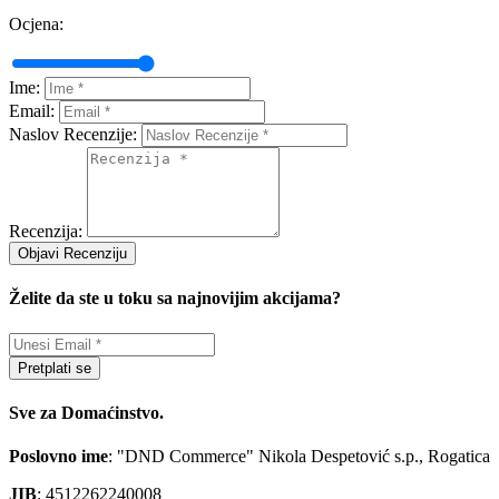
Ocjena:
Ime:
Email:
Naslov Recenzije:
Recenzija:
Objavi Recenziju
Želite da ste u toku sa najnovijim akcijama?
Pretplati se
Sve za Domaćinstvo.
Poslovno ime
: "DND Commerce" Nikola Despetović s.p., Rogatica
JIB
: 4512262240008