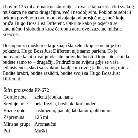
U ovim 125 ml aromatične sinfonije skriva se tajna koja čini svakog
muškarca ne samo drugačijim, već i neodoljivim. Poklonite sebi ili
nekom posebnom ovu moć odvajanja od prosječnog, moć koju
pruža Hugo Boss Just Different. Otkrijte kako je osjećati se
autentično i slobodno kroz čarobnu auru ove izuzetne mirisne
kreacije.
Dostupan za muškarce koji znaju šta žele i koji se ne boje to i
pokazati, Hugo Boss Just Different nije samo parfem. To je
putovanje ka otkrivanju vlastite individualnosti. Dopustite sebi da
budete samo to – drugačiji. Pridružite se svijetu gdje se vaša
jedinstvenost slavi sa svakom kapljicom ovog jedinstvenog mirisa.
Budite hrabri, budite različiti, budite svoji sa Hugo Boss Just
Different.
Šifra proizvoda
PP-672
Gornje note
zelena jabuka, nana
Srednje note
bela frezija, bosiljak, korijander
Bazne note
cashmeran, pačuli, labdanum, olibanum
Zapremina
125 ml
Mirisna grupa
Aromatični
Pol
Muški