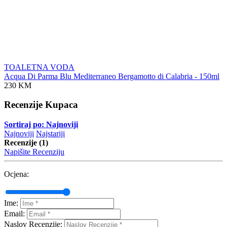
TOALETNA VODA
Acqua Di Parma Blu Mediterraneo Bergamotto di Calabria - 150ml
230 KM
Recenzije Kupaca
Sortiraj po: Najnoviji
Najnoviji
Najstariji
Recenzije (1)
Napišite Recenziju
Ocjena:
Ime:
Email:
Naslov Recenzije: