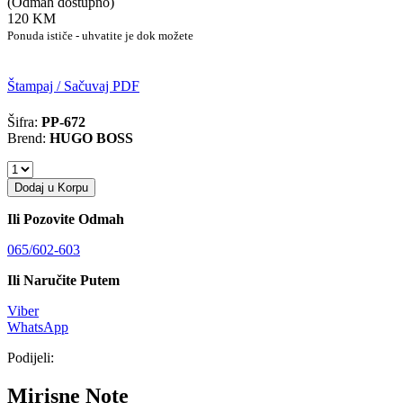
(Odmah dostupno)
120 KM
Ponuda ističe - uhvatite je dok možete
Štampaj / Sačuvaj PDF
Šifra:
PP-672
Brend:
HUGO BOSS
Dodaj u Korpu
Ili Pozovite Odmah
065/602-603
Ili Naručite Putem
Viber
WhatsApp
Podijeli:
Mirisne Note