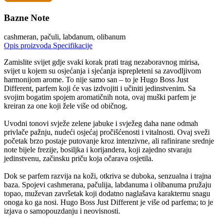
Bazne Note
cashmeran, pačuli, labdanum, olibanum
Opis proizvoda
Specifikacije
Zamislite svijet gdje svaki korak prati trag nezaboravnog mirisa,
svijet u kojem su osjećanja i sjećanja isprepleteni sa zavodljivom
harmonijom arome. To nije samo san – to je Hugo Boss Just
Different, parfem koji će vas izdvojiti i učiniti jedinstvenim. Sa
svojim bogatim spojem aromatičnih nota, ovaj muški parfem je
kreiran za one koji žele više od običnog.
Uvodni tonovi svježe zelene jabuke i svježeg daha nane odmah
privlače pažnju, nudeći osjećaj pročišćenosti i vitalnosti. Ovaj sveži
početak brzo postaje putovanje kroz intenzivne, ali rafinirane srednje
note bijele frezije, bosiljka i korijandera, koji zajedno stvaraju
jedinstvenu, začinsku priču koja očarava osjetila.
Dok se parfem razvija na koži, otkriva se duboka, senzualna i trajna
baza. Spojevi cashmerana, pačulija, labdanuma i olibanuma pružaju
topao, muževan završetak koji dodatno naglašava karakternu snagu
onoga ko ga nosi. Hugo Boss Just Different je više od parfema; to je
izjava o samopouzdanju i neovisnosti.