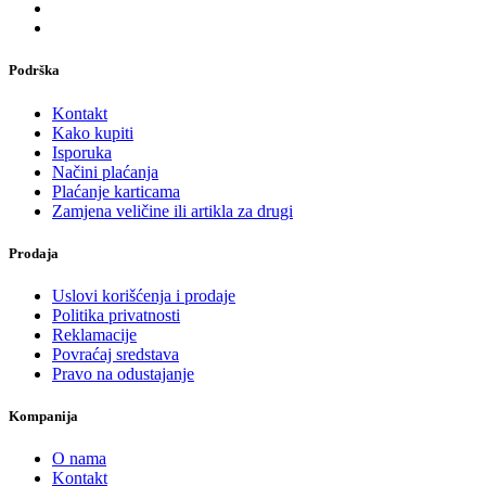
Podrška
Kontakt
Kako kupiti
Isporuka
Načini plaćanja
Plaćanje karticama
Zamjena veličine ili artikla za drugi
Prodaja
Uslovi korišćenja i prodaje
Politika privatnosti
Reklamacije
Povraćaj sredstava
Pravo na odustajanje
Kompanija
O nama
Kontakt