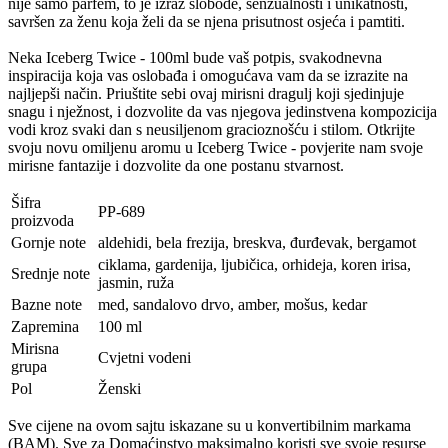
nije samo parfem, to je izraz slobode, senzualnosti i unikatnosti,
savršen za ženu koja želi da se njena prisutnost osjeća i pamtiti.
Neka Iceberg Twice - 100ml bude vaš potpis, svakodnevna
inspiracija koja vas oslobađa i omogućava vam da se izrazite na
najljepši način. Priuštite sebi ovaj mirisni dragulj koji sjedinjuje
snagu i nježnost, i dozvolite da vas njegova jedinstvena kompozicija
vodi kroz svaki dan s neusiljenom gracioznošću i stilom. Otkrijte
svoju novu omiljenu aromu u Iceberg Twice - povjerite nam svoje
mirisne fantazije i dozvolite da one postanu stvarnost.
Šifra
PP-689
proizvoda
Gornje note
aldehidi, bela frezija, breskva, đurđevak, bergamot
ciklama, gardenija, ljubičica, orhideja, koren irisa,
Srednje note
jasmin, ruža
Bazne note
med, sandalovo drvo, amber, mošus, kedar
Zapremina
100 ml
Mirisna
Cvjetni vodeni
grupa
Pol
Ženski
Sve cijene na ovom sajtu iskazane su u konvertibilnim markama
(BAM). Sve za Domaćinstvo maksimalno koristi sve svoje resurse