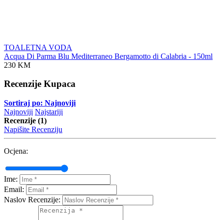
TOALETNA VODA
Acqua Di Parma Blu Mediterraneo Bergamotto di Calabria - 150ml
230 KM
Recenzije Kupaca
Sortiraj po: Najnoviji
Najnoviji
Najstariji
Recenzije (1)
Napišite Recenziju
Ocjena:
Ime:
Email:
Naslov Recenzije: