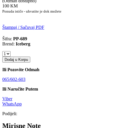
(Odmah dostupno)
100 KM
Ponuda ističe - uhvatite je dok možete
Štampaj / Sačuvaj PDF
Šifra:
PP-689
Brend:
Iceberg
Dodaj u Korpu
Ili Pozovite Odmah
065/602-603
Ili Naručite Putem
Viber
WhatsApp
Podijeli:
Mirisne Note