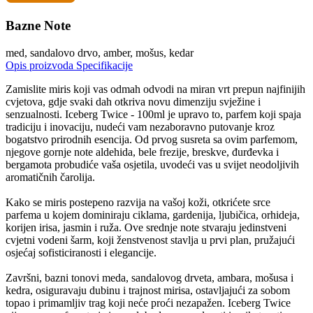
Bazne Note
med, sandalovo drvo, amber, mošus, kedar
Opis proizvoda
Specifikacije
Zamislite miris koji vas odmah odvodi na miran vrt prepun najfinijih
cvjetova, gdje svaki dah otkriva novu dimenziju svježine i
senzualnosti. Iceberg Twice - 100ml je upravo to, parfem koji spaja
tradiciju i inovaciju, nudeći vam nezaboravno putovanje kroz
bogatstvo prirodnih esencija. Od prvog susreta sa ovim parfemom,
njegove gornje note aldehida, bele frezije, breskve, đurđevka i
bergamota probudiće vaša osjetila, uvodeći vas u svijet neodoljivih
aromatičnih čarolija.
Kako se miris postepeno razvija na vašoj koži, otkrićete srce
parfema u kojem dominiraju ciklama, gardenija, ljubičica, orhideja,
korijen irisa, jasmin i ruža. Ove srednje note stvaraju jedinstveni
cvjetni vodeni šarm, koji ženstvenost stavlja u prvi plan, pružajući
osjećaj sofisticiranosti i elegancije.
Završni, bazni tonovi meda, sandalovog drveta, ambara, mošusa i
kedra, osiguravaju dubinu i trajnost mirisa, ostavljajući za sobom
topao i primamljiv trag koji neće proći nezapažen. Iceberg Twice