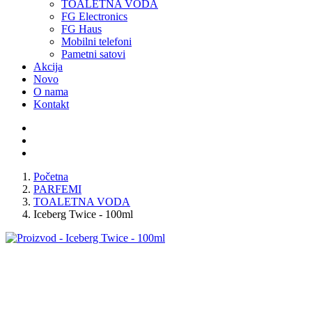
TOALETNA VODA
FG Electronics
FG Haus
Mobilni telefoni
Pametni satovi
Akcija
Novo
O nama
Kontakt
Početna
PARFEMI
TOALETNA VODA
Iceberg Twice - 100ml