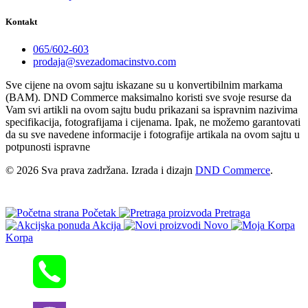
Kontakt
065/602-603
prodaja@svezadomacinstvo.com
Sve cijene na ovom sajtu iskazane su u konvertibilnim markama
(BAM). DND Commerce maksimalno koristi sve svoje resurse da
Vam svi artikli na ovom sajtu budu prikazani sa ispravnim nazivima
specifikacija, fotografijama i cijenama. Ipak, ne možemo garantovati
da su sve navedene informacije i fotografije artikala na ovom sajtu u
potpunosti ispravne
© 2026 Sva prava zadržana. Izrada i dizajn
DND Commerce
.
Početak
Pretraga
Akcija
Novo
Korpa