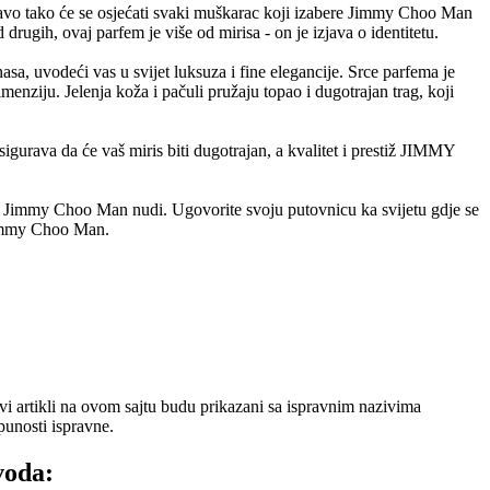
Upravo tako će se osjećati svaki muškarac koji izabere Jimmy Choo Man
drugih, ovaj parfem je više od mirisa - on je izjava o identitetu.
a, uvodeći vas u svijet luksuza i fine elegancije. Srce parfema je
menziju. Jelenja koža i pačuli pružaju topao i dugotrajan trag, koji
gurava da će vaš miris biti dugotrajan, a kvalitet i prestiž JIMMY
koju Jimmy Choo Man nudi. Ugovorite svoju putovnicu ka svijetu gdje se
 Jimmy Choo Man.
 artikli na ovom sajtu budu prikazani sa ispravnim nazivima
punosti ispravne.
voda: