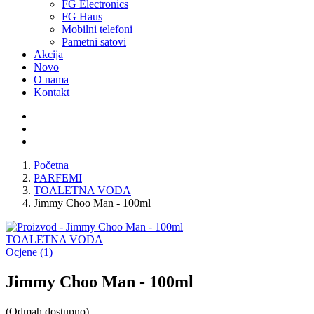
FG Electronics
FG Haus
Mobilni telefoni
Pametni satovi
Akcija
Novo
O nama
Kontakt
Početna
PARFEMI
TOALETNA VODA
Jimmy Choo Man - 100ml
TOALETNA VODA
Ocjene (1)
Jimmy Choo Man - 100ml
(Odmah dostupno)