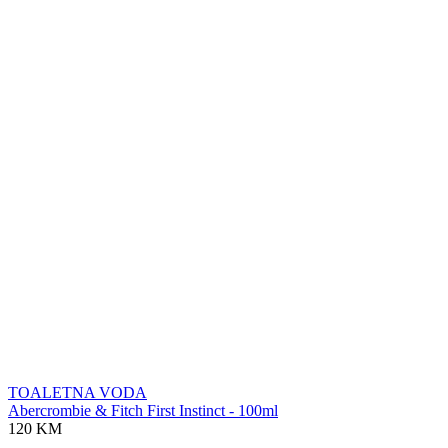
TOALETNA VODA
Abercrombie & Fitch First Instinct - 100ml
120 KM