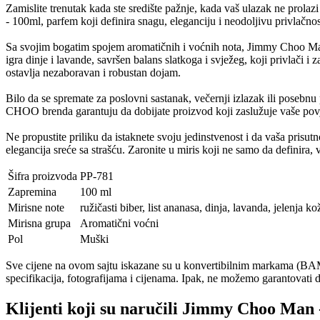
Zamislite trenutak kada ste središte pažnje, kada vaš ulazak ne prola
- 100ml, parfem koji definira snagu, eleganciju i neodoljivu privlačnos
Sa svojim bogatim spojem aromatičnih i voćnih nota, Jimmy Choo Man o
igra dinje i lavande, savršen balans slatkoga i svježeg, koji privlači 
ostavlja nezaboravan i robustan dojam.
Bilo da se spremate za poslovni sastanak, večernji izlazak ili posebn
CHOO brenda garantuju da dobijate proizvod koji zaslužuje vaše pov
Ne propustite priliku da istaknete svoju jedinstvenost i da vaša prisu
elegancija sreće sa strašću. Zaronite u miris koji ne samo da definir
Šifra proizvoda
PP-781
Zapremina
100 ml
Mirisne note
ružičasti biber, list ananasa, dinja, lavanda, jelenja ko
Mirisna grupa
Aromatični voćni
Pol
Muški
Sve cijene na ovom sajtu iskazane su u konvertibilnim markama (BAM)
specifikacija, fotografijama i cijenama. Ipak, ne možemo garantovati d
Klijenti koji su naručili Jimmy Choo Man -