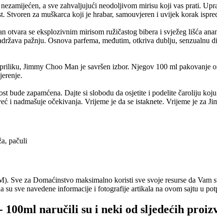
zi nezamijećen, a sve zahvaljujući neodoljivom mirisu koji vas prati. 
t. Stvoren za muškarca koji je hrabar, samouvjeren i uvijek korak ispred 
tvara se eksplozivnim mirisom ružičastog bibera i svježeg lišća ananas
i zadržava pažnju. Osnova parfema, međutim, otkriva dublju, senzualnu di
u priliku, Jimmy Choo Man je savršen izbor. Njegov 100 ml pakovanje osi
jerenje.
tnost bude zapamćena. Dajte si slobodu da osjetite i podelite čaroliju 
a, već i nadmašuje očekivanja. Vrijeme je da se istaknete. Vrijeme je za
ža, pačuli
. Sve za Domaćinstvo maksimalno koristi sve svoje resurse da Vam svi
a su sve navedene informacije i fotografije artikala na ovom sajtu u pot
 100ml naručili su i neki od sljedećih proiz