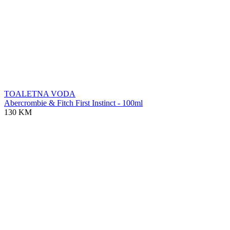
TOALETNA VODA
Abercrombie & Fitch First Instinct - 100ml
130 KM