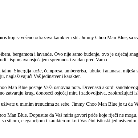
 miris koji savršeno odražava karakter i stil. Jimmy Choo Man Blue, sa 
era, bergamota i lavande. Ovo nije samo buđenje, ovo je osjećaj snage i
budi i ispunjava osjećajem spremnosti za dan pred Vama.
ajnu. Sinergija kože, čempresa, ambergrisa, jabuke i ananasa, miješa
u, naglašavajući Vaš jedinstveni karakter.
oo Man Blue postaje Vaša osnovna nota. Drvenasti akordi sandalovog drve
eno zatvaraju krug, donoseći osjećaj mira i zadovoljstva, zaokružujući 
amo uživate u mirnim trenucima za sebe, Jimmy Choo Man Blue je tu da Va
hoo Man Blue. Dopustite da Vaš miris govori priče koje riječi ne mogu, 
 stilom, elegancijom i karakterom koji Vas čini istinski jedinstvenim.