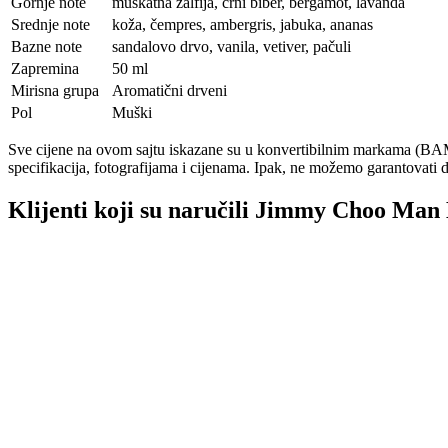
Gornje note
muškatna žalfija, crni biber, bergamot, lavanda
Srednje note
koža, čempres, ambergris, jabuka, ananas
Bazne note
sandalovo drvo, vanila, vetiver, pačuli
Zapremina
50 ml
Mirisna grupa
Aromatični drveni
Pol
Muški
Sve cijene na ovom sajtu iskazane su u konvertibilnim markama (BAM)
specifikacija, fotografijama i cijenama. Ipak, ne možemo garantovati d
Klijenti koji su naručili Jimmy Choo Man B