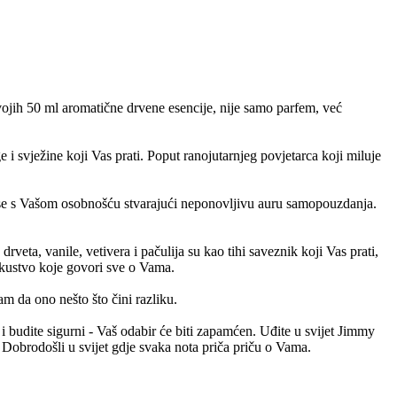
svojih 50 ml aromatične drvene esencije, nije samo parfem, već
 svježine koji Vas prati. Poput ranojutarnjeg povjetarca koji miluje
 se s Vašom osobnošću stvarajući neponovljivu auru samopouzdanja.
ta, vanile, vetivera i pačulija su kao tihi saveznik koji Vas prati,
iskustvo koje govori sve o Vama.
m da ono nešto što čini razliku.
i budite sigurni - Vaš odabir će biti zapamćen. Uđite u svijet Jimmy
 Dobrodošli u svijet gdje svaka nota priča priču o Vama.