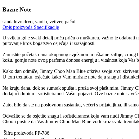
Bazne Note
sandalovo drvo, vanila, vetiver, pačuli
Opis proizvoda
Specifikacije
U svijetu gdje svaki detalj priča priču o muškarcu, važno je odabrati
putovanje kroz bogatstvo osjećaja i izražajnosti.
Zamislite početak dana okupanog svježinom muškatne žalfije, crnog bib
kožu, gornje note ovog parfema donose energiju i vitalnost koja Vas 
Kako dan odmiče, Jimmy Choo Man Blue otkriva svoju srcu skrivenu t
U tom trenutku, osjećate kako Vam mirisne note daju snagu i distinkcij
Na kraju dana, dok se sumrak spušta i pruža svoj plašt mira, Jimmy Ch
dodajući dubinu i sofisticiranost Vašoj pojavci. Ove bazne note savrš
Zato, bilo da ste na poslovnom sastanku, večeri s prijateljima, ili s
Odvažite se da osjetite snagu i sofisticiranost koju vam nudi Jimmy C
Choo i pustite da Vas Jimmy Choo Man Blue vodi kroz svaki trenutak sa
Šifra proizvoda
PP-786