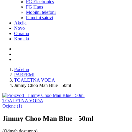
FG Electronics
FG Haus
Mobilni telefoni
Pametni satovi
Akcija
Novo
O nama
Kontakt
Početna
PARFEMI
TOALETNA VODA
Jimmy Choo Man Blue - 50ml
TOALETNA VODA
Ocjene (1)
Jimmy Choo Man Blue - 50ml
(Odmah dostupno)