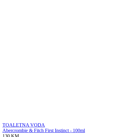
TOALETNA VODA
Abercrombie & Fitch First Instinct - 100ml
130 KM