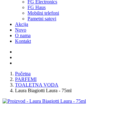
FG Electronics
FG Haus
Mobilni telefoni
Pametni satovi
Akcija
Novo
O nama
Kontakt
Početna
PARFEMI
TOALETNA VODA
Laura Biagiotti Laura - 75ml