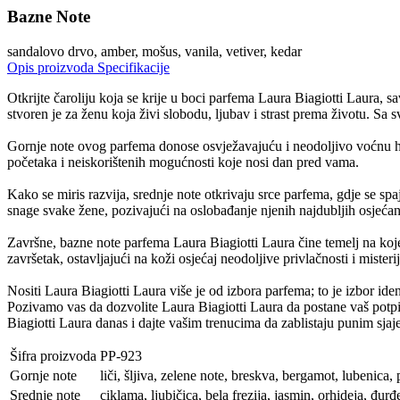
Bazne Note
sandalovo drvo, amber, mošus, vanila, vetiver, kedar
Opis proizvoda
Specifikacije
Otkrijte čaroliju koja se krije u boci parfema Laura Biagiotti Laura, 
stvoren je za ženu koja živi slobodu, ljubav i strast prema životu. Sa 
Gornje note ovog parfema donose osvježavajuću i neodoljivo voćnu harm
početaka i neiskorištenih mogućnosti koje nosi dan pred vama.
Kako se miris razvija, srednje note otkrivaju srce parfema, gdje se spaj
snage svake žene, pozivajući na oslobađanje njenih najdubljih osjećan
Završne, bazne note parfema Laura Biagiotti Laura čine temelj na koj
završetak, ostavljajući na koži osjećaj neodoljive privlačnosti i misterij
Nositi Laura Biagiotti Laura više je od izbora parfema; to je izbor iden
Pozivamo vas da dozvolite Laura Biagiotti Laura da postane vaš potpis, 
Biagiotti Laura danas i dajte vašim trenucima da zablistaju punim sjaj
Šifra proizvoda
PP-923
Gornje note
liči, šljiva, zelene note, breskva, bergamot, lubenica, 
Srednje note
ciklama, ljubičica, bela frezija, jasmin, orhideja, đur