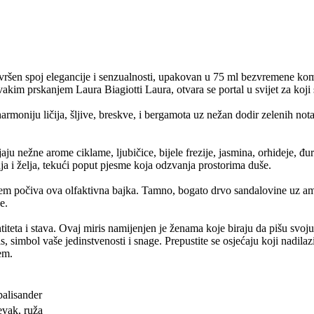
savršen spoj elegancije i senzualnosti, upakovan u 75 ml bezvremene komp
svakim prskanjem Laura Biagiotti Laura, otvara se portal u svijet za koji
oniju ličija, šljive, breskve, i bergamota uz nežan dodir zelenih nota,
aju nežne arome ciklame, ljubičice, bijele frezije, jasmina, orhideje, đu
ja i želja, tekući poput pjesme koja odzvanja prostorima duše.
em počiva ova olfaktivna bajka. Tamno, bogato drvo sandalovine uz ambe
e.
titeta i stava. Ovaj miris namijenjen je ženama koje biraju da pišu svoju
simbol vaše jedinstvenosti i snage. Prepustite se osjećaju koji nadilazi
em.
palisander
đevak, ruža