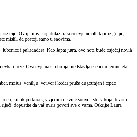
ozicije. Ovaj miris, koji dolazi iz srcu cvjetne olfaktorne grupe,
 ste mislili da postoji samo u snovima.
 lubenice i palisandera. Kao šapat jutra, ove note bude osjećaj novih
rđevka i ruže. Ova cvjetna simfonija predstavlja esenciju feminiteta i
r, mošus, vaniliju, vetiver i kedar pruža dugotrajan i topao
 priču, korak po korak, s vjerom u svoje snove i strast koja ih vodi.
 riječi, dopustite da vaš miris govori sve o vama. Otkrijte Laura