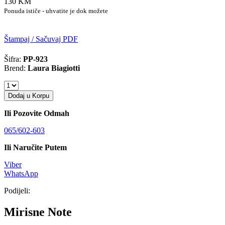
130 KM
Ponuda ističe - uhvatite je dok možete
Štampaj / Sačuvaj PDF
Šifra:
PP-923
Brend:
Laura Biagiotti
Dodaj u Korpu
Ili Pozovite Odmah
065/602-603
Ili Naručite Putem
Viber
WhatsApp
Podijeli:
Mirisne Note