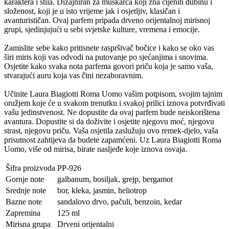
karaktera i stila. Dizajniran za muškarca koji zna cijeniti dubinu i
složenost, koji je u isto vrijeme jak i osjetljiv, klasičan i
avanturističan. Ovaj parfem pripada drveno orijentalnoj mirisnoj
grupi, sjedinjujući u sebi svjetske kulture, vremena i emocije.
Zamislite sebe kako pritisnete raspršivač bočice i kako se oko vas
širi miris koji vas odvodi na putovanje po sjećanjima i snovima.
Osjetite kako svaka nota parfema govori priču koja je samo vaša,
stvarajući auru koja vas čini nezaboravnim.
Učinite Laura Biagiotti Roma Uomo vašim potpisom, svojim tajnim
oružjem koje će u svakom trenutku i svakoj prilici iznova potvrđivati
vašu jedinstvenost. Ne dopustite da ovaj parfem bude neiskorištena
avantura. Dopustite si da doživite i osjetite njegovu moć, njegovu
strast, njegovu priču. Vaša osjetila zaslužuju ovo remek-djelo, vaša
prisutnost zahtijeva da budete zapamćeni. Uz Laura Biagiotti Roma
Uomo, više od mirisa, birate nasljeđe koje iznova osvaja.
Šifra proizvoda
PP-926
Gornje note
galbanum, bosiljak, grejp, bergamot
Srednje note
bor, kleka, jasmin, heliotrop
Bazne note
sandalovo drvo, pačuli, benzoin, kedar
Zapremina
125 ml
Mirisna grupa
Drveni orijentalni