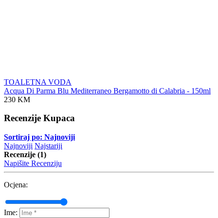
TOALETNA VODA
Acqua Di Parma Blu Mediterraneo Bergamotto di Calabria - 150ml
230 KM
Recenzije Kupaca
Sortiraj po: Najnoviji
Najnoviji
Najstariji
Recenzije (1)
Napišite Recenziju
Ocjena:
Ime: