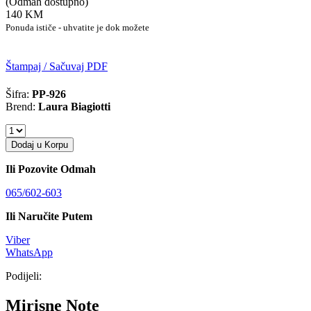
(Odmah dostupno)
140 KM
Ponuda ističe - uhvatite je dok možete
Štampaj / Sačuvaj PDF
Šifra:
PP-926
Brend:
Laura Biagiotti
Dodaj u Korpu
Ili Pozovite Odmah
065/602-603
Ili Naručite Putem
Viber
WhatsApp
Podijeli:
Mirisne Note