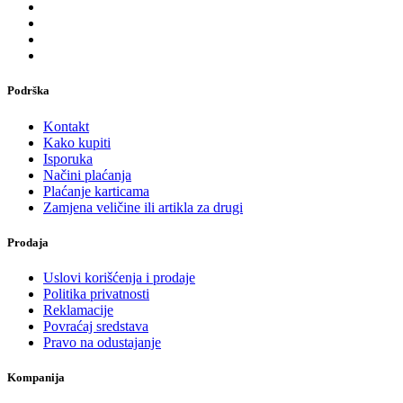
Podrška
Kontakt
Kako kupiti
Isporuka
Načini plaćanja
Plaćanje karticama
Zamjena veličine ili artikla za drugi
Prodaja
Uslovi korišćenja i prodaje
Politika privatnosti
Reklamacije
Povraćaj sredstava
Pravo na odustajanje
Kompanija