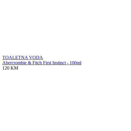
TOALETNA VODA
Abercrombie & Fitch First Instinct - 100ml
120 KM