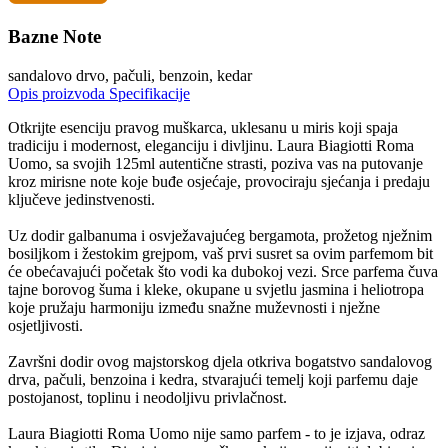
Bazne Note
sandalovo drvo, pačuli, benzoin, kedar
Opis proizvoda
Specifikacije
Otkrijte esenciju pravog muškarca, uklesanu u miris koji spaja
tradiciju i modernost, eleganciju i divljinu. Laura Biagiotti Roma
Uomo, sa svojih 125ml autentične strasti, poziva vas na putovanje
kroz mirisne note koje buđe osjećaje, provociraju sjećanja i predaju
ključeve jedinstvenosti.
Uz dodir galbanuma i osvježavajućeg bergamota, prožetog nježnim
bosiljkom i žestokim grejpom, vaš prvi susret sa ovim parfemom bit
će obećavajući početak što vodi ka dubokoj vezi. Srce parfema čuva
tajne borovog šuma i kleke, okupane u svjetlu jasmina i heliotropa
koje pružaju harmoniju između snažne muževnosti i nježne
osjetljivosti.
Završni dodir ovog majstorskog djela otkriva bogatstvo sandalovog
drva, pačuli, benzoina i kedra, stvarajući temelj koji parfemu daje
postojanost, toplinu i neodoljivu privlačnost.
Laura Biagiotti Roma Uomo nije samo parfem - to je izjava, odraz