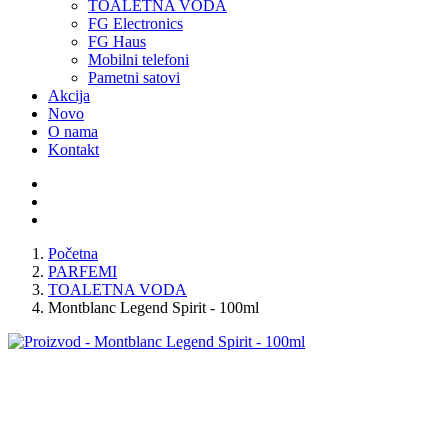
TOALETNA VODA
FG Electronics
FG Haus
Mobilni telefoni
Pametni satovi
Akcija
Novo
O nama
Kontakt
Početna
PARFEMI
TOALETNA VODA
Montblanc Legend Spirit - 100ml