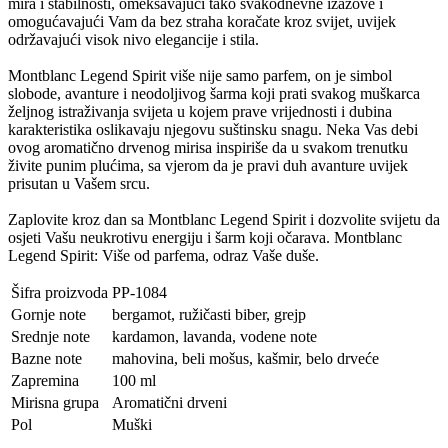
mira i stabilnosti, omekšavajući tako svakodnevne izazove i
omogućavajući Vam da bez straha koračate kroz svijet, uvijek
održavajući visok nivo elegancije i stila.
Montblanc Legend Spirit više nije samo parfem, on je simbol
slobode, avanture i neodoljivog šarma koji prati svakog muškarca
željnog istraživanja svijeta u kojem prave vrijednosti i dubina
karakteristika oslikavaju njegovu suštinsku snagu. Neka Vas debi
ovog aromatično drvenog mirisa inspiriše da u svakom trenutku
živite punim plućima, sa vjerom da je pravi duh avanture uvijek
prisutan u Vašem srcu.
Zaplovite kroz dan sa Montblanc Legend Spirit i dozvolite svijetu da
osjeti Vašu neukrotivu energiju i šarm koji očarava. Montblanc
Legend Spirit: Više od parfema, odraz Vaše duše.
Šifra proizvoda
PP-1084
Gornje note
bergamot, ružičasti biber, grejp
Srednje note
kardamon, lavanda, vodene note
Bazne note
mahovina, beli mošus, kašmir, belo drveće
Zapremina
100 ml
Mirisna grupa
Aromatični drveni
Pol
Muški