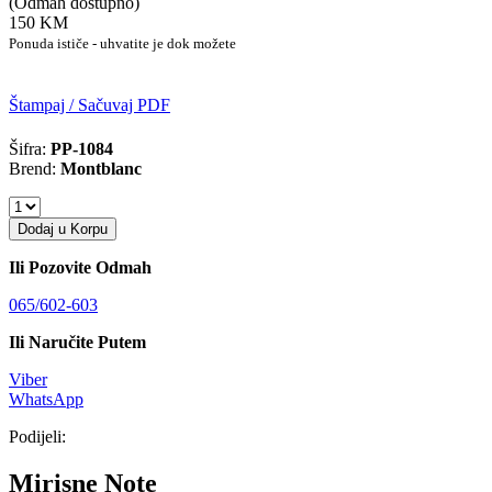
(Odmah dostupno)
150 KM
Ponuda ističe - uhvatite je dok možete
Štampaj / Sačuvaj PDF
Šifra:
PP-1084
Brend:
Montblanc
Dodaj u Korpu
Ili Pozovite Odmah
065/602-603
Ili Naručite Putem
Viber
WhatsApp
Podijeli:
Mirisne Note