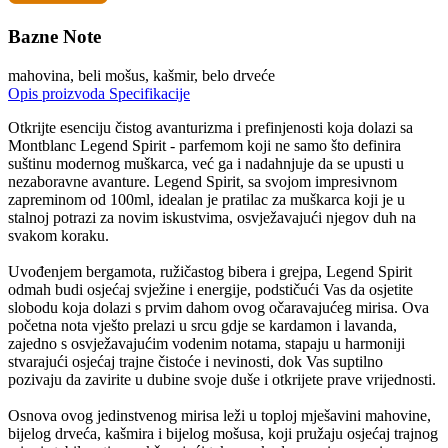
Bazne Note
mahovina, beli mošus, kašmir, belo drveće
Opis proizvoda
Specifikacije
Otkrijte esenciju čistog avanturizma i prefinjenosti koja dolazi sa
Montblanc Legend Spirit - parfemom koji ne samo što definira
suštinu modernog muškarca, već ga i nadahnjuje da se upusti u
nezaboravne avanture. Legend Spirit, sa svojom impresivnom
zapreminom od 100ml, idealan je pratilac za muškarca koji je u
stalnoj potrazi za novim iskustvima, osvježavajući njegov duh na
svakom koraku.
Uvođenjem bergamota, ružičastog bibera i grejpa, Legend Spirit
odmah budi osjećaj svježine i energije, podstičući Vas da osjetite
slobodu koja dolazi s prvim dahom ovog očaravajućeg mirisa. Ova
početna nota vješto prelazi u srcu gdje se kardamon i lavanda,
zajedno s osvježavajućim vodenim notama, stapaju u harmoniji
stvarajući osjećaj trajne čistoće i nevinosti, dok Vas suptilno
pozivaju da zavirite u dubine svoje duše i otkrijete prave vrijednosti.
Osnova ovog jedinstvenog mirisa leži u toploj mješavini mahovine,
bijelog drveća, kašmira i bijelog mošusa, koji pružaju osjećaj trajnog