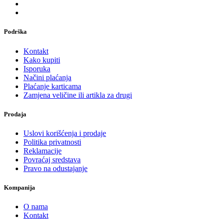
Podrška
Kontakt
Kako kupiti
Isporuka
Načini plaćanja
Plaćanje karticama
Zamjena veličine ili artikla za drugi
Prodaja
Uslovi korišćenja i prodaje
Politika privatnosti
Reklamacije
Povraćaj sredstava
Pravo na odustajanje
Kompanija
O nama
Kontakt