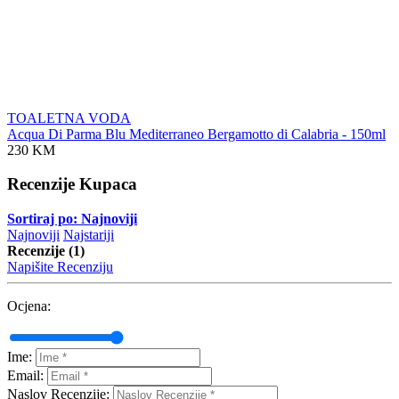
TOALETNA VODA
Acqua Di Parma Blu Mediterraneo Bergamotto di Calabria - 150ml
230 KM
Recenzije Kupaca
Sortiraj po: Najnoviji
Najnoviji
Najstariji
Recenzije (1)
Napišite Recenziju
Ocjena:
Ime:
Email:
Naslov Recenzije: