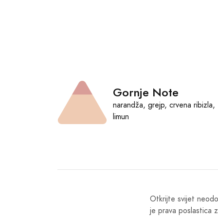
Gornje Note
narandža, grejp, сrvena ribizla,
limun
Otkrijte svijet neod
je prava poslastica 