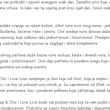
 će vas probuditi i ispuniti energijom svaki dan. Zamislite jutro koje
ma citrusa, te kako vas taj osjećaj prati kroz cijeli dan, čineći sva
olako stapaju sa vašom kožom, otkrit ćete srce ovog mirisa - jed
đurđevka, šećerne trske i cimeta. Ove srednje note donose dubinu
u harmoniju koja oslikava vašu jedinstvenost i ženstvenost. Predaj
g zadovoljstva koje poziva na zagrljaje i divne komplimente.
zetnog parfema služe bazne note mošusa, kedra i drvenih nota, k
gode i sofisticiranosti. One daju parfemu tu posebnu snagu koja s
spomena iza svakog susreta.
c I Love Love namijenjen je ženi koja voli život, koja je smjela i
ću i ne boji se pokazati svoj istinski ja. Sa zapreminom od 50ml, o
nim avanturama, kao i posebnim prilikama koje zahtijevaju dašak lu
 & Chic I Love Love bude vaš potpisni miris koji će vam podići
k nezaboravnim. Pridružite se svijetu Moschino ljubitelja i dopustit