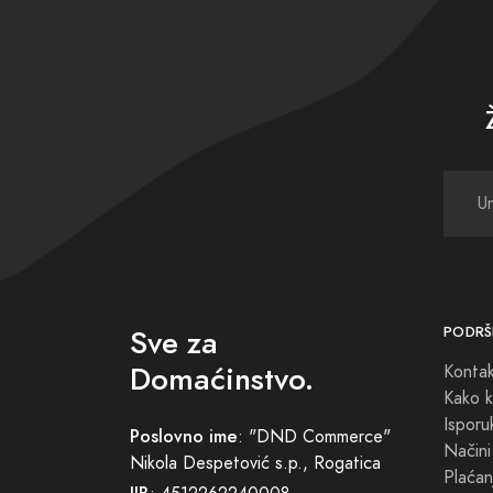
Sve za
PODRŠ
Domaćinstvo.
Konta
Kako k
Isporu
Poslovno ime
: "DND Commerce"
Načini
Nikola Despetović s.p., Rogatica
Plaćan