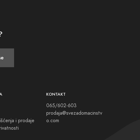
?
se
A
KONTAKT
065/602-603
prodaja@svezadomacinstv
išćenja i prodaje
o.com
rivatnosti