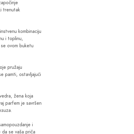
 započinje
ki trenutak
instvenu kombinaciju
 i toplinu,
te se ovom buketu
oje pružaju
e pamti, ostavljajući
 vedra, žena koja
vaj parfem je savršen
ksuza.
 samopouzdanje i
e da se vaša priča