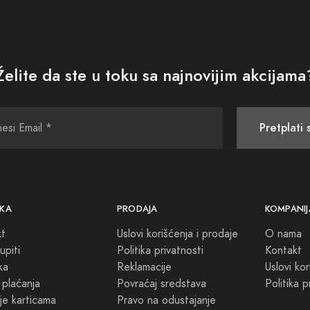
Želite da ste u toku sa najnovijim akcijama
Pretplati 
KA
PRODAJA
KOMPANIJ
kt
Uslovi korišćenja i prodaje
O nama
upiti
Politika privatnosti
Kontakt
ka
Reklamacije
Uslovi kor
 plaćanja
Povraćaj sredstava
Politika p
je karticama
Pravo na odustajanje