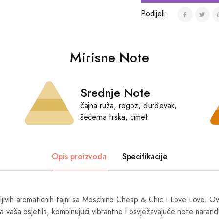
Podijeli:
Mirisne Note
Srednje Note
čajna ruža, rogoz, đurđevak,
šećerna trska, cimet
Opis proizvoda
Specifikacije
oljivih aromatičnih tajni sa Moschino Cheap & Chic I Love Love. Ov
za vaša osjetila, kombinujući vibrantne i osvježavajuće note naran