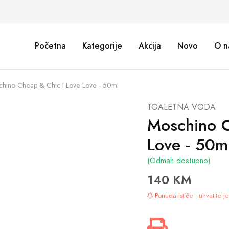
Početna
Kategorije
Akcija
Novo
O n
hino Cheap & Chic I Love Love - 50ml
TOALETNA VODA
Moschino C
Love - 50m
(Odmah dostupno)
140 KM
Ponuda ističe - uhvatite 