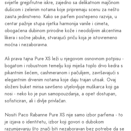
svijetle grejpfrutne iskre, zajedno sa delikatnom majčinom
dušicom i zelenim notama koje pripremaju scenu za nešto
zaista jedinstveno. Kako se parfem postepeno razvija, u
centar pažnje stupa rijetka harmonija vanile i cimeta,
obogaćena dubinom prirodne kože i neodoljivim akcentima
likera i sočne jabuke, stvarajući priču koja je istovremeno
moćna i nezaboravna.
Ali prava tajna Pure XS leži u njegovom osnovnom potpisu -
bogatom i robustnom temelju koji miješa toplo drvo kedra s
pikantnim šećem, cashmeranom i pačulijem, završavajući s
elegantnim drvenim notama koje daju trajan utisak. Ovaj
složeni buket mirisa savršeno utjelovljuje muškarca koji ga
nosi - neko ko je pun samopouzdanja, a opet dostupan,
sofisticiran, ali i divlje privlačan.
Nositi Paco Rabanne Pure XS nije samo izbor parfema - to
je izjava o identitetu, izbor koji govori o dubokom
razumijevanju što znači biti nezaboravan bez potrebe da se