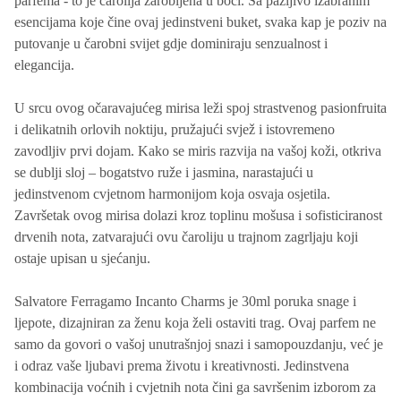
parfema - to je čarolija zarobljena u boci. Sa pažljivo izabranim
esencijama koje čine ovaj jedinstveni buket, svaka kap je poziv na
putovanje u čarobni svijet gdje dominiraju senzualnost i
elegancija.
U srcu ovog očaravajućeg mirisa leži spoj strastvenog pasionfruita
i delikatnih orlovih noktiju, pružajući svjež i istovremeno
zavodljiv prvi dojam. Kako se miris razvija na vašoj koži, otkriva
se dublji sloj – bogatstvo ruže i jasmina, narastajući u
jedinstvenom cvjetnom harmonijom koja osvaja osjetila.
Završetak ovog mirisa dolazi kroz toplinu mošusa i sofisticiranost
drvenih nota, zatvarajući ovu čaroliju u trajnom zagrljaju koji
ostaje upisan u sjećanju.
Salvatore Ferragamo Incanto Charms je 30ml poruka snage i
ljepote, dizajniran za ženu koja želi ostaviti trag. Ovaj parfem ne
samo da govori o vašoj unutrašnjoj snazi i samopouzdanju, već je
i odraz vaše ljubavi prema životu i kreativnosti. Jedinstvena
kombinacija voćnih i cvjetnih nota čini ga savršenim izborom za