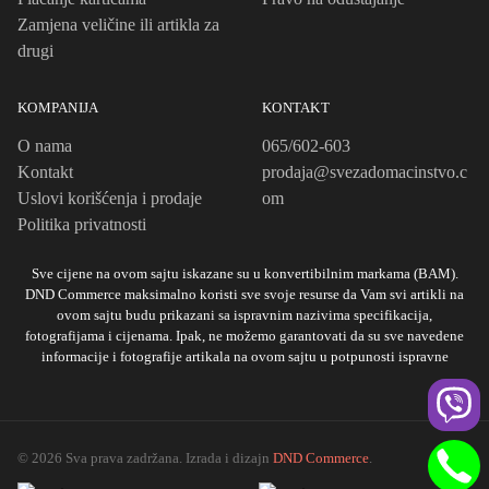
Zamjena veličine ili artikla za
drugi
KOMPANIJA
KONTAKT
O nama
065/602-603
Kontakt
prodaja@svezadomacinstvo.c
Uslovi korišćenja i prodaje
om
Politika privatnosti
Sve cijene na ovom sajtu iskazane su u konvertibilnim markama (BAM).
DND Commerce maksimalno koristi sve svoje resurse da Vam svi artikli na
ovom sajtu budu prikazani sa ispravnim nazivima specifikacija,
fotografijama i cijenama. Ipak, ne možemo garantovati da su sve navedene
informacije i fotografije artikala na ovom sajtu u potpunosti ispravne
© 2026 Sva prava zadržana. Izrada i dizajn
DND Commerce
.