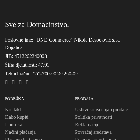
Sve za Domaćinstvo.
Poslovno ime
: "DND Commerce" Nikola Despetović s.p.,
Rogatica
JIB
: 4512262240008
Šifra djelatnosti
: 47.91
Tekući račun
: 555-700-00562260-09
PODRŠKA
PRODAJA
Kontakt
Uslovi korišćenja i prodaje
Kako kupiti
Politika privatnosti
Isporuka
Reklamacije
Načini plaćanja
Povraćaj sredstava
Plaćanje karticama
Pravo na odustajanje