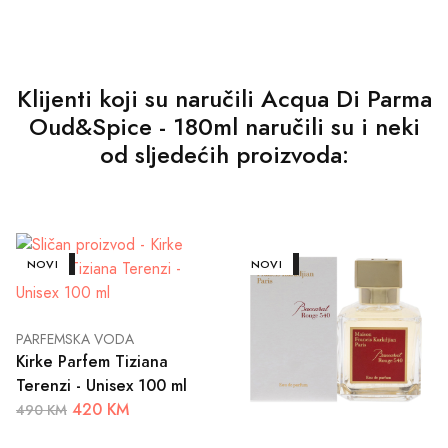
Klijenti koji su naručili Acqua Di Parma
Oud&Spice - 180ml naručili su i neki
od sljedećih proizvoda:
AKCIJA
NOVI
AKCIJA
NOVI
PARFEMSKA VODA
Kirke Parfem Tiziana
Terenzi - Unisex 100 ml
420 KM
490 KM