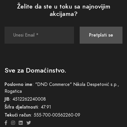
Želite da ste u toku sa najnovijim
akcijama?
Pretplati se
Sve za Domaćinstvo.
Poslovno ime
: "DND Commerce" Nikola Despetović s.p.,
Rogatica
JIB
: 4512262240008
Šifra djelatnosti
: 47.91
Tekući račun
: 555-700-00562260-09