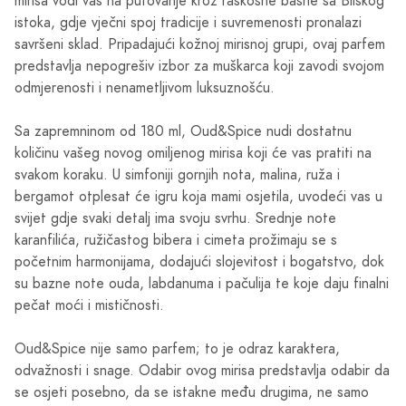
mirisa vodi vas na putovanje kroz raskošne basne sa Bliskog
istoka, gdje vječni spoj tradicije i suvremenosti pronalazi
savršeni sklad. Pripadajući kožnoj mirisnoj grupi, ovaj parfem
predstavlja nepogrešiv izbor za muškarca koji zavodi svojom
odmjerenosti i nenametljivom luksuznošću.
Sa zapremninom od 180 ml, Oud&Spice nudi dostatnu
količinu vašeg novog omiljenog mirisa koji će vas pratiti na
svakom koraku. U simfoniji gornjih nota, malina, ruža i
bergamot otplesat će igru koja mami osjetila, uvodeći vas u
svijet gdje svaki detalj ima svoju svrhu. Srednje note
karanfilića, ružičastog bibera i cimeta prožimaju se s
početnim harmonijama, dodajući slojevitost i bogatstvo, dok
su bazne note ouda, labdanuma i pačulija te koje daju finalni
pečat moći i mističnosti.
Oud&Spice nije samo parfem; to je odraz karaktera,
odvažnosti i snage. Odabir ovog mirisa predstavlja odabir da
se osjeti posebno, da se istakne među drugima, ne samo