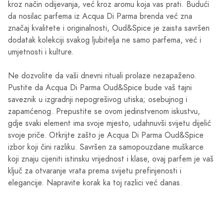
kroz način odijevanja, već kroz aromu koja vas prati. Budući
da nosilac parfema iz Acqua Di Parma brenda već zna
značaj kvalitete i originalnosti, Oud&Spice je zaista savršen
dodatak kolekciji svakog ljubitelja ne samo parfema, već i
umjetnosti i kulture.
Ne dozvolite da vaši dnevni rituali prolaze nezapaženo.
Pustite da Acqua Di Parma Oud&Spice bude vaš tajni
saveznik u izgradnji nepogrešivog utiska; osebujnog i
zapamćenog. Prepustite se ovom jedinstvenom iskustvu,
gdje svaki element ima svoje mjesto, udahnuvši svijetu dijelić
svoje priče. Otkrijte zašto je Acqua Di Parma Oud&Spice
izbor koji čini razliku. Savršen za samopouzdane muškarce
koji znaju cijeniti istinsku vrijednost i klase, ovaj parfem je vaš
ključ za otvaranje vrata prema svijetu prefinjenosti i
elegancije. Napravite korak ka toj razlici već danas.