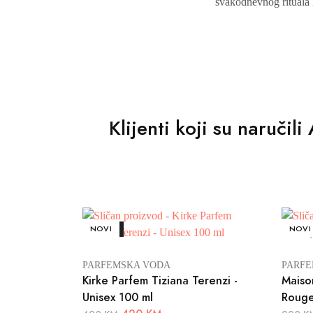
svakodnevnog rituala lj
Klijenti koji su naruči
AKCIJA
NOVI
AKCIJ
NOVI
PARFEMSKA VODA
PARFE
Kirke Parfem Tiziana Terenzi -
Maiso
Unisex 100 ml
Rouge