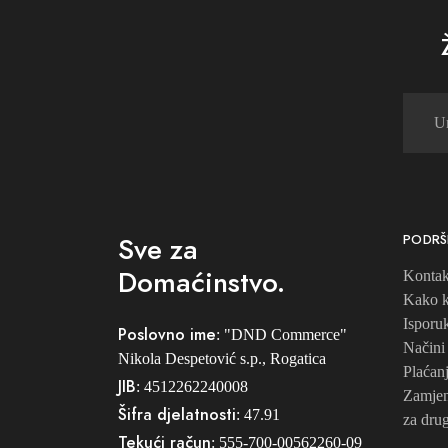
Sve za
PODRŠ
Domaćinstvo.
Kontak
Kako k
Isporu
Poslovno ime
: "DND Commerce"
Načini
Nikola Despetović s.p., Rogatica
Plaćan
JIB
: 4512262240008
Zamjena
Šifra djelatnosti
: 47.91
za drug
Tekući račun
: 555-700-00562260-09