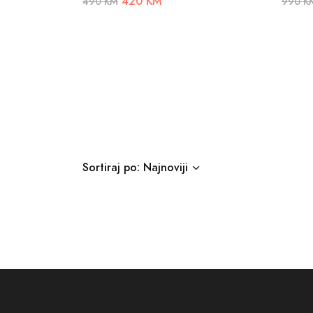
420 KM
490 KM
990 K
Sortiraj po: Najnoviji