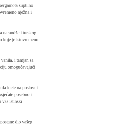
 bergamota suptilno
tovremeno nježna i
ta narandže i turskog
vo koje je istovremeno
vanila, i tamjan sa
iciju omogućavajući
 da idete na poslovni
osjećate posebno i
 vas istinski
 postane dio vašeg