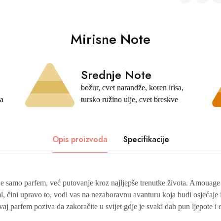
Mirisne Note
Srednje Note
božur, cvet narandže, koren irisa,
va
tursko ružino ulje, cvet breskve
Opis proizvoda
Specifikacije
nije samo parfem, već putovanje kroz najljepše trenutke života. Amoua
 čini upravo to, vodi vas na nezaboravnu avanturu koja budi osjećaje
vaj parfem poziva da zakoračite u svijet gdje je svaki dah pun ljepote i 