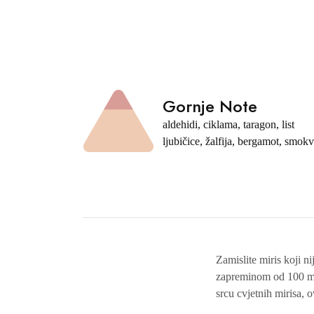
Gornje Note
aldehidi, ciklama, taragon, list
ljubičice, žalfija, bergamot, smok
Zamislite miris koji 
zapreminom od 100 ml,
srcu cvjetnih mirisa, o