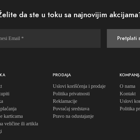
Želite da ste u toku sa najnovijim akcijama
Pretplati 
KA
PRODAJA
KOMPANIJ
t
Uslovi korišćenja i prodaje
O nama
upiti
Politika privatnosti
Kontakt
ka
Reklamacije
Uslovi kor
 plaćanja
Povraćaj sredstava
Politika pr
je karticama
Pravo na odustajanje
 veličine ili artikla
i