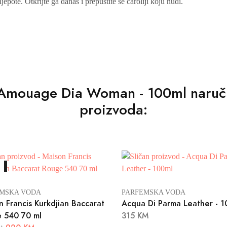
epote. Otkrijte ga danas i prepustite se čaroliji koju nudi.
li Amouage Dia Woman - 100ml naručil
proizvoda:
A
MSKA VODA
PARFEMSKA VODA
n Francis Kurkdjian Baccarat
Acqua Di Parma Leather - 1
 540 70 ml
315 KM