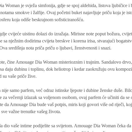
 Woman je svježa simfonija, gdje se spoj aldehida, listova ljubičice i
 notama smokve i žalfije. Ovaj početni buket najavljuje priču koja je is
sferu koja odiše beskrajnom sofisticiranošću.
dje cvijeće uistinu dolazi do izražaja. Mirisne note poput božura, cvije
se sa nježnim dodirima cvijeta breskve i korena irisa, stvarajući bogatst
Ova središnja nota priča priču o ljubavi, ženstvenosti i snazi.
note, čine Amouage Dia Woman misterioznim i trajnim. Sandalovo drvo, 
 daju dubinu i toplinu, dok heliotrop i kedar zaokružuju ovu kompoz
d su vaše priče žive.
e samo parfem, već odraz istinske ljepote i dubine ženske duše. Bilo
te za večernji izlazak sa voljenom osobom, ovaj parfem će učiniti da se 
 da Amouage Dia bude vaš potpis, miris koji govori više od riječi, koji
oz sve važne trenutke vašeg života.
 da dio vaše intime podijelite sa svijetom. Amouage Dia Woman čeka da