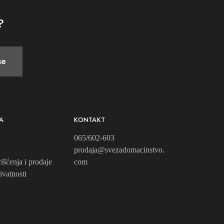
?
se
A
KONTAKT
065/602-603
prodaja@svezadomacinstvo.
išćenja i prodaje
com
ivatnosti