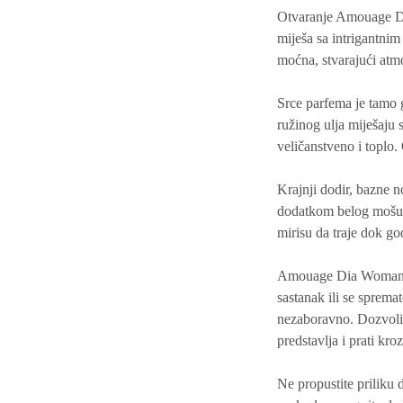
Otvaranje Amouage Dia
miješa sa intrigantnim
moćna, stvarajući atmo
Srce parfema je tamo g
ružinog ulja miješaju 
veličanstveno i toplo. 
Krajnji dodir, bazne 
dodatkom belog mošusa
mirisu da traje dok go
Amouage Dia Woman nij
sastanak ili se sprema
nezaboravno. Dozvolite
predstavlja i prati kr
Ne propustite priliku