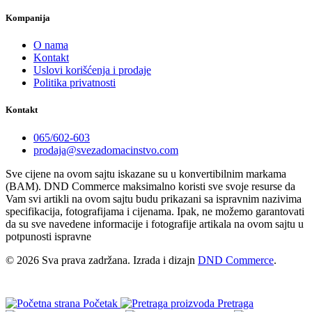
Kompanija
O nama
Kontakt
Uslovi korišćenja i prodaje
Politika privatnosti
Kontakt
065/602-603
prodaja@svezadomacinstvo.com
Sve cijene na ovom sajtu iskazane su u konvertibilnim markama
(BAM). DND Commerce maksimalno koristi sve svoje resurse da
Vam svi artikli na ovom sajtu budu prikazani sa ispravnim nazivima
specifikacija, fotografijama i cijenama. Ipak, ne možemo garantovati
da su sve navedene informacije i fotografije artikala na ovom sajtu u
potpunosti ispravne
© 2026 Sva prava zadržana. Izrada i dizajn
DND Commerce
.
Početak
Pretraga