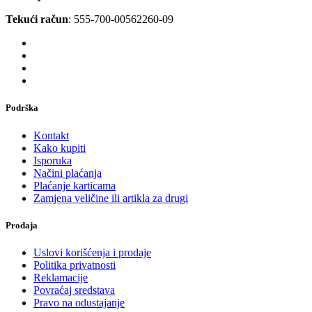
Tekući račun
: 555-700-00562260-09
Podrška
Kontakt
Kako kupiti
Isporuka
Načini plaćanja
Plaćanje karticama
Zamjena veličine ili artikla za drugi
Prodaja
Uslovi korišćenja i prodaje
Politika privatnosti
Reklamacije
Povraćaj sredstava
Pravo na odustajanje