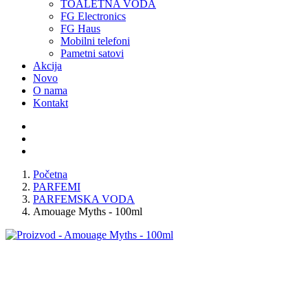
TOALETNA VODA
FG Electronics
FG Haus
Mobilni telefoni
Pametni satovi
Akcija
Novo
O nama
Kontakt
Početna
PARFEMI
PARFEMSKA VODA
Amouage Myths - 100ml