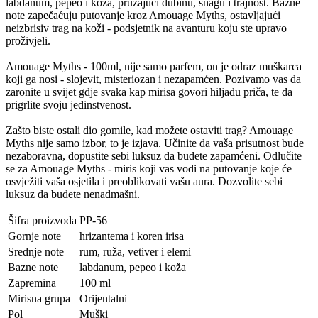
labdanum, pepeo i koža, pružajući dubinu, snagu i trajnost. Bazne
note zapečaćuju putovanje kroz Amouage Myths, ostavljajući
neizbrisiv trag na koži - podsjetnik na avanturu koju ste upravo
proživjeli.
Amouage Myths - 100ml, nije samo parfem, on je odraz muškarca
koji ga nosi - slojevit, misteriozan i nezapamćen. Pozivamo vas da
zaronite u svijet gdje svaka kap mirisa govori hiljadu priča, te da
prigrlite svoju jedinstvenost.
Zašto biste ostali dio gomile, kad možete ostaviti trag? Amouage
Myths nije samo izbor, to je izjava. Učinite da vaša prisutnost bude
nezaboravna, dopustite sebi luksuz da budete zapamćeni. Odlučite
se za Amouage Myths - miris koji vas vodi na putovanje koje će
osvježiti vaša osjetila i preoblikovati vašu aura. Dozvolite sebi
luksuz da budete nenadmašni.
Šifra proizvoda
PP-56
Gornje note
hrizantema i koren irisa
Srednje note
rum, ruža, vetiver i elemi
Bazne note
labdanum, pepeo i koža
Zapremina
100 ml
Mirisna grupa
Orijentalni
Pol
Muški