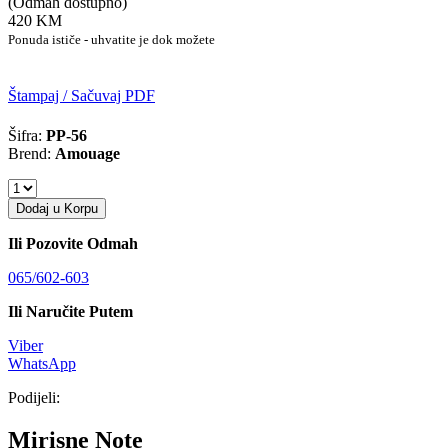
(Odmah dostupno)
420 KM
Ponuda ističe - uhvatite je dok možete
Štampaj / Sačuvaj PDF
Šifra:
PP-56
Brend:
Amouage
Dodaj u Korpu
Ili Pozovite Odmah
065/602-603
Ili Naručite Putem
Viber
WhatsApp
Podijeli:
Mirisne Note