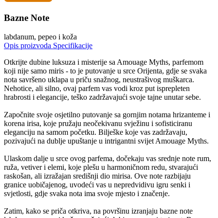
Bazne Note
labdanum, pepeo i koža
Opis proizvoda
Specifikacije
Otkrijte dubine luksuza i misterije sa Amouage Myths, parfemom
koji nije samo miris - to je putovanje u srce Orijenta, gdje se svaka
nota savršeno uklapa u priču snažnog, neustrašivog muškarca.
Nehotice, ali silno, ovaj parfem vas vodi kroz put isprepleten
hrabrosti i elegancije, teško zadržavajući svoje tajne unutar sebe.
Započnite svoje osjetilno putovanje sa gornjim notama hrizanteme i
korena irisa, koje pružaju neočekivanu svježinu i sofisticiranu
eleganciju na samom početku. Bilješke koje vas zadržavaju,
pozivajući na dublje upuštanje u intrigantni svijet Amouage Myths.
Ulaskom dalje u srce ovog parfema, dočekaju vas srednje note rum,
ruža, vetiver i elemi, koje plešu u harmoničnom redu, stvarajući
raskošan, ali izražajan središnji dio mirisa. Ove note razbijaju
granice uobičajenog, uvodeći vas u nepredvidivu igru ​senki i
svjetlosti, gdje svaka nota ima svoje mjesto i značenje.
Zatim, kako se priča otkriva, na površinu izranjaju bazne note