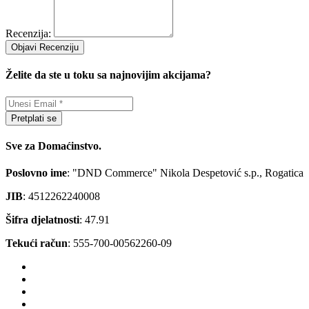
Recenzija:
Objavi Recenziju
Želite da ste u toku sa najnovijim akcijama?
Pretplati se
Sve za Domaćinstvo.
Poslovno ime
: "DND Commerce" Nikola Despetović s.p., Rogatica
JIB
: 4512262240008
Šifra djelatnosti
: 47.91
Tekući račun
: 555-700-00562260-09