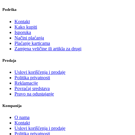
Podrška
Kontakt
Kako kupiti
Isporuka
Načini plaćanja
Plaćanje karticama
Zamjena veličine ili artikla za drugi
Prodaja
Uslovi korišćenja i prodaje
Politika privatnosti
Reklamacije
Povraćaj sredstava
Pravo na odustajanje
Kompanija
O nama
Kontakt
Uslovi korišćenja i prodaje
Politika privatnosti