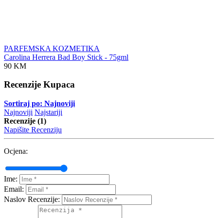
PARFEMSKA KOZMETIKA
Carolina Herrera Bad Boy Stick - 75gml
90 KM
Recenzije Kupaca
Sortiraj po: Najnoviji
Najnoviji
Najstariji
Recenzije (1)
Napišite Recenziju
Ocjena:
Ime:
Email:
Naslov Recenzije: