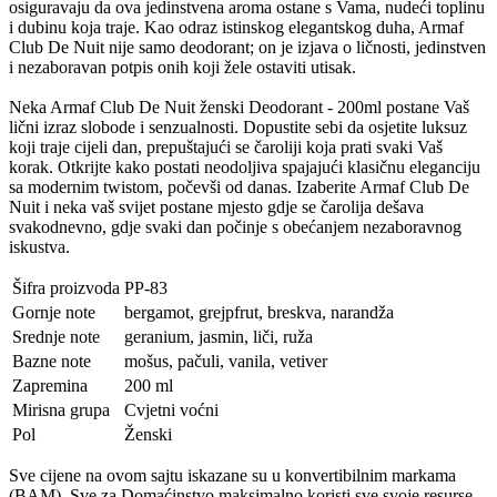
osiguravaju da ova jedinstvena aroma ostane s Vama, nudeći toplinu
i dubinu koja traje. Kao odraz istinskog elegantskog duha, Armaf
Club De Nuit nije samo deodorant; on je izjava o ličnosti, jedinstven
i nezaboravan potpis onih koji žele ostaviti utisak.
Neka Armaf Club De Nuit ženski Deodorant - 200ml postane Vaš
lični izraz slobode i senzualnosti. Dopustite sebi da osjetite luksuz
koji traje cijeli dan, prepuštajući se čaroliji koja prati svaki Vaš
korak. Otkrijte kako postati neodoljiva spajajući klasičnu eleganciju
sa modernim twistom, počevši od danas. Izaberite Armaf Club De
Nuit i neka vaš svijet postane mjesto gdje se čarolija dešava
svakodnevno, gdje svaki dan počinje s obećanjem nezaboravnog
iskustva.
Šifra proizvoda
PP-83
Gornje note
bergamot, grejpfrut, breskva, narandža
Srednje note
geranium, jasmin, liči, ruža
Bazne note
mošus, pačuli, vanila, vetiver
Zapremina
200 ml
Mirisna grupa
Cvjetni voćni
Pol
Ženski
Sve cijene na ovom sajtu iskazane su u konvertibilnim markama
(BAM). Sve za Domaćinstvo maksimalno koristi sve svoje resurse