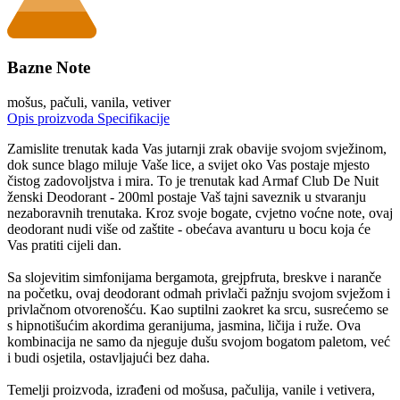
Bazne Note
mošus, pačuli, vanila, vetiver
Opis proizvoda
Specifikacije
Zamislite trenutak kada Vas jutarnji zrak obavije svojom svježinom,
dok sunce blago miluje Vaše lice, a svijet oko Vas postaje mjesto
čistog zadovoljstva i mira. To je trenutak kad Armaf Club De Nuit
ženski Deodorant - 200ml postaje Vaš tajni saveznik u stvaranju
nezaboravnih trenutaka. Kroz svoje bogate, cvjetno voćne note, ovaj
deodorant nudi više od zaštite - obećava avanturu u bocu koja će
Vas pratiti cijeli dan.
Sa slojevitim simfonijama bergamota, grejpfruta, breskve i naranče
na početku, ovaj deodorant odmah privlači pažnju svojom svježom i
privlačnom otvorenošću. Kao suptilni zaokret ka srcu, susrećemo se
s hipnotišućim akordima geranijuma, jasmina, ličija i ruže. Ova
kombinacija ne samo da njeguje dušu svojom bogatom paletom, već
i budi osjetila, ostavljajući bez daha.
Temelji proizvoda, izrađeni od mošusa, pačulija, vanile i vetivera,