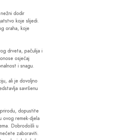
 nežni dodir
tstvo koje slijedi.
og oraha, koje
og drveta, pačulija i
donose osjećaj
sonalnost i snagu.
ju, ali je dovoljno
edstavlja savršenu
prirodu, dopustite
gu ovog remek-djela
fema. Dobrodošli u
 nećete zaboraviti.