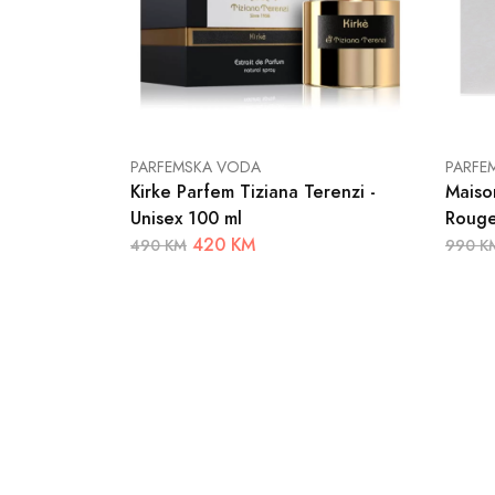
PARFEMSKA VODA
PARFE
Kirke Parfem Tiziana Terenzi -
Maiso
Unisex 100 ml
Rouge
420 KM
490 KM
990 K