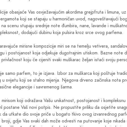
ije obasjaće Vas osvježavajućim akordima grejpfruta i limuna, uz
bergamota koji se stapaju u harmoničan uvod, nagoveštavajući boga
a, na scenu stupaju srednje note đumbira, nane, lavande i muškatn
mpleksnost, dodajući dubinu koja pulsira kroz srce ovog parfema.
ravajuće mirisne kompozicije miri se na temelju vetivera, sandalov
agu i postojanost koja odjekuje dugotrajnim utiskom. Bazne note 
u privlačnost koju će cijeniti svaki muškarac željan istaći svoju per
e samo parfem, to je izjava. Izbor za muškarca koji poštuje tradici
g u svijetu koji se stalno mijenja. Njegova drveno začinska nota pr
asične elegancije i savremenog šarma.
 mirisom koji odražava Vašu unikatnost, postojanost i kompleksnu 
l postane Vaš novi potpis. Ne propustite priliku da osjetite sna
ak da utkate dio svoje priče u bogato tkivo ovog izvanrednog par
p broji, gdje Vas svaki dah može odvesti na putovanje koje nikada