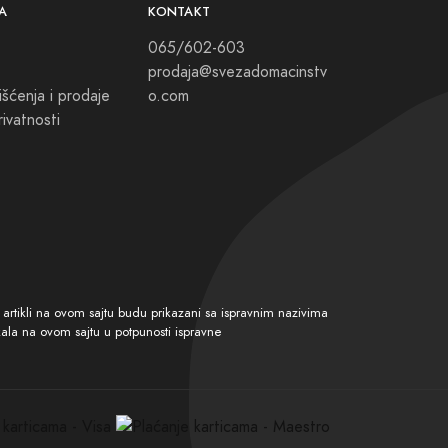
A
KONTAKT
065/602-603
prodaja@svezadomacinstv
išćenja i prodaje
o.com
rivatnosti
tikli na ovom sajtu budu prikazani sa ispravnim nazivima
kala na ovom sajtu u potpunosti ispravne