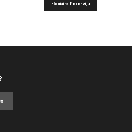
Napišite Recenziju
?
se