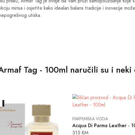
ku priliku, Armaf Tag je ovdje da Vam pruži samopouzdanje koje ste
ciju mirisa i osjetite kako idealan balans tradicije i inovacije može
 nepogrešivog utiska.
i Armaf Tag - 100ml naručili su i nek
A
PARFEMSKA VODA
Acqua Di Parma Leather - 1
315 KM