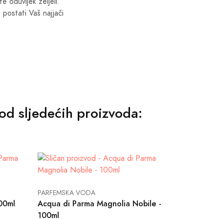
 oduvijek željeli.
 postati Vaš najjači
i od sljedećih proizvoda:
PARFEMSKA VODA
00ml
Acqua di Parma Magnolia Nobile -
100ml