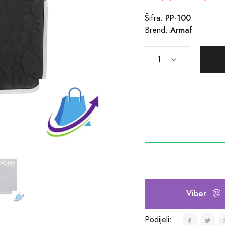
PP-100
Šifra:
Armaf
Brend:
Viber
Podijeli: