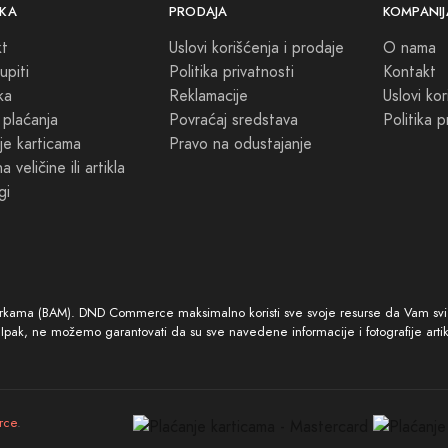
KA
PRODAJA
KOMPANIJ
kt
Uslovi korišćenja i prodaje
O nama
upiti
Politika privatnosti
Kontakt
ka
Reklamacije
Uslovi kor
 plaćanja
Povraćaj sredstava
Politika p
je karticama
Pravo na odustajanje
 veličine ili artikla
gi
arkama (BAM). DND Commerce maksimalno koristi sve svoje resurse da Vam svi ar
. Ipak, ne možemo garantovati da su sve navedene informacije i fotografije arti
rce
.