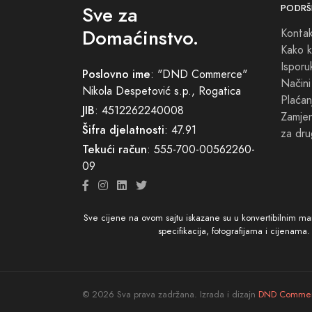
Sve za
PODRŠ
Domaćinstvo.
Konta
Kako k
Isporu
Poslovno ime
: "DND Commerce"
Načini
Nikola Despetović s.p., Rogatica
Plaćan
JIB
: 4512262240008
Zamjena
Šifra djelatnosti
: 47.91
za dru
Tekući račun
: 555-700-00562260-
09
Sve cijene na ovom sajtu iskazane su u konvertibilnim m
specifikacija, fotografijama i cijenama
© 2026 Sva prava zadržana. Izrada i dizajn
DND Comme