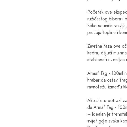
Početak ove ekspedic
ružičastog bibera i 
Kako se miris razvij
pružaju toplinu i ko
Završna faza ove oča
kedra, dajući mu sn
stabilnosti i zemljan
Armaf Tag - 100ml nij
hrabar da ostavi tra
ravnotežu između kl
Ako ste u potrazi za
da Armaf Tag - 100m
– idealan je trenut
svijet gdje svaka ka