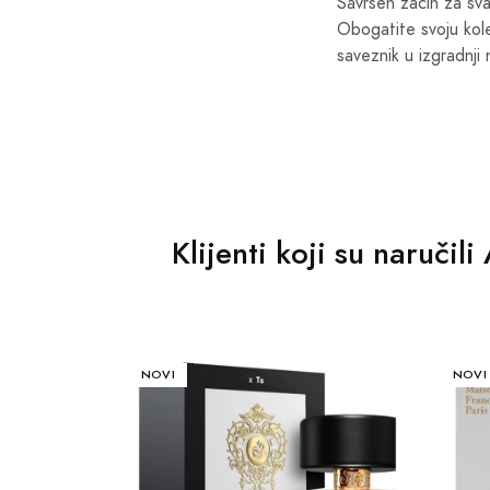
Savršen začin za sva
Obogatite svoju kolek
saveznik u izgradnji
Klijenti koji su naručil
AKCIJA
NOVI
AKCIJ
NOVI