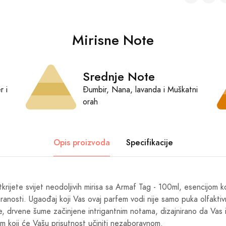
Mirisne Note
Srednje Note
r i
Đumbir, Nana, lavanda i Muškatni
orah
Opis proizvoda
Specifikacije
krijete svijet neodoljivih mirisa sa Armaf Tag - 100ml, esencijom k
ciranosti. Ugaođaj koji Vas ovaj parfem vodi nije samo puka olfaktiv
, drvene šume začinjene intrigantnim notama, dizajnirano da Vas i
m koji će Vašu prisutnost učiniti nezaboravnom.