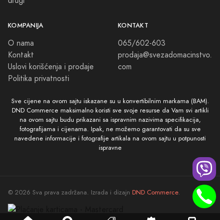
drugi
KOMPANIJA
KONTAKT
O nama
065/602-603
Kontakt
prodaja@svezadomacinstvo.
Uslovi korišćenja i prodaje
com
Politika privatnosti
Sve cijene na ovom sajtu iskazane su u konvertibilnim markama (BAM).
DND Commerce maksimalno koristi sve svoje resurse da Vam svi artikli
na ovom sajtu budu prikazani sa ispravnim nazivima specifikacija,
fotografijama i cijenama. Ipak, ne možemo garantovati da su sve
navedene informacije i fotografije artikala na ovom sajtu u potpunosti
ispravne
© 2026 Sva prava zadržana. Izrada i dizajn
DND Commerce
.