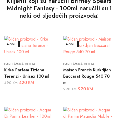
Klijenti koji su naručili Britney Spears
Midnight Fantasy - 100ml naručili su i
neki od sljedećih proizvoda:
AKCIJA
NOVI
AKCIJA
NOVI
PARFEMSKA VODA
PARFEMSKA VODA
Kirke Parfem Tiziana
Maison Francis Kurkdjian
Terenzi - Unisex 100 ml
Baccarat Rouge 540 70
420 KM
ml
490 KM
920 KM
990 KM