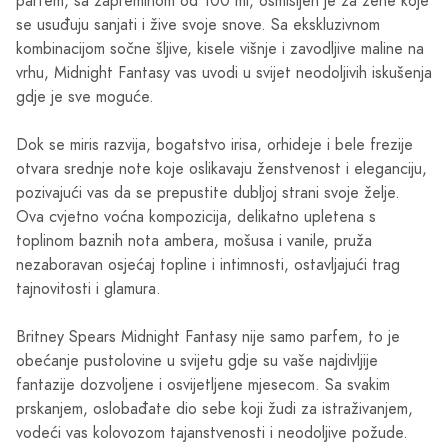
parfem, sa zapreminom od 100 ml, osmišljen je za žene koje
se usuđuju sanjati i žive svoje snove. Sa ekskluzivnom
kombinacijom sočne šljive, kisele višnje i zavodljive maline na
vrhu, Midnight Fantasy vas uvodi u svijet neodoljivih iskušenja
gdje je sve moguće.
Dok se miris razvija, bogatstvo irisa, orhideje i bele frezije
otvara srednje note koje oslikavaju ženstvenost i eleganciju,
pozivajući vas da se prepustite dubljoj strani svoje želje.
Ova cvjetno voćna kompozicija, delikatno upletena s
toplinom baznih nota ambera, mošusa i vanile, pruža
nezaboravan osjećaj topline i intimnosti, ostavljajući trag
tajnovitosti i glamura.
Britney Spears Midnight Fantasy nije samo parfem, to je
obećanje pustolovine u svijetu gdje su vaše najdivljije
fantazije dozvoljene i osvijetljene mjesecom. Sa svakim
prskanjem, oslobađate dio sebe koji žudi za istraživanjem,
vodeći vas kolovozom tajanstvenosti i neodoljive požude.