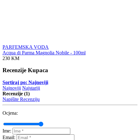
PARFEMSKA VODA
Acqua di Parma Magnolia Nobile - 100ml
230 KM
Recenzije Kupaca
Sortiraj po: Najnoviji
Najnoviji
Najstariji
Recenzije (1)
Napišite Recenziju
Ocjena:
Ime:
Email: