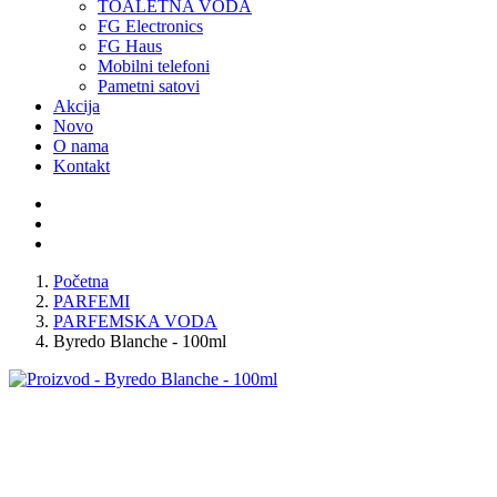
TOALETNA VODA
FG Electronics
FG Haus
Mobilni telefoni
Pametni satovi
Akcija
Novo
O nama
Kontakt
Početna
PARFEMI
PARFEMSKA VODA
Byredo Blanche - 100ml