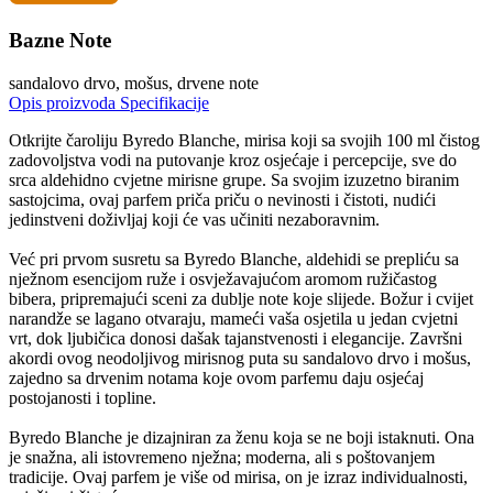
Bazne Note
sandalovo drvo, mošus, drvene note
Opis proizvoda
Specifikacije
Otkrijte čaroliju Byredo Blanche, mirisa koji sa svojih 100 ml čistog
zadovoljstva vodi na putovanje kroz osjećaje i percepcije, sve do
srca aldehidno cvjetne mirisne grupe. Sa svojim izuzetno biranim
sastojcima, ovaj parfem priča priču o nevinosti i čistoti, nudići
jedinstveni doživljaj koji će vas učiniti nezaboravnim.
Već pri prvom susretu sa Byredo Blanche, aldehidi se prepliću sa
nježnom esencijom ruže i osvježavajućom aromom ružičastog
bibera, pripremajući sceni za dublje note koje slijede. Božur i cvijet
narandže se lagano otvaraju, mameći vaša osjetila u jedan cvjetni
vrt, dok ljubičica donosi dašak tajanstvenosti i elegancije. Završni
akordi ovog neodoljivog mirisnog puta su sandalovo drvo i mošus,
zajedno sa drvenim notama koje ovom parfemu daju osjećaj
postojanosti i topline.
Byredo Blanche je dizajniran za ženu koja se ne boji istaknuti. Ona
je snažna, ali istovremeno nježna; moderna, ali s poštovanjem
tradicije. Ovaj parfem je više od mirisa, on je izraz individualnosti,