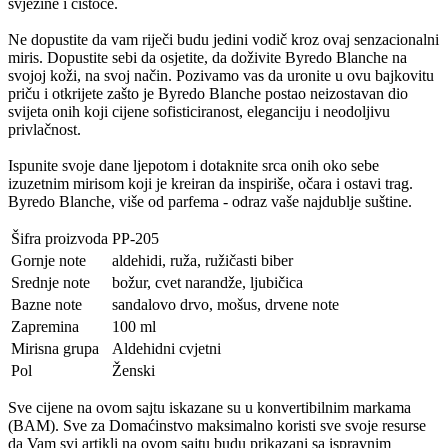
svježine i čistoće.
Ne dopustite da vam riječi budu jedini vodič kroz ovaj senzacionalni
miris. Dopustite sebi da osjetite, da doživite Byredo Blanche na
svojoj koži, na svoj način. Pozivamo vas da uronite u ovu bajkovitu
priču i otkrijete zašto je Byredo Blanche postao neizostavan dio
svijeta onih koji cijene sofisticiranost, eleganciju i neodoljivu
privlačnost.
Ispunite svoje dane ljepotom i dotaknite srca onih oko sebe
izuzetnim mirisom koji je kreiran da inspiriše, očara i ostavi trag.
Byredo Blanche, više od parfema - odraz vaše najdublje suštine.
Šifra proizvoda
PP-205
Gornje note
aldehidi, ruža, ružičasti biber
Srednje note
božur, cvet narandže, ljubičica
Bazne note
sandalovo drvo, mošus, drvene note
Zapremina
100 ml
Mirisna grupa
Aldehidni cvjetni
Pol
Ženski
Sve cijene na ovom sajtu iskazane su u konvertibilnim markama
(BAM). Sve za Domaćinstvo maksimalno koristi sve svoje resurse
da Vam svi artikli na ovom sajtu budu prikazani sa ispravnim