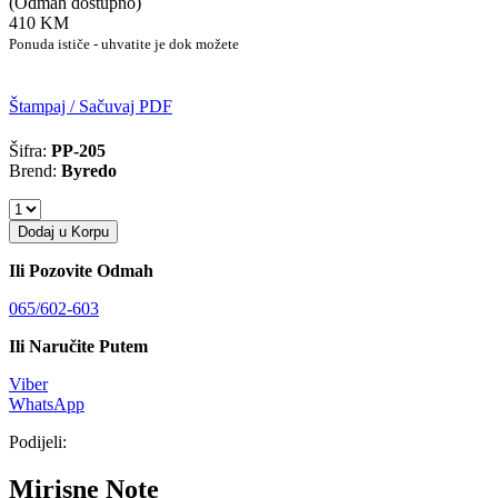
(Odmah dostupno)
410 KM
Ponuda ističe - uhvatite je dok možete
Štampaj / Sačuvaj PDF
Šifra:
PP-205
Brend:
Byredo
Dodaj u Korpu
Ili Pozovite Odmah
065/602-603
Ili Naručite Putem
Viber
WhatsApp
Podijeli:
Mirisne Note