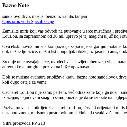
Bazne Note
sandalovo drvo, mošus, benzoin, vanila, tamjan
Opis proizvoda
Specifikacije
Zamislite miris koji vas odvodi na putovanje u srce mističnog i prediv
LouLou, sa zapreminom od 30 ml, upravo je taj magični ključ koji otva
Ova ekskluzivna mirisna kompozicija započinje sa gornjim notama ko
dok nežne ljubičice, nježni list i pupoljak ribizle, uz jasmin i anis, d
Srednje note osvajaju srce, uvodeći vas u svijet tuberoze, cvijeta nar
aureom koja intrigira i poziva na bliže upoznavanje.
Dok se mirisna avantura približava kraju, bazne note sandalovog drveta,
koji dugo ostaje za vama.
Cacharel LouLou nije samo parfem, već odraz žene koja ga nosi - smel
izražajan, dajući vam snagu i samopouzdanje da se izrazite na najljep
Pozivamo vas da otkrijete Cacharel LouLou, Drveni orijentalni miris 
nezaboravnom, mirisnom pustolovinom. Učinite da svaki vaš korak osta
Šifra proizvoda
PP-213