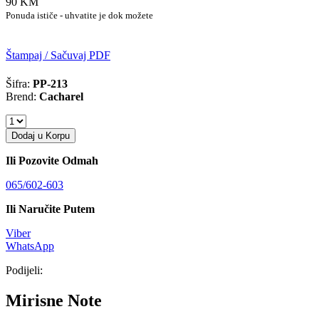
90 KM
Ponuda ističe - uhvatite je dok možete
Štampaj / Sačuvaj PDF
Šifra:
PP-213
Brend:
Cacharel
Dodaj u Korpu
Ili Pozovite Odmah
065/602-603
Ili Naručite Putem
Viber
WhatsApp
Podijeli:
Mirisne Note