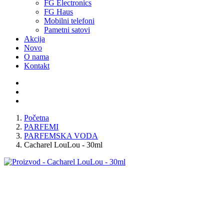
FG Electronics
FG Haus
Mobilni telefoni
Pametni satovi
Akcija
Novo
O nama
Kontakt
Početna
PARFEMI
PARFEMSKA VODA
Cacharel LouLou - 30ml