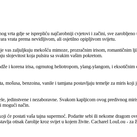
nog vrta gdje se isprepliću najčarobniji cvjetovi i začini, sve zarobljen
ra vrata prema nevidljivom, ali osjetilno opipljivom svijetu.
je vas zaljuljkuju mekošću mimoze, prozračnim irisom, romantičnim lji
odaju slojevitost koja pulsira sa svakim vašim pokretom.
andže i korena irisa, ogrnutog heliotropom, ylang-ylangom, i eksotičnim c
 mošusa, benzoina, vanile i tamjana postavljaju temelje za miris koji je 
e, jedinstvene i nezaboravne. Svakom kapljicom ovog predivnog mirisa, 
ši mogući način.
koji će postati vaša tajna supermoć. Podarite sebi ili nekome dragom o
vlja otisak čarolije kroz svijet u kojem živite. Cacharel LouLou - za 