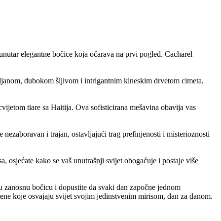
o unutar elegantne bočice koja očarava na prvi pogled. Cacharel
ljanom, dubokom šljivom i intrigantnim kineskim drvetom cimeta,
vijetom tiare sa Haitija. Ova sofisticirana mešavina obavija vas
nezaboravan i trajan, ostavljajući trag prefinjenosti i misterioznosti
osjećate kako se vaš unutrašnji svijet obogaćuje i postaje više
vu zanosnu bočicu i dopustite da svaki dan započne jednom
žene koje osvajaju svijet svojim jedinstvenim mirisom, dan za danom.