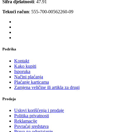
Šifra djelatnosti
: 47.91
Tekući račun
: 555-700-00562260-09
Podrška
Kontakt
Kako kupiti
Isporuka
Načini plaćanja
Plaćanje karticama
Zamjena veličine ili artikla za drugi
Prodaja
Uslovi korišćenja i prodaje
Politika privatnosti
Reklamacije
Povraćaj sredstava
Pravo na odustajanje