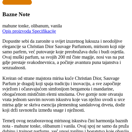
Bazne Note
mahune tonke, olibanum, vanila
Opis proizvoda
Specifikacije
Dopustite sebi da zaronite u svijet izuzetnog luksuza i neodoljive
elegancije sa Christian Dior Sauvage Parfumom, mirisom koji nije
samo parfem, već putovanje koje preobražava dušu i budi osjetila.
Ovaj muški parfum, sa svojih 200 ml čiste magije, nosi vas na put
gdje prestaje svakodnevnica, a počinje avantura puna tajanstva i
senzualnosti.
Kreiran od strane majstora mirisa kuće Christian Dior, Sauvage
Parfum je dragulj koji spaja tradiciju i inovaciju, a sve započinje
svježom i očaravajućom simfonijom bergamota i mandarine,
obogaćenom mističnim elemi smolama. Ove gornje note otvaraju
vrata jednom sasvim novom iskustvu koje vas nježno uvodi u srce
mirisa gdje se skriva esencija plemenitog sandalovog drveta, dodir
koji drži ravnotežu između snage i nježnosti.
Temelj ovog nezaboravnog mirisnog iskustva čini harmonija baznih
nota - mahune tonke, olibanum i vanila. Ovaj spoj ne samo da pruža
dubinu i trajnost parfumu, već unosi toplinu i bogatstvo koje obavija