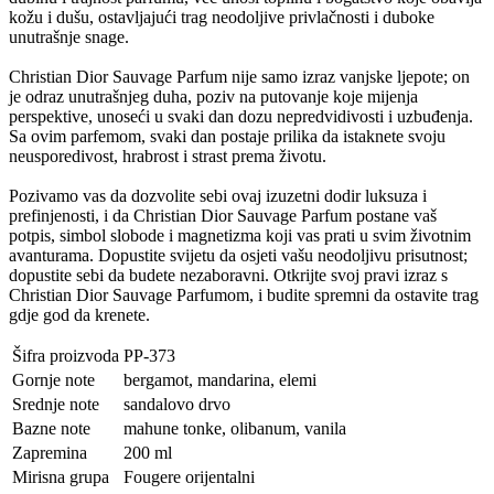
kožu i dušu, ostavljajući trag neodoljive privlačnosti i duboke
unutrašnje snage.
Christian Dior Sauvage Parfum nije samo izraz vanjske ljepote; on
je odraz unutrašnjeg duha, poziv na putovanje koje mijenja
perspektive, unoseći u svaki dan dozu nepredvidivosti i uzbuđenja.
Sa ovim parfemom, svaki dan postaje prilika da istaknete svoju
neusporedivost, hrabrost i strast prema životu.
Pozivamo vas da dozvolite sebi ovaj izuzetni dodir luksuza i
prefinjenosti, i da Christian Dior Sauvage Parfum postane vaš
potpis, simbol slobode i magnetizma koji vas prati u svim životnim
avanturama. Dopustite svijetu da osjeti vašu neodoljivu prisutnost;
dopustite sebi da budete nezaboravni. Otkrijte svoj pravi izraz s
Christian Dior Sauvage Parfumom, i budite spremni da ostavite trag
gdje god da krenete.
Šifra proizvoda
PP-373
Gornje note
bergamot, mandarina, elemi
Srednje note
sandalovo drvo
Bazne note
mahune tonke, olibanum, vanila
Zapremina
200 ml
Mirisna grupa
Fougere orijentalni