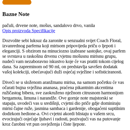
Bazne Note
pačuli, drvene note, mošus, sandalovo drvo, vanila
Opis proizvoda
Specifikacije
Dozvolite sebi luksuz da zaronite u senzualni svijet Coach Floral,
izvanrednog parfema koji mirisom pripovijeda priču o ljepoti i
eleganciji. S obzirom na minuciozno izabrane sastojke, ovaj parfem
se svrstava u raskošnu drvenu cvjetnu mošusnu mirisnu grupu,
nudeći vam nezaboravno iskustvo koje će vas pratiti tokom cijelog
dana. Sa zapreminom od 90 ml, on predstavlja savršen dodatak
vašoj kolekciji, obećavajući duži osjećaj svježine i sofisticiranosti.
Diveći se u složenom aranžmanu mirisa, na samom početku će vas
očarati bujna svježina ananasa, praćena pikantnim akcentima
ružičastog bibera, sve zaokruženo nježnom citrusnom harmonijom
bergamota, limuna i narandže. Ove gornje note majstorski se
stapaju, uvodeći vas u središnji, cvjetni dio priče gdje dominiraju
mirisi čajne ruže, jasmina sambaca i gardenije, obogaćeni suptilnim
dodirkom hedione-a. Ovi cvjetni akordi blistaju u vašem srcu,
evocirajući osjećaje ljubavi i radosti, pozivajući vas na putovanje
kroz čarobni vrt pun osvježenja i čiste ljepote.