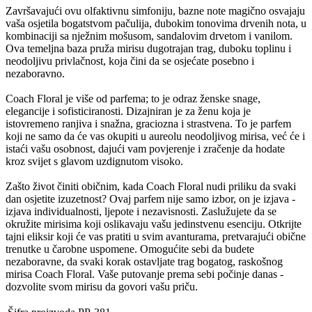
Završavajući ovu olfaktivnu simfoniju, bazne note magično osvajaju
vaša osjetila bogatstvom pačulija, dubokim tonovima drvenih nota, u
kombinaciji sa nježnim mošusom, sandalovim drvetom i vanilom.
Ova temeljna baza pruža mirisu dugotrajan trag, duboku toplinu i
neodoljivu privlačnost, koja čini da se osjećate posebno i
nezaboravno.
Coach Floral je više od parfema; to je odraz ženske snage,
elegancije i sofisticiranosti. Dizajniran je za ženu koja je
istovremeno ranjiva i snažna, graciozna i strastvena. To je parfem
koji ne samo da će vas okupiti u aureolu neodoljivog mirisa, već će i
istaći vašu osobnost, dajući vam povjerenje i zračenje da hodate
kroz svijet s glavom uzdignutom visoko.
Zašto život činiti običnim, kada Coach Floral nudi priliku da svaki
dan osjetite izuzetnost? Ovaj parfem nije samo izbor, on je izjava -
izjava individualnosti, ljepote i nezavisnosti. Zaslužujete da se
okružite mirisima koji oslikavaju vašu jedinstvenu esenciju. Otkrijte
tajni eliksir koji će vas pratiti u svim avanturama, pretvarajući obične
trenutke u čarobne uspomene. Omogućite sebi da budete
nezaboravne, da svaki korak ostavljate trag bogatog, raskošnog
mirisa Coach Floral. Vaše putovanje prema sebi počinje danas -
dozvolite svom mirisu da govori vašu priču.