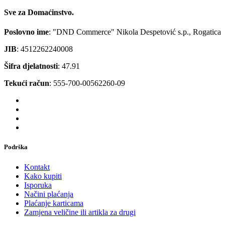
Sve za Domaćinstvo.
Poslovno ime
: "DND Commerce" Nikola Despetović s.p., Rogatica
JIB
: 4512262240008
Šifra djelatnosti
: 47.91
Tekući račun
: 555-700-00562260-09
Podrška
Kontakt
Kako kupiti
Isporuka
Načini plaćanja
Plaćanje karticama
Zamjena veličine ili artikla za drugi