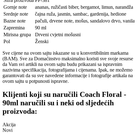
Šifra proizvoda
PP-381
Gornje note
ananas, ružičasti biber, bergamot, limun, narandža
Srednje note
čajna ruža, jasmin, sambac, gardenija, hedione
Bazne note
pačuli, drvene note, mošus, sandalovo drvo, vanila
Zapremina
90 ml
Mirisna grupa
Drveni cvjetni mošusni
Pol
Ženski
Sve cijene na ovom sajtu iskazane su u konvertibilnim markama
(BAM). Sve za Domaćinstvo maksimalno koristi sve svoje resurse
da Vam svi artikli na ovom sajtu budu prikazani sa ispravnim
nazivima specifikacija, fotografijama i cijenama. Ipak, ne možemo
garantovati da su sve navedene informacije i fotografije artikala na
ovom sajtu u potpunosti ispravne.
Klijenti koji su naručili Coach Floral -
90ml naručili su i neki od sljedećih
proizvoda:
Akcija
Novi