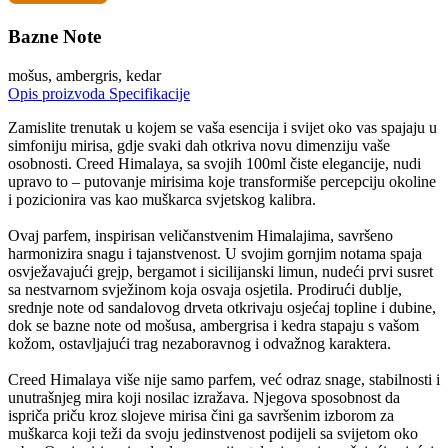
Bazne Note
mošus, ambergris, kedar
Opis proizvoda
Specifikacije
Zamislite trenutak u kojem se vaša esencija i svijet oko vas spajaju u
simfoniju mirisa, gdje svaki dah otkriva novu dimenziju vaše
osobnosti. Creed Himalaya, sa svojih 100ml čiste elegancije, nudi
upravo to – putovanje mirisima koje transformiše percepciju okoline
i pozicionira vas kao muškarca svjetskog kalibra.
Ovaj parfem, inspirisan veličanstvenim Himalajima, savršeno
harmonizira snagu i tajanstvenost. U svojim gornjim notama spaja
osvježavajući grejp, bergamot i sicilijanski limun, nudeći prvi susret
sa nestvarnom svježinom koja osvaja osjetila. Prodirući dublje,
srednje note od sandalovog drveta otkrivaju osjećaj topline i dubine,
dok se bazne note od mošusa, ambergrisa i kedra stapaju s vašom
kožom, ostavljajući trag nezaboravnog i odvažnog karaktera.
Creed Himalaya više nije samo parfem, već odraz snage, stabilnosti i
unutrašnjeg mira koji nosilac izražava. Njegova sposobnost da
ispriča priču kroz slojeve mirisa čini ga savršenim izborom za
muškarca koji teži da svoju jedinstvenost podijeli sa svijetom oko