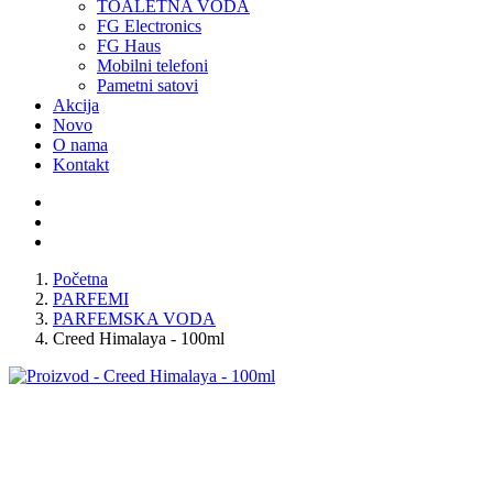
TOALETNA VODA
FG Electronics
FG Haus
Mobilni telefoni
Pametni satovi
Akcija
Novo
O nama
Kontakt
Početna
PARFEMI
PARFEMSKA VODA
Creed Himalaya - 100ml