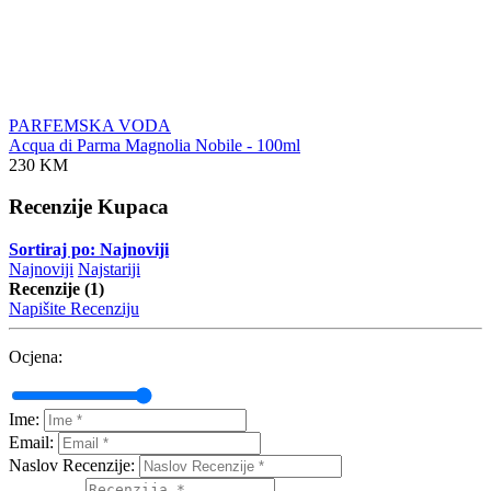
PARFEMSKA VODA
Acqua di Parma Magnolia Nobile - 100ml
230 KM
Recenzije Kupaca
Sortiraj po: Najnoviji
Najnoviji
Najstariji
Recenzije (1)
Napišite Recenziju
Ocjena:
Ime:
Email:
Naslov Recenzije: