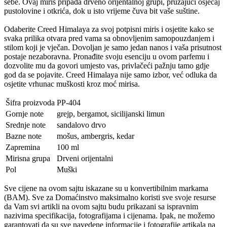
sebe. Ovaj miris pripada drveno orijentalnoj grupi, pružajući osjećaj
pustolovine i otkrića, dok u isto vrijeme čuva bit vaše suštine.
Odaberite Creed Himalaya za svoj potpisni miris i osjetite kako se
svaka prilika otvara pred vama sa obnovljenim samopouzdanjem i
stilom koji je vječan. Dovoljan je samo jedan nanos i vaša prisutnost
postaje nezaboravna. Pronađite svoju esenciju u ovom parfemu i
dozvolite mu da govori umjesto vas, privlačeći pažnju tamo gdje
god da se pojavite. Creed Himalaya nije samo izbor, već odluka da
osjetite vrhunac muškosti kroz moć mirisa.
Šifra proizvoda
PP-404
Gornje note
grejp, bergamot, sicilijanski limun
Srednje note
sandalovo drvo
Bazne note
mošus, ambergris, kedar
Zapremina
100 ml
Mirisna grupa
Drveni orijentalni
Pol
Muški
Sve cijene na ovom sajtu iskazane su u konvertibilnim markama
(BAM). Sve za Domaćinstvo maksimalno koristi sve svoje resurse
da Vam svi artikli na ovom sajtu budu prikazani sa ispravnim
nazivima specifikacija, fotografijama i cijenama. Ipak, ne možemo
garantovati da su sve navedene informacije i fotografije artikala na