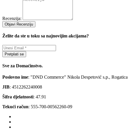
Recenzija:
Objavi Recenziju
Želite da ste u toku sa najnovijim akcijama?
Pretplati se
Sve za Domaćinstvo.
Poslovno ime
: "DND Commerce" Nikola Despetović s.p., Rogatica
JIB
: 4512262240008
Šifra djelatnosti
: 47.91
Tekući račun
: 555-700-00562260-09