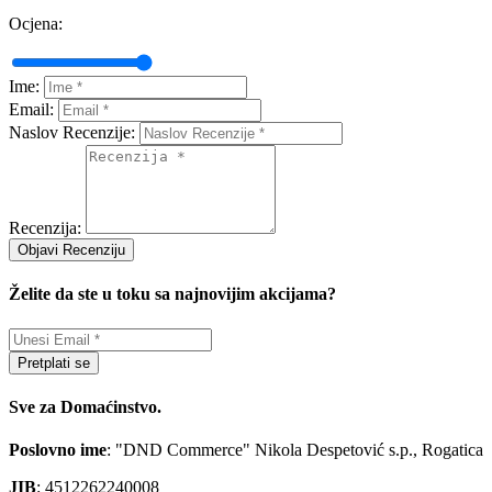
Ocjena:
Ime:
Email:
Naslov Recenzije:
Recenzija:
Objavi Recenziju
Želite da ste u toku sa najnovijim akcijama?
Pretplati se
Sve za Domaćinstvo.
Poslovno ime
: "DND Commerce" Nikola Despetović s.p., Rogatica
JIB
: 4512262240008