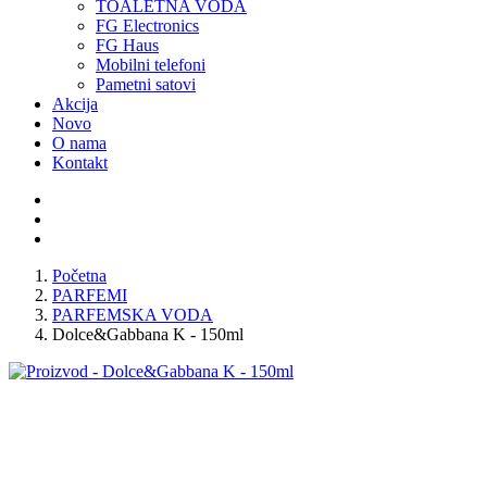
TOALETNA VODA
FG Electronics
FG Haus
Mobilni telefoni
Pametni satovi
Akcija
Novo
O nama
Kontakt
Početna
PARFEMI
PARFEMSKA VODA
Dolce&Gabbana K - 150ml