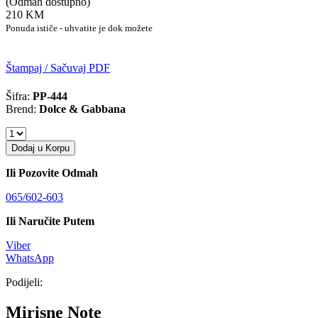
(Odmah dostupno)
210 KM
Ponuda ističe - uhvatite je dok možete
Štampaj / Sačuvaj PDF
Šifra:
PP-444
Brend:
Dolce & Gabbana
Dodaj u Korpu
Ili Pozovite Odmah
065/602-603
Ili Naručite Putem
Viber
WhatsApp
Podijeli:
Mirisne Note