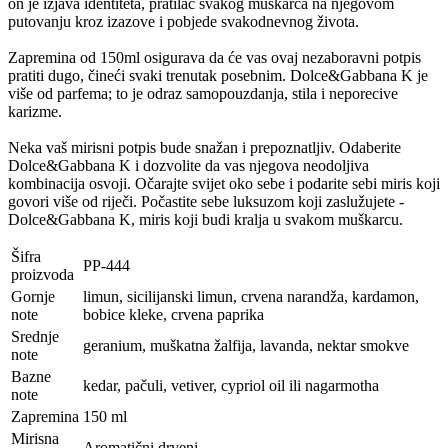
on je izjava identiteta, pratilac svakog muškarca na njegovom
putovanju kroz izazove i pobjede svakodnevnog života.
Zapremina od 150ml osigurava da će vas ovaj nezaboravni potpis
pratiti dugo, čineći svaki trenutak posebnim. Dolce&Gabbana K je
više od parfema; to je odraz samopouzdanja, stila i neporecive
karizme.
Neka vaš mirisni potpis bude snažan i prepoznatljiv. Odaberite
Dolce&Gabbana K i dozvolite da vas njegova neodoljiva
kombinacija osvoji. Očarajte svijet oko sebe i podarite sebi miris koji
govori više od riječi. Počastite sebe luksuzom koji zaslužujete -
Dolce&Gabbana K, miris koji budi kralja u svakom muškarcu.
Šifra
PP-444
proizvoda
Gornje
limun, sicilijanski limun, crvena narandža, kardamon,
note
bobice kleke, crvena paprika
Srednje
geranium, muškatna žalfija, lavanda, nektar smokve
note
Bazne
kedar, pačuli, vetiver, cypriol oil ili nagarmotha
note
Zapremina
150 ml
Mirisna
Aromatični drveni