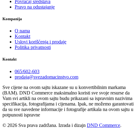
Povraćaj sredstava
Pravo na odustajanje
Kompanija
O nama
Kontakt
Uslovi korišćenja i prodaje
Politika privatnosti
Kontakt
065/602-603
prodaja@svezadomacinstvo.com
Sve cijene na ovom sajtu iskazane su u konvertibilnim markama
(BAM). DND Commerce maksimalno koristi sve svoje resurse da
Vam svi artikli na ovom sajtu budu prikazani sa ispravnim nazivima
specifikacija, fotografijama i cijenama. Ipak, ne možemo garantovati
da su sve navedene informacije i fotografije artikala na ovom sajtu u
potpunosti ispravne
© 2026 Sva prava zadržana. Izrada i dizajn
DND Commerce
.