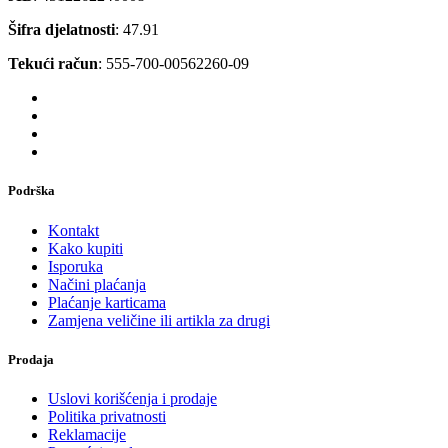
Šifra djelatnosti
: 47.91
Tekući račun
: 555-700-00562260-09
Podrška
Kontakt
Kako kupiti
Isporuka
Načini plaćanja
Plaćanje karticama
Zamjena veličine ili artikla za drugi
Prodaja
Uslovi korišćenja i prodaje
Politika privatnosti
Reklamacije