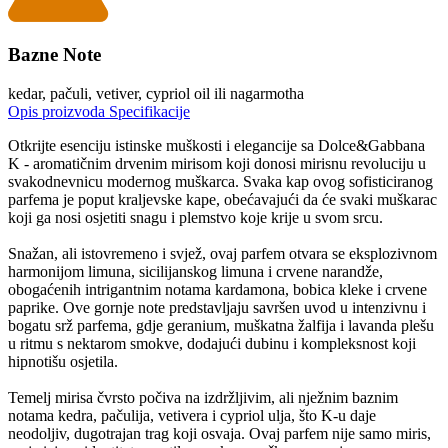
Bazne Note
kedar, pačuli, vetiver, cypriol oil ili nagarmotha
Opis proizvoda
Specifikacije
Otkrijte esenciju istinske muškosti i elegancije sa Dolce&Gabbana
K - aromatičnim drvenim mirisom koji donosi mirisnu revoluciju u
svakodnevnicu modernog muškarca. Svaka kap ovog sofisticiranog
parfema je poput kraljevske kape, obećavajući da će svaki muškarac
koji ga nosi osjetiti snagu i plemstvo koje krije u svom srcu.
Snažan, ali istovremeno i svjež, ovaj parfem otvara se eksplozivnom
harmonijom limuna, sicilijanskog limuna i crvene narandže,
obogaćenih intrigantnim notama kardamona, bobica kleke i crvene
paprike. Ove gornje note predstavljaju savršen uvod u intenzivnu i
bogatu srž parfema, gdje geranium, muškatna žalfija i lavanda plešu
u ritmu s nektarom smokve, dodajući dubinu i kompleksnost koji
hipnotišu osjetila.
Temelj mirisa čvrsto počiva na izdržljivim, ali nježnim baznim
notama kedra, pačulija, vetivera i cypriol ulja, što K-u daje
neodoljiv, dugotrajan trag koji osvaja. Ovaj parfem nije samo miris,