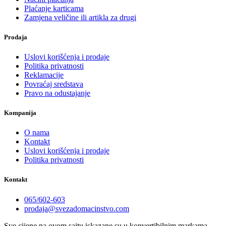
Plaćanje karticama
Zamjena veličine ili artikla za drugi
Prodaja
Uslovi korišćenja i prodaje
Politika privatnosti
Reklamacije
Povraćaj sredstava
Pravo na odustajanje
Kompanija
O nama
Kontakt
Uslovi korišćenja i prodaje
Politika privatnosti
Kontakt
065/602-603
prodaja@svezadomacinstvo.com
Sve cijene na ovom sajtu iskazane su u konvertibilnim markama