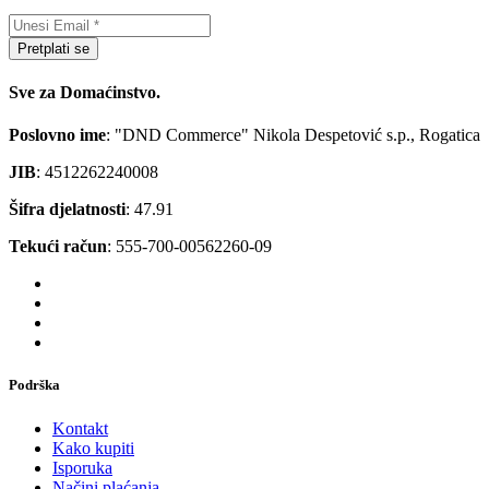
Pretplati se
Sve za Domaćinstvo.
Poslovno ime
: "DND Commerce" Nikola Despetović s.p., Rogatica
JIB
: 4512262240008
Šifra djelatnosti
: 47.91
Tekući račun
: 555-700-00562260-09
Podrška
Kontakt
Kako kupiti
Isporuka
Načini plaćanja