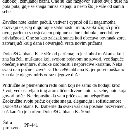
dubokoj, zemljanoj bazni. One su kao razgovor, susret dvije duše na
pola puta, gdje se snaga mirisa stapaju u nešto što je više od samih
sebe.
Završne note kedar, pačuli, vetiver i cypriol oil ili nagarmotha
dozivaju osjećaj dugotrajne stabilnosti i mira, zaokružujući priču
ovog parfema sa osjećajem potpune celine i duboke, neodoljive
privlačnosti. One su kao zalazak sunca koji obećava povratak zore,
zatvarajući krug dana i otvarajući vrata novim pričama.
Dolce&Gabbana K je više od parfema; to je simbol muškarca koji
zna šta želi, muškarca koji svojom pojavom ne govori, već šapuće
obećanje avanture, duboke osobnosti i neporecive karizme. Neka
svaki dan počne i završi sa Dolce&Gabbana K, jer pravi muškarac
zna da je njegov miris odraz njegove duše.
Pridružite se plemenitom redu onih koji ne samo da hodaju kroz
život, već ostavljaju trag aromatične drvene note iza sebe, note koja
govori priče. Ne dopustite da vam priče ostanu neispričane.
Zaokružite svoju priču; osjetite snagu, eleganciju i sofisticiranost
Dolce&Gabbana K. Izaberite da svaki vaš dan postane bezvremen,
baš kao što je parfem Dolce&Gabbana K- 50ml.
Šifra
PP-441
proizvoda