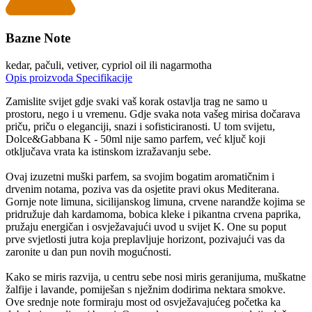
Bazne Note
kedar, pačuli, vetiver, cypriol oil ili nagarmotha
Opis proizvoda
Specifikacije
Zamislite svijet gdje svaki vaš korak ostavlja trag ne samo u
prostoru, nego i u vremenu. Gdje svaka nota vašeg mirisa dočarava
priču, priču o eleganciji, snazi i sofisticiranosti. U tom svijetu,
Dolce&Gabbana K - 50ml nije samo parfem, već ključ koji
otključava vrata ka istinskom izražavanju sebe.
Ovaj izuzetni muški parfem, sa svojim bogatim aromatičnim i
drvenim notama, poziva vas da osjetite pravi okus Mediterana.
Gornje note limuna, sicilijanskog limuna, crvene narandže kojima se
pridružuje dah kardamoma, bobica kleke i pikantna crvena paprika,
pružaju energičan i osvježavajući uvod u svijet K. One su poput
prve svjetlosti jutra koja preplavljuje horizont, pozivajući vas da
zaronite u dan pun novih mogućnosti.
Kako se miris razvija, u centru sebe nosi miris geranijuma, muškatne
žalfije i lavande, pomiješan s nježnim dodirima nektara smokve.
Ove srednje note formiraju most od osvježavajućeg početka ka