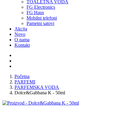
TOALETNA VODA
FG Electronics
FG Haus
Mobilni telefoni
Pametni satovi
Akcija
Novo
O nama
Kontakt
Početna
PARFEMI
PARFEMSKA VODA
Dolce&Gabbana K - 50ml