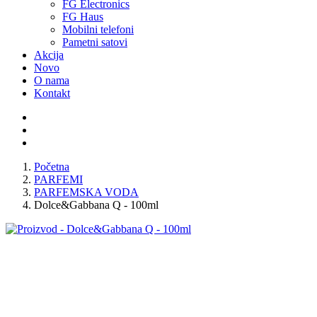
FG Electronics
FG Haus
Mobilni telefoni
Pametni satovi
Akcija
Novo
O nama
Kontakt
Početna
PARFEMI
PARFEMSKA VODA
Dolce&Gabbana Q - 100ml