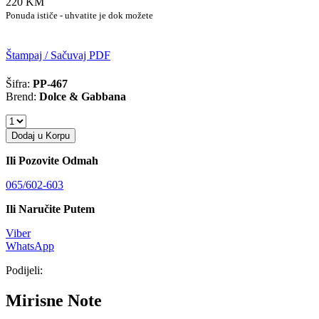
220 KM
Ponuda ističe - uhvatite je dok možete
Štampaj / Sačuvaj PDF
Šifra:
PP-467
Brend:
Dolce & Gabbana
Dodaj u Korpu
Ili Pozovite Odmah
065/602-603
Ili Naručite Putem
Viber
WhatsApp
Podijeli:
Mirisne Note