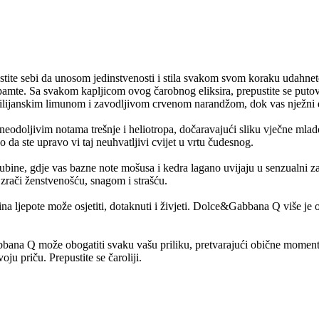
opustite sebi da unosom jedinstvenosti i stila svakom svom koraku udahn
se pamte. Sa svakom kapljicom ovog čarobnog eliksira, prepustite se pu
sicilijanskim limunom i zavodljivom crvenom narandžom, dok vas nježni d
 neodoljivim notama trešnje i heliotropa, dočaravajući sliku vječne mlado
o da ste upravo vi taj neuhvatljivi cvijet u vrtu čudesnog.
e, gdje vas bazne note mošusa i kedra lagano uvijaju u senzualni zagrl
i zrači ženstvenošću, snagom i strašću.
 ljepote može osjetiti, dotaknuti i živjeti. Dolce&Gabbana Q više je od 
bana Q može obogatiti svaku vašu priliku, pretvarajući obične momen
oju priču. Prepustite se čaroliji.