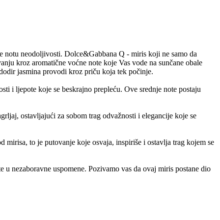
ete notu neodoljivosti. Dolce&Gabbana Q - miris koji ne samo da
tovanju kroz aromatične voćne note koje Vas vode na sunčane obale
odir jasmina provodi kroz priču koja tek počinje.
sti i ljepote koje se beskrajno prepleću. Ove srednje note postaju
jaj, ostavljajući za sobom trag odvažnosti i elegancije koje se
mirisa, to je putovanje koje osvaja, inspiriše i ostavlja trag kojem se
te u nezaboravne uspomene. Pozivamo vas da ovaj miris postane dio