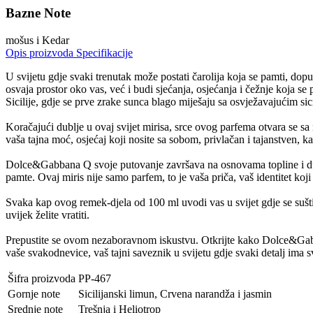
Bazne Note
mošus i Kedar
Opis proizvoda
Specifikacije
U svijetu gdje svaki trenutak može postati čarolija koja se pamti, d
osvaja prostor oko vas, već i budi sjećanja, osjećanja i čežnje koja 
Sicilije, gdje se prve zrake sunca blago miješaju sa osvježavajućim 
Koračajući dublje u ovaj svijet mirisa, srce ovog parfema otvara se sa
vaša tajna moć, osjećaj koji nosite sa sobom, privlačan i tajanstven, ka
Dolce&Gabbana Q svoje putovanje završava na osnovama topline i dubin
pamte. Ovaj miris nije samo parfem, to je vaša priča, vaš identitet koj
Svaka kap ovog remek-djela od 100 ml uvodi vas u svijet gdje se suština
uvijek želite vratiti.
Prepustite se ovom nezaboravnom iskustvu. Otkrijte kako Dolce&Gab
vaše svakodnevice, vaš tajni saveznik u svijetu gdje svaki detalj ima sv
Šifra proizvoda
PP-467
Gornje note
Sicilijanski limun, Crvena narandža i jasmin
Srednje note
Trešnja i Heliotrop