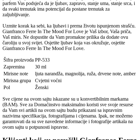
parfem Vas podsjeća da je ljubav, zapravo, stanje uma, stanje srca, i
da svaki trenutak ima potencijal da postane trenutak za
zaljubljivanje.
Uzmite korak ka sebi, ka ljubavi i prema životu ispunjenom strašću.
Gianfranco Ferre In The Mood For Love je Vaš izbor, Vaša priča,
Vaš miris. Ne dopustite da Vam promakne prilika da dodate ovu
čaroliju u svoj svijet. Osjetite ljubav koja vas okružuje, osjetite
Gianfranco Ferre In The Mood For Love.
Šifra proizvoda
PP-533
Zapremina
30 ml
Mirisne note
ljuta narandža, magnolija, ruža, drvene note, amber
Mirisna grupa
Cvjetni voćni
Pol
Ženski
Sve cijene na ovom sajtu iskazane su u konvertibilnim markama
(BAM). Sve za Domaćinstvo maksimalno koristi sve svoje resurse
da Vam svi artikli na ovom sajtu budu prikazani sa ispravnim
nazivima specifikacija, fotografijama i cijenama. Ipak, ne možemo
garantovati da su sve navedene informacije i fotografije artikala na
ovom sajtu u potpunosti ispravne.