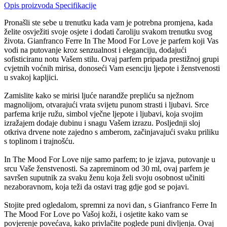
Opis proizvoda
Specifikacije
Pronašli ste sebe u trenutku kada vam je potrebna promjena, kada
želite osvježiti svoje osjete i dodati čaroliju svakom trenutku svog
života. Gianfranco Ferre In The Mood For Love je parfem koji Vas
vodi na putovanje kroz senzualnost i eleganciju, dodajući
sofisticiranu notu Vašem stilu. Ovaj parfem pripada prestižnoj grupi
cvjetnih voćnih mirisa, donoseći Vam esenciju ljepote i ženstvenosti
u svakoj kapljici.
Zamislite kako se mirisi ljuće narandže prepliću sa nježnom
magnolijom, otvarajući vrata svijetu punom strasti i ljubavi. Srce
parfema krije ružu, simbol vječne ljepote i ljubavi, koja svojim
izražajem dodaje dubinu i snagu Vašem izrazu. Posljednji sloj
otkriva drvene note zajedno s amberom, začinjavajući svaku priliku
s toplinom i trajnošću.
In The Mood For Love nije samo parfem; to je izjava, putovanje u
srcu Vaše ženstvenosti. Sa zapreminom od 30 ml, ovaj parfem je
savršen suputnik za svaku ženu koja želi svoju osobnost učiniti
nezaboravnom, koja teži da ostavi trag gdje god se pojavi.
Stojite pred ogledalom, spremni za novi dan, s Gianfranco Ferre In
The Mood For Love po Vašoj koži, i osjetite kako vam se
povjerenje povećava, kako privlačite poglede puni divljenja. Ovaj