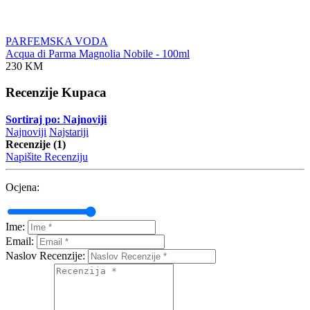
PARFEMSKA VODA
Acqua di Parma Magnolia Nobile - 100ml
230 KM
Recenzije Kupaca
Sortiraj po: Najnoviji
Najnoviji
Najstariji
Recenzije (1)
Napišite Recenziju
Ocjena:
Ime:
Email:
Naslov Recenzije: