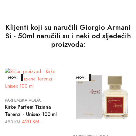
Klijenti koji su naručili Giorgio Armani
Si - 50ml naručili su i neki od sljedećih
proizvoda:
AKCIJA
NOVI
AKCIJA
NOVI
PARFEMSKA VODA
Kirke Parfem Tiziana
Terenzi - Unisex 100 ml
420 KM
490 KM