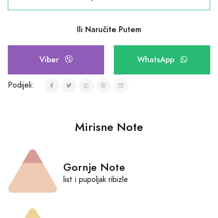
Ili Naručite Putem
Viber
WhatsApp
Podijeli:
Mirisne Note
Gornje Note
list i pupoljak ribizle