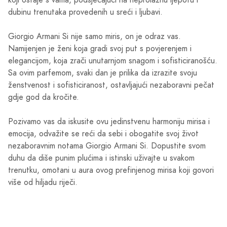
koji ostaje s vama, podsjećajući na neprolaznu ljepotu i
dubinu trenutaka provedenih u sreći i ljubavi.
Giorgio Armani Si nije samo miris, on je odraz vas.
Namijenjen je ženi koja gradi svoj put s povjerenjem i
elegancijom, koja zrači unutarnjom snagom i sofisticiranošću.
Sa ovim parfemom, svaki dan je prilika da izrazite svoju
ženstvenost i sofisticiranost, ostavljajući nezaboravni pečat
gdje god da kročite.
Pozivamo vas da iskusite ovu jedinstvenu harmoniju mirisa i
emocija, odvažite se reći da sebi i obogatite svoj život
nezaboravnim notama Giorgio Armani Si. Dopustite svom
duhu da diše punim plućima i istinski uživajte u svakom
trenutku, omotani u aura ovog prefinjenog mirisa koji govori
više od hiljadu riječi.