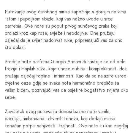
Putovanje ovog čarobnog mirisa započinje s gornjim notama
listom i pupoljkom ribizle, koji vas nežno uvode u srce
parfema. Ove note su poput prvog sunčevog zraka koji
prolazi kroz kap rose, svježe i neodoljive. One pružaju
osjećaj da je svijet nadohvat ruke, pripremajući vas za ono
što dolazi.
Srednje note parfema Giorgio Armani Si sastoje se od bele
frezije i majskih ruža, koje unose dubinu i kompleksnost, dok
pružaju osjećaj topline i intimnosti. Kao da se nalazite usred
cvjetne oaze gdje se svaka nota harmonično prepliće sa
vašim bićem, pozivajući vas da osjetite bogatstvo svijeta oko
sebe.
Završetak ovog putovanja donosi bazne note vanile,
pačulija, ambroxana i drvenih tonova, koji dodaju mirisu
konačan potpis sanjivosti i trajnosti. Ove note su kao zagrljaj