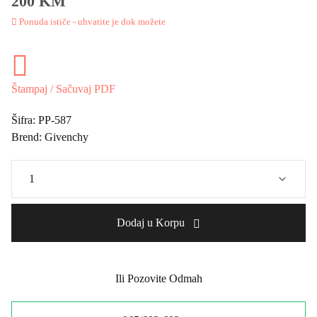
200 KM
Ponuda ističe - uhvatite je dok možete
Štampaj / Sačuvaj PDF
Šifra:
PP-587
Brend:
Givenchy
Dodaj u Korpu
Ili Pozovite Odmah