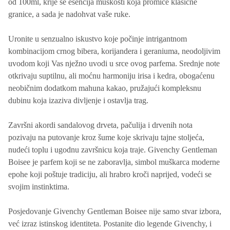
od 100ml, krije se esencija muškosti koja promiče klasične
granice, a sada je nadohvat vaše ruke.
Uronite u senzualno iskustvo koje počinje intrigantnom
kombinacijom crnog bibera, korijandera i geraniuma, neodoljivim
uvodom koji Vas nježno uvodi u srce ovog parfema. Srednje note
otkrivaju suptilnu, ali moćnu harmoniju irisa i kedra, obogaćenu
neobičnim dodatkom mahuna kakao, pružajući kompleksnu
dubinu koja izaziva divljenje i ostavlja trag.
Završni akordi sandalovog drveta, pačulija i drvenih nota
pozivaju na putovanje kroz šume koje skrivaju tajne stoljeća,
nudeći toplu i ugodnu završnicu koja traje. Givenchy Gentleman
Boisee je parfem koji se ne zaboravlja, simbol muškarca moderne
epohe koji poštuje tradiciju, ali hrabro kroči naprijed, vodeći se
svojim instinktima.
Posjedovanje Givenchy Gentleman Boisee nije samo stvar izbora,
već izraz istinskog identiteta. Postanite dio legende Givenchy, i