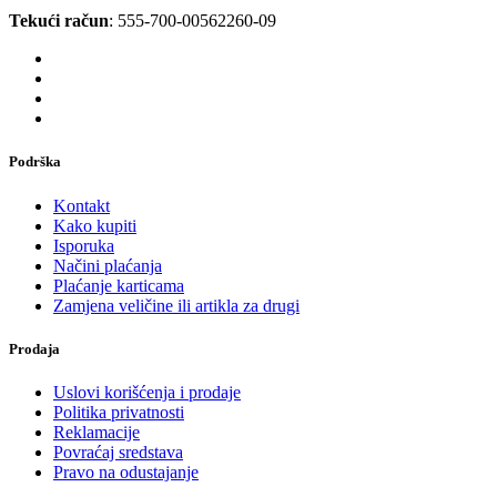
Tekući račun
: 555-700-00562260-09
Podrška
Kontakt
Kako kupiti
Isporuka
Načini plaćanja
Plaćanje karticama
Zamjena veličine ili artikla za drugi
Prodaja
Uslovi korišćenja i prodaje
Politika privatnosti
Reklamacije
Povraćaj sredstava
Pravo na odustajanje