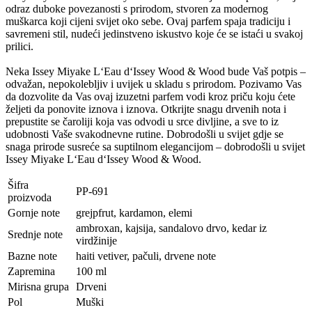
odraz duboke povezanosti s prirodom, stvoren za modernog
muškarca koji cijeni svijet oko sebe. Ovaj parfem spaja tradiciju i
savremeni stil, nudeći jedinstveno iskustvo koje će se istaći u svakoj
prilici.
Neka Issey Miyake L‘Eau d‘Issey Wood & Wood bude Vaš potpis –
odvažan, nepokolebljiv i uvijek u skladu s prirodom. Pozivamo Vas
da dozvolite da Vas ovaj izuzetni parfem vodi kroz priču koju ćete
željeti da ponovite iznova i iznova. Otkrijte snagu drvenih nota i
prepustite se čaroliji koja vas odvodi u srce divljine, a sve to iz
udobnosti Vaše svakodnevne rutine. Dobrodošli u svijet gdje se
snaga prirode susreće sa suptilnom elegancijom – dobrodošli u svijet
Issey Miyake L‘Eau d‘Issey Wood & Wood.
Šifra
PP-691
proizvoda
Gornje note
grejpfrut, kardamon, elemi
ambroxan, kajsija, sandalovo drvo, kedar iz
Srednje note
virdžinije
Bazne note
haiti vetiver, pačuli, drvene note
Zapremina
100 ml
Mirisna grupa
Drveni
Pol
Muški