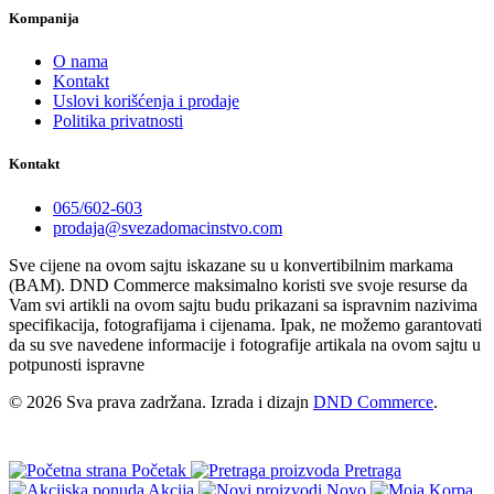
Kompanija
O nama
Kontakt
Uslovi korišćenja i prodaje
Politika privatnosti
Kontakt
065/602-603
prodaja@svezadomacinstvo.com
Sve cijene na ovom sajtu iskazane su u konvertibilnim markama
(BAM). DND Commerce maksimalno koristi sve svoje resurse da
Vam svi artikli na ovom sajtu budu prikazani sa ispravnim nazivima
specifikacija, fotografijama i cijenama. Ipak, ne možemo garantovati
da su sve navedene informacije i fotografije artikala na ovom sajtu u
potpunosti ispravne
© 2026 Sva prava zadržana. Izrada i dizajn
DND Commerce
.
Početak
Pretraga
Akcija
Novo