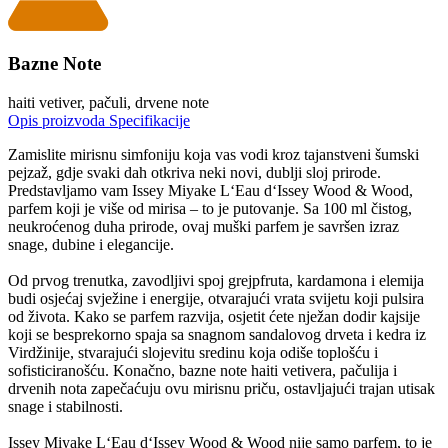
Bazne Note
haiti vetiver, pačuli, drvene note
Opis proizvoda
Specifikacije
Zamislite mirisnu simfoniju koja vas vodi kroz tajanstveni šumski
pejzaž, gdje svaki dah otkriva neki novi, dublji sloj prirode.
Predstavljamo vam Issey Miyake L‘Eau d‘Issey Wood & Wood,
parfem koji je više od mirisa – to je putovanje. Sa 100 ml čistog,
neukroćenog duha prirode, ovaj muški parfem je savršen izraz
snage, dubine i elegancije.
Od prvog trenutka, zavodljivi spoj grejpfruta, kardamona i elemija
budi osjećaj svježine i energije, otvarajući vrata svijetu koji pulsira
od života. Kako se parfem razvija, osjetit ćete nježan dodir kajsije
koji se besprekorno spaja sa snagnom sandalovog drveta i kedra iz
Virdžinije, stvarajući slojevitu sredinu koja odiše toplošću i
sofisticiranošću. Konačno, bazne note haiti vetivera, pačulija i
drvenih nota zapečaćuju ovu mirisnu priču, ostavljajući trajan utisak
snage i stabilnosti.
Issey Miyake L‘Eau d‘Issey Wood & Wood nije samo parfem, to je