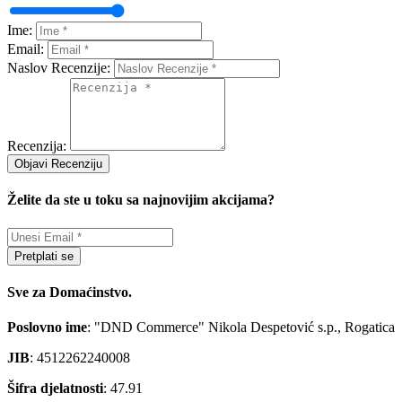
Ime:
Email:
Naslov Recenzije:
Recenzija:
Objavi Recenziju
Želite da ste u toku sa najnovijim akcijama?
Pretplati se
Sve za Domaćinstvo.
Poslovno ime
: "DND Commerce" Nikola Despetović s.p., Rogatica
JIB
: 4512262240008
Šifra djelatnosti
: 47.91