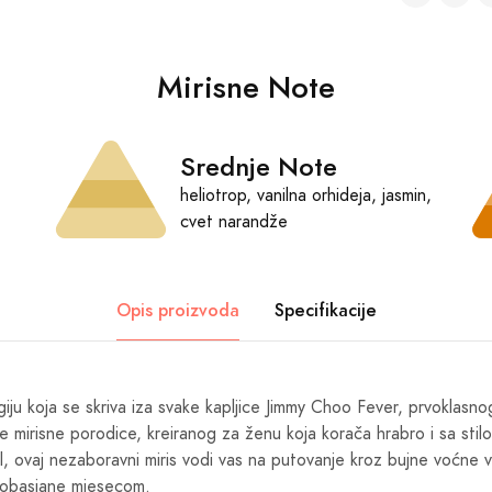
Mirisne Note
Srednje Note
heliotrop, vanilna orhideja, jasmin,
cvet narandže
Opis proizvoda
Specifikacije
giju koja se skriva iza svake kapljice Jimmy Choo Fever, prvoklasn
e mirisne porodice, kreiranog za ženu koja korača hrabro i sa stil
 ovaj nezaboravni miris vodi vas na putovanje kroz bujne voćne v
, obasjane mjesecom.