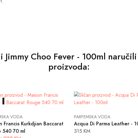
i.
ili Jimmy Choo Fever - 100ml naručili
proizvoda:
A
MSKA VODA
PARFEMSKA VODA
n Francis Kurkdjian Baccarat
Acqua Di Parma Leather - 1
 540 70 ml
315 KM