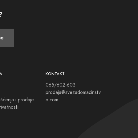
?
se
A
KONTAKT
065/602-603
prodaja@svezadomacinstv
išćenja i prodaje
o.com
rivatnosti