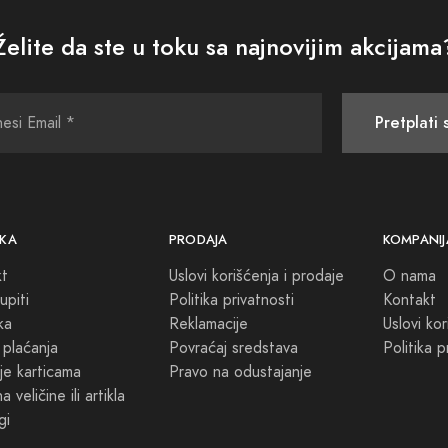
Želite da ste u toku sa najnovijim akcijama
Pretplati 
KA
PRODAJA
KOMPANIJ
kt
Uslovi korišćenja i prodaje
O nama
upiti
Politika privatnosti
Kontakt
ka
Reklamacije
Uslovi kor
 plaćanja
Povraćaj sredstava
Politika p
je karticama
Pravo na odustajanje
 veličine ili artikla
gi