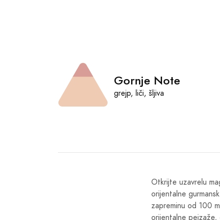
Gornje Note
grejp, liči, šljiva
Otkrijte uzavrelu ma
orijentalne gurmansk
zapreminu od 100 ml,
orijentalne pejzaže