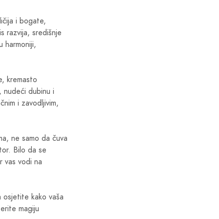
čija i bogate,
s razvija, središnje
u harmoniji,
e, kremasto
u, nudeći dubinu i
nim i zavodljivim,
jama, ne samo da čuva
tor. Bilo da se
r vas vodi na
a osjetite kako vaša
erite magiju