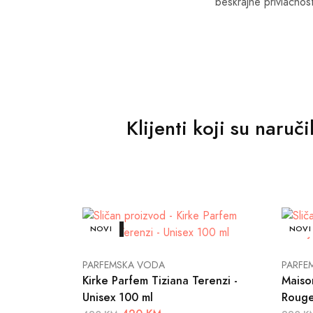
beskrajne privlačnost
Klijenti koji su naruč
AKCIJA
NOVI
AKCIJ
NOVI
PARFEMSKA VODA
PARFE
Kirke Parfem Tiziana Terenzi -
Maiso
Unisex 100 ml
Rouge