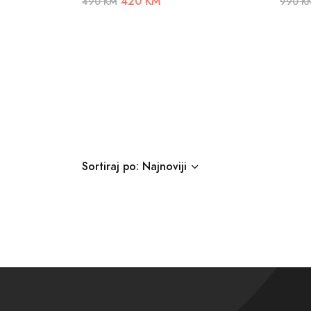
420 KM
490 KM
990 K
Sortiraj po: Najnoviji