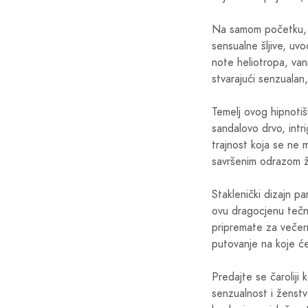
Na samom početku, do
sensualne šljive, uvo
note heliotropa, van
stvarajući senzualan,
Temelj ovog hipnoti
sandalovo drvo, intri
trajnost koja se ne 
savršenim odrazom že
Staklenički dizajn p
ovu dragocjenu tečnos
pripremate za večern
putovanje na koje će
Predajte se čaroliji 
senzualnost i ženstv