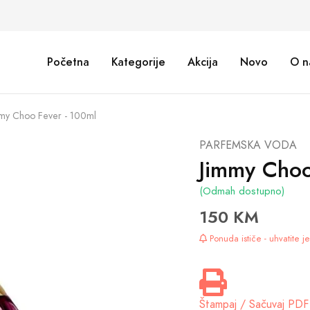
Početna
Kategorije
Akcija
Novo
O n
my Choo Fever - 100ml
PARFEMSKA VODA
Jimmy Choo
(Odmah dostupno)
150 KM
Ponuda ističe - uhvatite 
Štampaj / Sačuvaj PDF