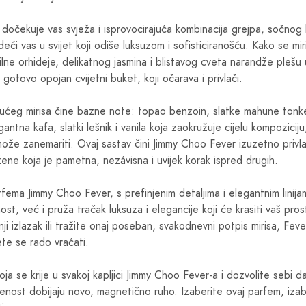
čekuje vas svježa i isprovocirajuća kombinacija grejpa, sočnog li
deći vas u svijet koji odiše luksuzom i sofisticiranošću. Kako se miri
ilne orhideje, delikatnog jasmina i blistavog cveta narandže plešu 
 gotovo opojan cvijetni buket, koji očarava i privlači.
šućeg mirisa čine bazne note: topao benzoin, slatke mahune tonk
gantna kafa, slatki lešnik i vanila koja zaokružuje cijelu kompozicij
može zanemariti. Ovaj sastav čini Jimmy Choo Fever izuzetno privlač
ne koja je pametna, nezávisna i uvijek korak ispred drugih.
arfema Jimmy Choo Fever, s prefinjenim detaljima i elegantnim lini
t, već i pruža tračak luksuza i elegancije koji će krasiti vaš pros
ji izlazak ili tražite onaj poseban, svakodnevni potpis mirisa, Feve
te se rado vraćati.
koja se krije u svakoj kapljici Jimmy Choo Fever-a i dozvolite sebi d
enost dobijaju novo, magnetično ruho. Izaberite ovaj parfem, izab