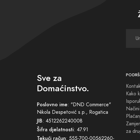
Sve za
PODRŠ
Domaćinstvo.
Konta
Kako k
Isporu
Poslovno ime
: "DND Commerce"
Načini
Nikola Despetović s.p., Rogatica
Plaćan
JIB
: 4512262240008
Zamjena
Šifra djelatnosti
: 47.91
za dru
Tekući račun
: 555-700-00562260-