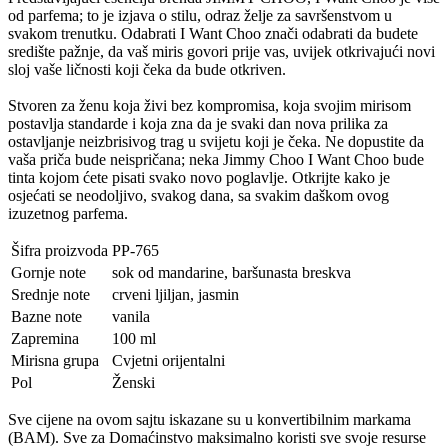
od parfema; to je izjava o stilu, odraz želje za savršenstvom u
svakom trenutku. Odabrati I Want Choo znači odabrati da budete
središte pažnje, da vaš miris govori prije vas, uvijek otkrivajući novi
sloj vaše ličnosti koji čeka da bude otkriven.
Stvoren za ženu koja živi bez kompromisa, koja svojim mirisom
postavlja standarde i koja zna da je svaki dan nova prilika za
ostavljanje neizbrisivog trag u svijetu koji je čeka. Ne dopustite da
vaša priča bude neispričana; neka Jimmy Choo I Want Choo bude
tinta kojom ćete pisati svako novo poglavlje. Otkrijte kako je
osjećati se neodoljivo, svakog dana, sa svakim daškom ovog
izuzetnog parfema.
Šifra proizvoda
PP-765
Gornje note
sok od mandarine, baršunasta breskva
Srednje note
crveni ljiljan, jasmin
Bazne note
vanila
Zapremina
100 ml
Mirisna grupa
Cvjetni orijentalni
Pol
Ženski
Sve cijene na ovom sajtu iskazane su u konvertibilnim markama
(BAM). Sve za Domaćinstvo maksimalno koristi sve svoje resurse