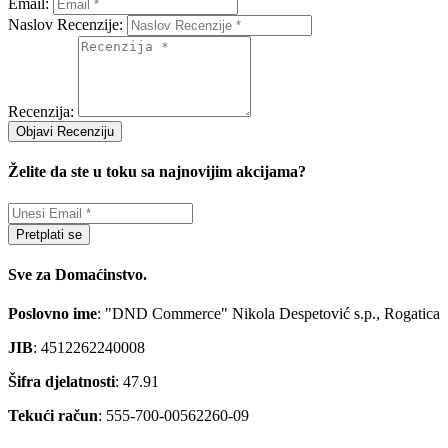
Email:
Naslov Recenzije:
Recenzija:
Objavi Recenziju
Želite da ste u toku sa najnovijim akcijama?
Pretplati se
Sve za Domaćinstvo.
Poslovno ime
: "DND Commerce" Nikola Despetović s.p., Rogatica
JIB
: 4512262240008
Šifra djelatnosti
: 47.91
Tekući račun
: 555-700-00562260-09