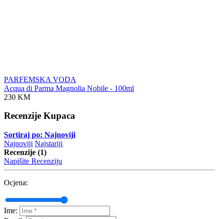
PARFEMSKA VODA
Acqua di Parma Magnolia Nobile - 100ml
230 KM
Recenzije Kupaca
Sortiraj po: Najnoviji
Najnoviji
Najstariji
Recenzije (1)
Napišite Recenziju
Ocjena:
Ime: