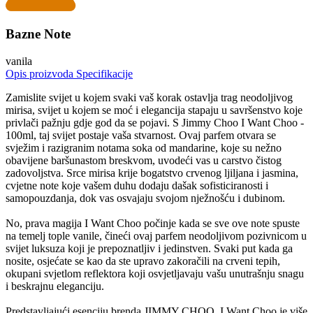
Bazne Note
vanila
Opis proizvoda
Specifikacije
Zamislite svijet u kojem svaki vaš korak ostavlja trag neodoljivog
mirisa, svijet u kojem se moć i elegancija stapaju u savršenstvo koje
privlači pažnju gdje god da se pojavi. S Jimmy Choo I Want Choo -
100ml, taj svijet postaje vaša stvarnost. Ovaj parfem otvara se
svježim i razigranim notama soka od mandarine, koje su nežno
obavijene baršunastom breskvom, uvodeći vas u carstvo čistog
zadovoljstva. Srce mirisa krije bogatstvo crvenog ljiljana i jasmina,
cvjetne note koje vašem duhu dodaju dašak sofisticiranosti i
samopouzdanja, dok vas osvajaju svojom nježnošću i dubinom.
No, prava magija I Want Choo počinje kada se sve ove note spuste
na temelj tople vanile, čineći ovaj parfem neodoljivom pozivnicom u
svijet luksuza koji je prepoznatljiv i jedinstven. Svaki put kada ga
nosite, osjećate se kao da ste upravo zakoračili na crveni tepih,
okupani svjetlom reflektora koji osvjetljavaju vašu unutrašnju snagu
i beskrajnu eleganciju.
Predstavljajući esenciju brenda JIMMY CHOO, I Want Choo je više