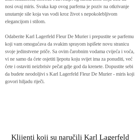
Na samom početku, privlačna kombinacija listova maline, crvene
ribizle i svježe narandže poziva vas na igru vedrine i svježine. To
je uvod koji obećava, vodeći vas dalje kroz prefinjenu simfoniju
aromatičnih nota. Srce mirisa pulsira kroz delikatne tonove
ljubičice, cveta kupine, cveta narandže i đurđevka, kreirajući
bogat, cvjetni buket koji odražava duboku strast i ljepotu života.
Dok se miris polako razvija, on ulazi u svoju završnu fazu,
obećavajući toplinu i dubinu koja nadmašuje očekivanja.
Zavodljive bazne note sandalovog drveta, mošusa, ambera i
vanile tkaju završni akord ovog prefinjenog parfema, ostavljajući
dugotrajan, nezaboravan trag.
Karl Lagerfeld Fleur De Murier nije samo parfem; to je izraz
individualnosti, slobode i zavodljivog šarma žene koja bira da
nosi ovaj miris. Svaka kap ovog parfema je poziv na otkrivanje
unutarnje sile koja vas vodi kroz život s nepokolebljivom
elegancijom i stilom.