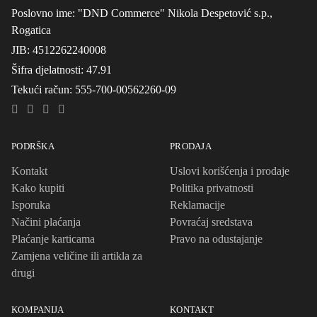
Želite da ste u toku sa najnovijim akcijama?
Pretplati se
Sve za Domaćinstvo.
Poslovno ime
: "DND Commerce" Nikola Despetović s.p.,
Rogatica
JIB
: 4512262240008