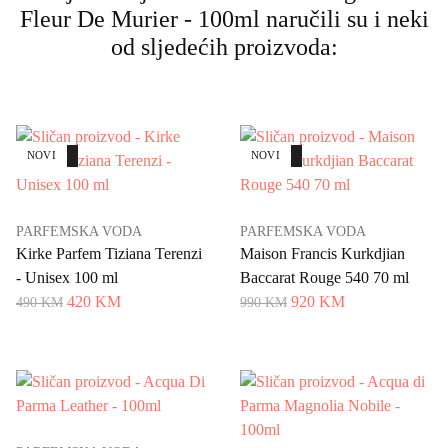
Odaberite Karl Lagerfeld Fleur De Murier i prepustite se parfemu
koji vam omogućava da svakim sprayom ispišete novu stranicu
svoje jedinstvene priče. Sa ovim čarobnim vodama cvijeća i voća,
vi ne samo da ćete osjetiti ljepotu koju svijet ima za ponuditi, već
ćete i ostaviti neizbrisiv pečat gdje god da krenete. Dopustite sebi
da budete neodoljivi s Karl Lagerfeld Fleur De Murier - miris koji
govori hiljadu riječi.
Klijenti koji su naručili Karl Lagerfeld
Fleur De Murier - 100ml naručili su i neki
od sljedećih proizvoda: