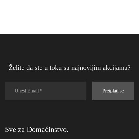
315 KM
Nobile - 100ml
230 KM
Recenzije Kupaca
Sortiraj po: Najnoviji
Recenzije (1)
Napišite Recenziju