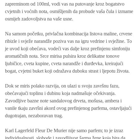
ljubičica, cvet kupine, cvet narandže, đurđevak
Bazne Note
sandalovo drvo, mošus, amber, vanila
Opis proizvoda
Specifikacije
Otkrijte svijet u kojem svaka kap mirisa pripovijeda priču o
eleganciji, sofisticiranosti i neodoljivoj ženstvenosti koju donosi
Karl Lagerfeld Fleur De Murier. Ovaj izuzetni parfem, sa
zapreminom od 100ml, vodi vas na putovanje kroz bogatstvo
cvjetnih i voćnih nota, osmišljenih da probude vaša čula i izmame
osmijeh zadovoljstva na vaše usne.