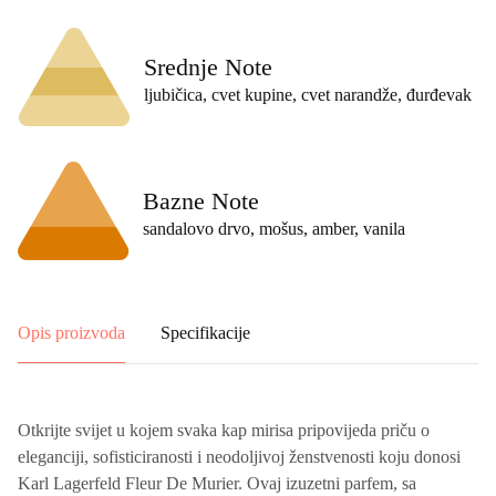
Ili Naručite Putem
Viber
WhatsApp
Podijeli:
Mirisne Note
Gornje Note
listovi maline, сrvena ribizla, narandža
Srednje Note