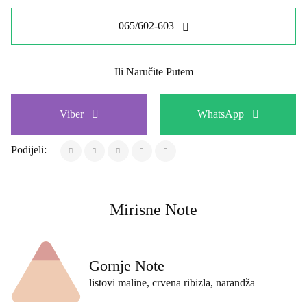
Štampaj / Sačuvaj PDF
Šifra:
PP-833
Brend:
KARL LAGERFELD
Dodaj u Korpu
Ili Pozovite Odmah
065/602-603