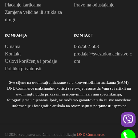
Plaćanje karticama
Pravo na odustajanje
Zamjena veličine ili artikla za
drugi
KOMPANIJA
KONTAKT
O nama
065/602-603
Kontakt
prodaja@svezadomacinstvo.c
Uslovi korišćenja i prodaje
om
Politika privatnosti
Sve cijene na ovom sajtu iskazane su u konvertibilnim markama (BAM).
DND Commerce maksimalno koristi sve svoje resurse da Vam svi artikli na
ovom sajtu budu prikazani sa ispravnim nazivima specifikacija,
fotografijama i cijenama. Ipak, ne možemo garantovati da su sve navedene
informacije i fotografije artikala na ovom sajtu u potpunosti ispravne
© 2026 Sva prava zadržana. Izrada i dizajn
DND Commerce
.