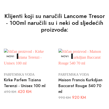
Klijenti koji su naručili Lancome Tresor
- 100ml naručili su i neki od sljedećih
proizvoda:
AKCIJA
NOVI
AKCIJA
NOVI
PARFEMSKA VODA
PARFEMSKA VODA
Kirke Parfem Tiziana
Maison Francis Kurkdjian
Terenzi - Unisex 100 ml
Baccarat Rouge 540 70
420 KM
ml
490 KM
920 KM
990 KM