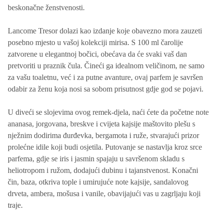
beskonačne ženstvenosti.
Lancome Tresor dolazi kao izdanje koje obavezno mora zauzeti
posebno mjesto u vašoj kolekciji mirisa. S 100 ml čarolije
zatvorene u elegantnoj bočici, obećava da će svaki vaš dan
pretvoriti u praznik čula. Čineći ga idealnom veličinom, ne samo
za vašu toaletnu, već i za putne avanture, ovaj parfem je savršen
odabir za ženu koja nosi sa sobom prisutnost gdje god se pojavi.
U diveći se slojevima ovog remek-djela, naći ćete da početne note
ananasa, jorgovana, breskve i cvijeta kajsije maštovito plešu s
nježnim dodirima đurđevka, bergamota i ruže, stvarajući prizor
prolećne idile koji budi osjetila. Putovanje se nastavlja kroz srce
parfema, gdje se iris i jasmin spajaju u savršenom skladu s
heliotropom i ružom, dodajući dubinu i tajanstvenost. Konačni
čin, baza, otkriva tople i umirujuće note kajsije, sandalovog
drveta, ambera, mošusa i vanile, obavijajući vas u zagrljaju koji
traje.