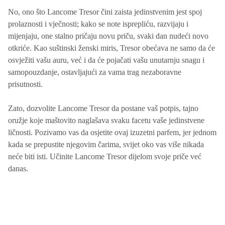
No, ono što Lancome Tresor čini zaista jedinstvenim jest spoj
prolaznosti i vječnosti; kako se note isprepliću, razvijaju i
mijenjaju, one stalno pričaju novu priču, svaki dan nudeći novo
otkriće. Kao suštinski ženski miris, Tresor obećava ne samo da će
osvježiti vašu auru, već i da će pojačati vašu unutarnju snagu i
samopouzdanje, ostavljajući za vama trag nezaboravne
prisutnosti.
Zato, dozvolite Lancome Tresor da postane vaš potpis, tajno
oružje koje maštovito naglašava svaku facetu vaše jedinstvene
ličnosti. Pozivamo vas da osjetite ovaj izuzetni parfem, jer jednom
kada se prepustite njegovim čarima, svijet oko vas više nikada
neće biti isti. Učinite Lancome Tresor dijelom svoje priče već
danas.