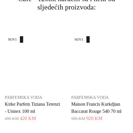
sljedećih proizvoda:
AKCIJA
NOVI
AKCIJA
NOVI
PARFEMSKA VODA
PARFEMSKA VODA
Kirke Parfem Tiziana Terenzi
Maison Francis Kurkdjian
- Unisex 100 ml
Baccarat Rouge 540 70 ml
420 KM
920 KM
490 KM
990 KM