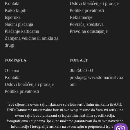
Kontakt
Uslovi korišćenja i prodaje
Kako kupiti
Politika privatnosti
Isporuka
Reklamacije
Načini plaćanja
Povraćaj sredstava
Plaćanje karticama
Pravo na odustajanje
Zamjena veličine ili artikla za
drugi
KOMPANIJA
KONTAKT
O nama
065/602-603
Kontakt
prodaja@svezadomacinstvo.c
Uslovi korišćenja i prodaje
om
Politika privatnosti
Sve cijene na ovom sajtu iskazane su u konvertibilnim markama (BAM).
DND Commerce maksimalno koristi sve svoje resurse da Vam svi artikli na
ovom sajtu budu prikazani sa ispravnim nazivima specifikacija,
fotografijama i cijenama. Ipak, ne možemo garantovati da su sve navedene
informacije i fotografije artikala na ovom sajtu u potpunosti ispravne