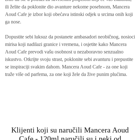
ili želite da poklonite dio avanture nekome posebnom, Mancera
Aoud Cafe je izbor koji obećava istinski odjek u srcima onih koji
ga nose.
Dopustite sebi luksuz da postanete ambasadori neobičnog, nosioci
mirisa koji nadilazi granice i vremena, i osjetite kako Mancera
Aoud Cafe prevodi vašu osobnost u nezaboravno senzualno
iskustvo. Otkrijte svoju strast, poklonite sebi avanturu i prepustite
se inspiraciji svakim dahom. Mancera Aoud Cafe - za one koji
traže više od parfema, za one koji žele da žive punim plućima.
Klijenti koji su naručili Mancera Aoud
Cafe - 120ml naručili su i neki od