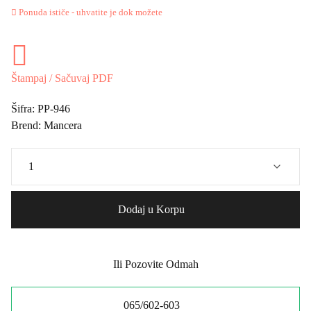
Ponuda ističe - uhvatite je dok možete
Štampaj / Sačuvaj PDF
Šifra:
PP-946
Brend:
Mancera
Dodaj u Korpu
Ili Pozovite Odmah
065/602-603