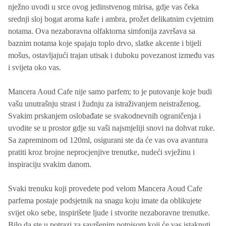
nježno uvodi u srce ovog jedinstvenog mirisa, gdje vas čeka
srednji sloj bogat aroma kafe i ambra, prožet delikatnim cvjetnim
notama. Ova nezaboravna olfaktorna simfonija završava sa
baznim notama koje spajaju toplo drvo, slatke akcente i bijeli
mošus, ostavljajući trajan utisak i duboku povezanost između vas
i svijeta oko vas.
Mancera Aoud Cafe nije samo parfem; to je putovanje koje budi
vašu unutrašnju strast i žudnju za istraživanjem neistraženog.
Svakim prskanjem oslobađate se svakodnevnih ograničenja i
uvodite se u prostor gdje su vaši najsmjeliji snovi na dohvat ruke.
Sa zapreminom od 120ml, osigurani ste da će vas ova avantura
pratiti kroz brojne neprocjenjive trenutke, nudeći svježinu i
inspiraciju svakim danom.
Svaki trenuku koji provedete pod velom Mancera Aoud Cafe
parfema postaje podsjetnik na snagu koju imate da oblikujete
svijet oko sebe, inspirišete ljude i stvorite nezaboravne trenutke.
Bilo da ste u potrazi za savršenim potpisom koji će vas istaknuti,