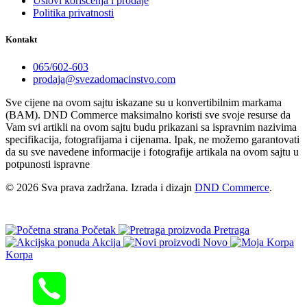
Uslovi korišćenja i prodaje
Politika privatnosti
Kontakt
065/602-603
prodaja@svezadomacinstvo.com
Sve cijene na ovom sajtu iskazane su u konvertibilnim markama
(BAM). DND Commerce maksimalno koristi sve svoje resurse da
Vam svi artikli na ovom sajtu budu prikazani sa ispravnim nazivima
specifikacija, fotografijama i cijenama. Ipak, ne možemo garantovati
da su sve navedene informacije i fotografije artikala na ovom sajtu u
potpunosti ispravne
© 2026 Sva prava zadržana. Izrada i dizajn
DND Commerce
.
Početak
Pretraga
Akcija
Novo
Korpa