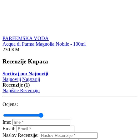
PARFEMSKA VODA
Acqua di Parma Magnolia Nobile - 100ml
230 KM
Recenzije Kupaca
Sortiraj po: Najnoviji
Najnoviji
Najstariji
Recenzije (1)
Napišite Recenziju
Ocjena:
Ime:
Email:
Naslov Recenzije: