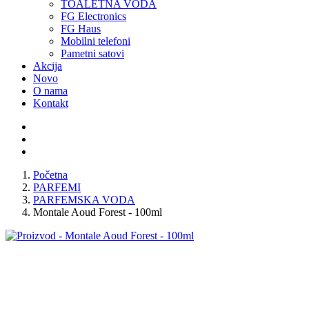
TOALETNA VODA
FG Electronics
FG Haus
Mobilni telefoni
Pametni satovi
Akcija
Novo
O nama
Kontakt
Početna
PARFEMI
PARFEMSKA VODA
Montale Aoud Forest - 100ml