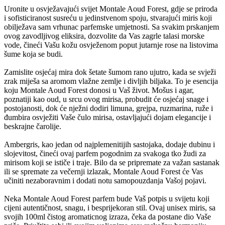
Uronite u osvježavajući svijet Montale Aoud Forest, gdje se priroda
i sofisticiranost susreću u jedinstvenom spoju, stvarajući miris koji
obilježava sam vrhunac parfemske umjetnosti. Sa svakim prskanjem
ovog zavodljivog eliksira, dozvolite da Vas zagrle talasi morske
vode, čineći Vašu kožu osvježenom poput jutarnje rose na listovima
šume koja se budi.
Zamislite osjećaj mira dok šetate šumom rano ujutro, kada se svježi
zrak miješa sa aromom vlažne zemlje i divljih biljaka. To je esencija
koju Montale Aoud Forest donosi u Vaš život. Mošus i agar,
poznatiji kao oud, u srcu ovog mirisa, probudit će osjećaj snage i
postojanosti, dok će nježni dodiri limuna, grejpa, ruzmarina, ruže i
đumbira osvježiti Vaše čulo mirisa, ostavljajući dojam elegancije i
beskrajne čarolije.
Ambergris, kao jedan od najplemenitijih sastojaka, dodaje dubinu i
slojevitost, čineći ovaj parfem pogodnim za svakoga tko žudi za
mirisom koji se ističe i traje. Bilo da se pripremate za važan sastanak
ili se spremate za večernji izlazak, Montale Aoud Forest će Vas
učiniti nezaboravnim i dodati notu samopouzdanja Vašoj pojavi.
Neka Montale Aoud Forest parfem bude Vaš potpis u svijetu koji
cijeni autentičnost, snagu, i besprijekoran stil. Ovaj unisex miris, sa
svojih 100ml čistog aromaticnog izraza, čeka da postane dio Vaše