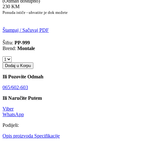
(Odmah dostupno)
230 KM
Ponuda ističe - uhvatite je dok možete
Štampaj / Sačuvaj PDF
Šifra:
PP-999
Brend:
Montale
Dodaj u Korpu
Ili Pozovite Odmah
065/602-603
Ili Naručite Putem
Viber
WhatsApp
Podijeli:
Opis proizvoda
Specifikacije