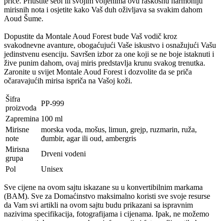
priče. Priuštite sebi ili svojim voljenima ovu raskošnu harmoniju
mirisnih nota i osjetite kako Vaš duh oživljava sa svakim dahom
Aoud Šume.
Dopustite da Montale Aoud Forest bude Vaš vodič kroz
svakodnevne avanture, obogaćujući Vaše iskustvo i osnažujući Vašu
jedinstvenu esenciju. Savršen izbor za one koji se ne boje istaknuti i
žive punim dahom, ovaj miris predstavlja krunu svakog trenutka.
Zaronite u svijet Montale Aoud Forest i dozvolite da se priča
očaravajućih mirisa ispriča na Vašoj koži.
Šifra
PP-999
proizvoda
Zapremina
100 ml
Mirisne
morska voda, mošus, limun, grejp, ruzmarin, ruža,
note
đumbir, agar ili oud, ambergris
Mirisna
Drveni vodeni
grupa
Pol
Unisex
Sve cijene na ovom sajtu iskazane su u konvertibilnim markama
(BAM). Sve za Domaćinstvo maksimalno koristi sve svoje resurse
da Vam svi artikli na ovom sajtu budu prikazani sa ispravnim
nazivima specifikacija, fotografijama i cijenama. Ipak, ne možemo