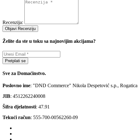
Recenzija:
Objavi Recenziju
Želite da ste u toku sa najnovijim akcijama?
Pretplati se
Sve za Domaćinstvo.
Poslovno ime
: "DND Commerce" Nikola Despetović s.p., Rogatica
JIB
: 4512262240008
Šifra djelatnosti
: 47.91
Tekući račun
: 555-700-00562260-09