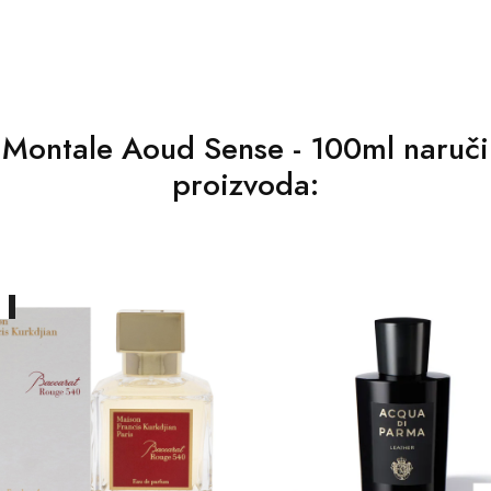
li Montale Aoud Sense - 100ml naručil
proizvoda:
A