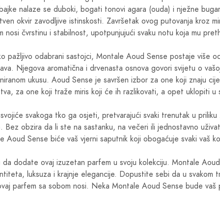
bajke nalaze se duboki, bogati tonovi agara (ouda) i nježne bugar
ven okvir zavodljive istinskosti. Završetak ovog putovanja kroz mir
m nosi čvrstinu i stabilnost, upotpunjujući svaku notu koja mu pret
ko pažljivo odabrani sastojci, Montale Aoud Sense postaje više 
zjava. Njegova aromatična i drvenasta osnova govori svijetu o vašoj
niranom ukusu. Aoud Sense je savršen izbor za one koji znaju cije
a, za one koji traže miris koji će ih razlikovati, a opet uklopiti u s
osvojiće svakoga tko ga osjeti, pretvarajući svaki trenutak u priliku
 Bez obzira da li ste na sastanku, na večeri ili jednostavno uživ
e Aoud Sense biće vaš vjerni saputnik koji obogaćuje svaki vaš ko
ku da dodate ovaj izuzetan parfem u svoju kolekciju. Montale Aou
dentiteta, luksuza i krajnje elegancije. Dopustite sebi da u svakom 
 ovaj parfem sa sobom nosi. Neka Montale Aoud Sense bude vaš p