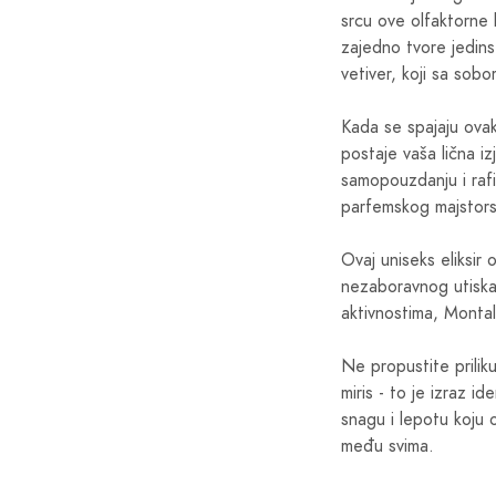
srcu ove olfaktorne 
zajedno tvore jedinst
vetiver, koji sa sobo
Kada se spajaju ova
postaje vaša lična i
samopouzdanju i rafi
parfemskog majstorstv
Ovaj uniseks eliksir 
nezaboravnog utiska.
aktivnostima, Montal
Ne propustite prili
miris - to je izraz i
snagu i lepotu koju
među svima.