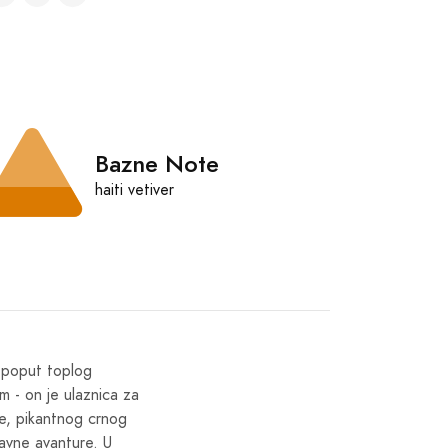
Bazne Note
haiti vetiver
h poput toplog
 - on je ulaznica za
ne, pikantnog crnog
ravne avanture. U