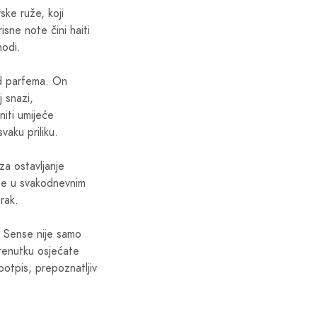
ske ruže, koji
isne note čini haiti
hodi.
od parfema. On
 snazi,
niti umijeće
vaku priliku.
 za ostavljanje
ate u svakodnevnim
rak.
d Sense nije samo
trenutku osjećate
otpis, prepoznatljiv