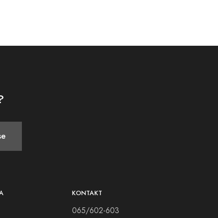
?
se
A
KONTAKT
065/602-603