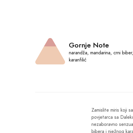
Gornje Note
narandža, mandarina, crni biber
karanfilić
Zamislite miris koji
povjetarca sa Daleko
nezaboravno senzual
bibera i nježnog kar