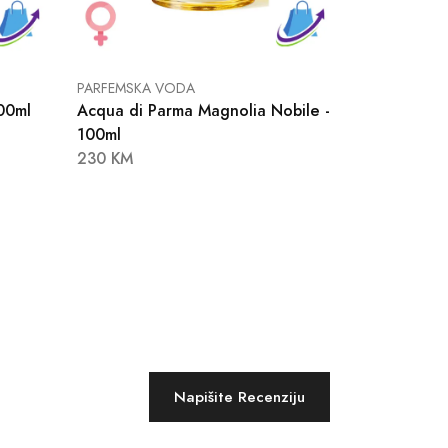
PARFEMSKA VODA
00ml
Acqua di Parma Magnolia Nobile -
100ml
230 KM
Napišite Recenziju