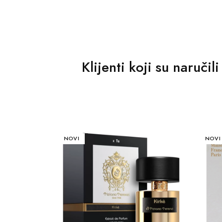
Klijenti koji su naruči
AKCIJA
NOVI
AKCIJ
NOVI