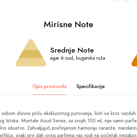
Mirisne Note
Srednje Note
,
agar ili oud, bugarska ruža
Opis proizvoda
Specifikacije
 sa sobom donosi priču ekskluzivnog putovanja, širiti se kroz vazdu
g Istoka. Montale Aoud Sense, sa svojih 100 ml, nije samo parfem
no iskustvo. Zahvaljujući prefinjenom harmoniju naranže, mandari
anfilića, svaki prvi dah ovog parfema vas vodi na početak nezabo